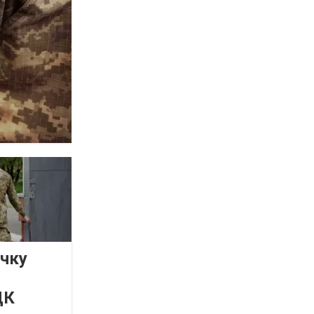
очку
ЦК