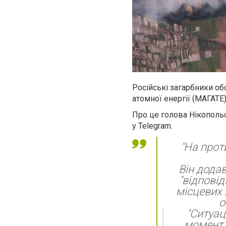
Російські загарбники об
атомної енергії (МАГАТЕ)
Про це голова Нікополь
у Telegram.
"На прот
Він дода
"відпові
місцевих 
о
"Ситуац
момент о