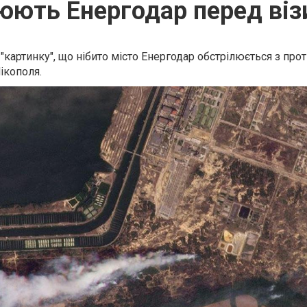
юють Енергодар перед віз
 "картинку", що нібито місто Енергодар обстрілюється з пр
Нікополя.