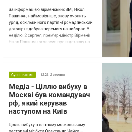
За інформацією вірменських ЗМІ, Нікол
Пашинян, найімовірніше, знову очолить
уряд, оскільки його партія «Громадянський
договір» здобула перемогу на виборах. У
неділю, 2 серпня, прем’єр-міністр Вірменії
Нікол Пашинян оголосив про відставку на
чолі зі своїм урядом через початок першої
сесії новообраного парламенту —
Національних зборів. Про це вірменський
політик повідомив на сторінці у Facebook.
Зауважимо, що, згідно з Конституцією
Суспільство
12:26,
2 серпня
країни, робота нового парл...
Медіа - Ціллю вибуху в
Москві був командувач
рф, який керував
наступом на Київ
Ціллю вибуху в елітному московському
ресторані міг бути Олександр Чайко —