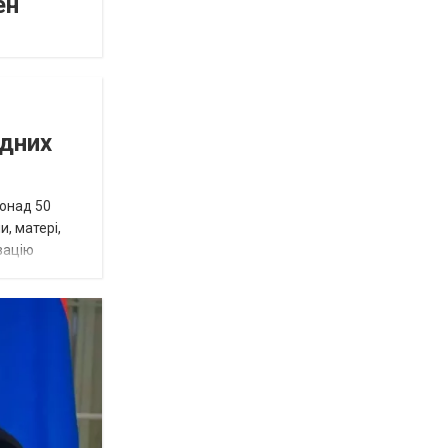
ен
ідних
понад 50
и, матері,
зацію