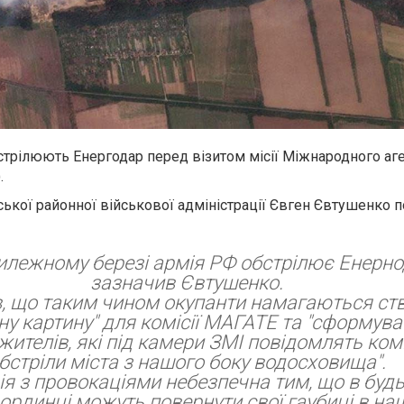
стрілюють Енергодар перед візитом місії Міжнародного аге
.
ської районної військової адміністрації Євген Євтушенко 
илежному березі армія РФ обстрілює Енернод
зазначив Євтушенко.
в, що таким чином окупанти намагаються ст
дну картину" для комісії МАГАТЕ та "сформува
жителів, які під камери ЗМІ повідомлять комі
бстріли міста з нашого боку водосховища".
ія з провокаціями небезпечна тим, що в буд
рдинці можуть повернути свої гаубиці в наш б