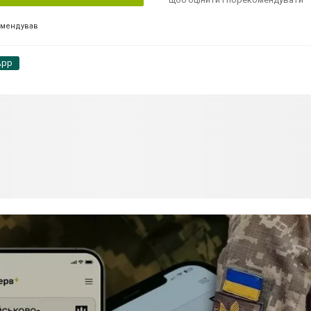
омендував
App