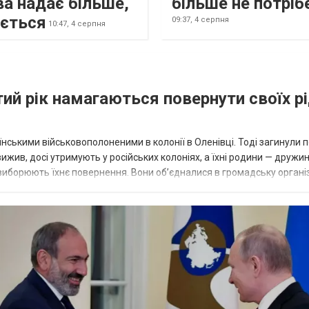
а надає більше,
більше не потріб
ається
09:37,
4 серпня
10:47,
4 серпня
тий рік намагаються повернути своїх р
раїнськими військовополоненими в колонії в Оленівці. Тоді загинули 
ижив, досі утримують у російських колоніях, а їхні родини — дружин
а виборюють їхнє повернення. Вони об’єдналися в громадську органі