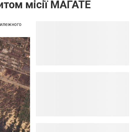
итом місії МАГАТЕ
отилежного