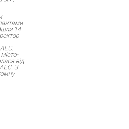
и
упантами
йшли 14
ректор
 АЕС.
 місто-
илася від
АЕС. З
томну