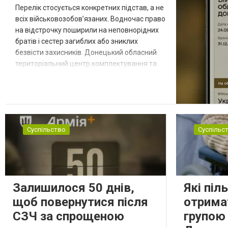
Перелік стосується конкретних підстав, а не
всіх військовозобов’язаних. Водночас право
на відстрочку поширили на неповнорідних
братів і сестер загиблих або зниклих
безвісти захисників. Донецький обласний
територіальний центр комплектування та
соціальної підтримки оприлюднив вісім
категорій військовозобов’язаних, які за
певних обставин не мають права на
відстрочку від мобілізації за раніше
доступними підставами. Серед них — окремі
Суспільство
Суспільс
студенти, боржники з аліме...
Залишилося 50 днів,
Які піл
щоб повернутися після
отримат
СЗЧ за спрощеною
групою 