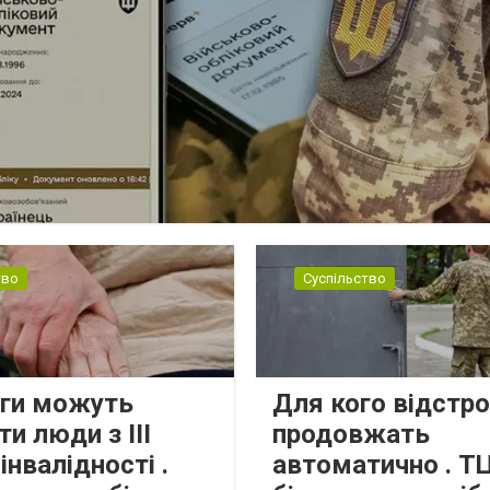
тво
Суспільство
ьги можуть
Для кого відстр
и люди з III
продовжать
інвалідності .
автоматично . Т