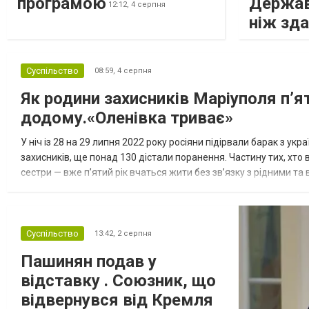
програмою
Держав
12:12,
4 серпня
ніж зд
Суспільство
08:59,
4 серпня
Як родини захисників Маріуполя пʼя
додому.«Оленівка триває»
У ніч із 28 на 29 липня 2022 року росіяни підірвали барак з ук
захисників, ще понад 130 дістали поранення. Частину тих, хто в
сестри — вже п’ятий рік вчаться жити без зв’язку з рідними т
«Спільнота Оленівки» й разом розповідають про цей зл...
Суспільство
13:42,
2 серпня
Пашинян подав у
відставку . Союзник, що
відвернувся від Кремля