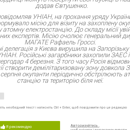
додав Євтушенко.
повідомляв УНІАН, на прохання уряду Україн
рмувало місію для візиту на захоплену ок
 атомну електростанцію. До складу місії уві
их експертів. Місію очолює генеральний ди
МАГАТЕ Рафаель Гроссі.
і делегація з Києва вирушила на Запорізьку
УНІАН
. Російські загарбники захопили ЗАЕС і
ергодар 4 березня. З того часу Росія відмов
ії створити демілітаризовану зону довкола З
 серпня окупанти періодично обстрілюють а
станцію та територію біля неї.
ть необхідний текст і натисніть Ctrl + Enter, щоб повідомити про це редакцію
Авторизуйтесь
,
Я рекомендую
щоб оцінити і порекомендувати