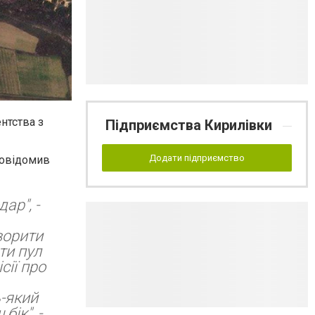
нтства з
Підприємства Кирилівки
Додати підприємство
повідомив
ар", -
ворити
ти пул
сії про
ь-який
ік", -