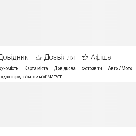
Довідник
Дозвілля
Афіша
рухомість
Карта міста
Довідкова
Фотозвіти
Авто / Мото
одар перед візитом місії МАГАТЕ