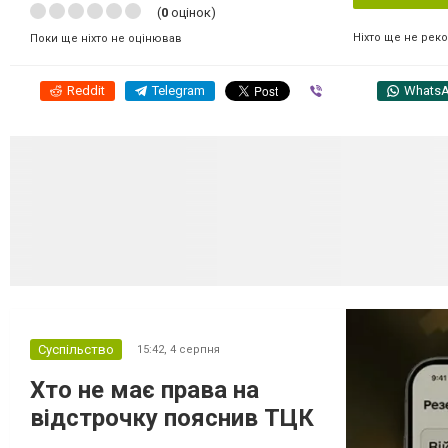
(
0
оцінок)
Ніхто ще не рек
Поки ще ніхто не оцінював
Reddit
Telegram
Viber
Whats
Суспільство
15:42,
4 серпня
Хто не має права на
відстрочку пояснив ТЦК