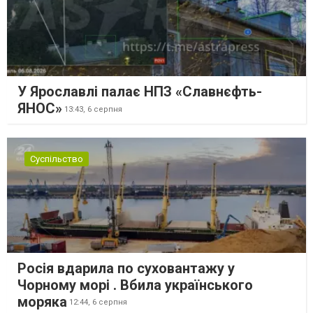
У Ярославлі палає НПЗ «Славнєфть-
ЯНОС»
13:43,
6 серпня
Суспільство
Росія вдарила по суховантажу у
Чорному морі . Вбила українського
моряка
12:44,
6 серпня