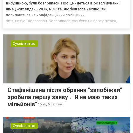
вибухівкою, були боєприпаси. Про це йдеться в розслідуванні
німецьких видань WDR, NDR та Süddeutsche Zeitung, які
посилаються на конфіденційний поліційний
звіт, цитує Tagesschau. Боєприпаси, яку були на борту літака,
незадовго до цього доставили з Франції до Лейпцига, після чого
їх мали транспортувати далі. За даними слідства, 4 серпня о...
Суспільство
Стефанішина після обрання "запобіжки"
зробила першу заяву . "Я не маю таких
мільйонів"
15:28,
6 серпня
Суспільство