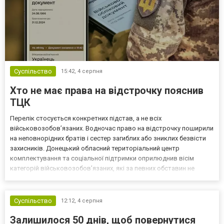
Суспільство
15:42,
4 серпня
Хто не має права на відстрочку пояснив
ТЦК
Перелік стосується конкретних підстав, а не всіх
військовозобов’язаних. Водночас право на відстрочку поширили
на неповнорідних братів і сестер загиблих або зниклих безвісти
захисників. Донецький обласний територіальний центр
комплектування та соціальної підтримки оприлюднив вісім
категорій військовозобов’язаних, які за певних обставин не
мають права на відстрочку від мобілізації за раніше доступними
підставами. Серед них — окремі студенти, боржники з аліме...
Суспільство
12:12,
4 серпня
Залишилося 50 днів, щоб повернутися