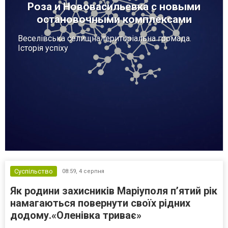
Роза и Нововасильевка с новыми
остановочными комплексами
Веселівська селищна територіальна громада.
Історія успіху
Суспільство
08:59,
4 серпня
Як родини захисників Маріуполя пʼятий рік
намагаються повернути своїх рідних
додому.«Оленівка триває»