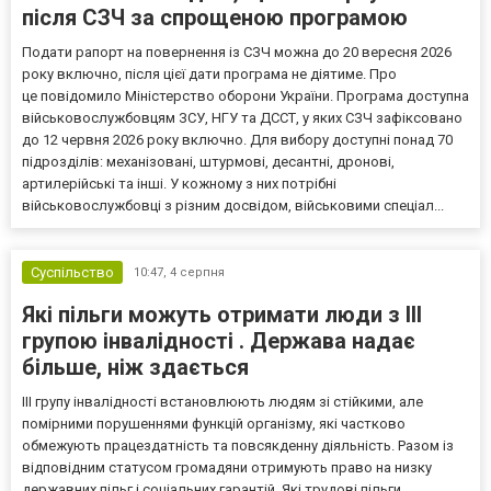
після СЗЧ за спрощеною програмою
Подати рапорт на повернення із СЗЧ можна до 20 вересня 2026
року включно, після цієї дати програма не діятиме. Про
це повідомило Міністерство оборони України. Програма доступна
військовослужбовцям ЗСУ, НГУ та ДССТ, у яких СЗЧ зафіксовано
до 12 червня 2026 року включно. Для вибору доступні понад 70
підрозділів: механізовані, штурмові, десантні, дронові,
артилерійські та інші. У кожному з них потрібні
військовослужбовці з різним досвідом, військовими спеціал...
Суспільство
10:47,
4 серпня
Які пільги можуть отримати люди з III
групою інвалідності . Держава надає
більше, ніж здається
III групу інвалідності встановлюють людям зі стійкими, але
помірними порушеннями функцій організму, які частково
обмежують працездатність та повсякденну діяльність. Разом із
відповідним статусом громадяни отримують право на низку
державних пільг і соціальних гарантій. Які трудові пільги