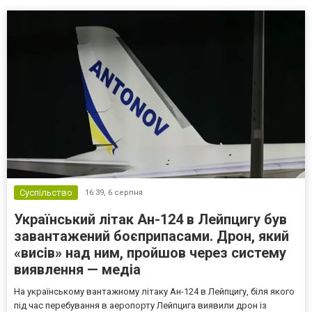
Суспільство
16:39,
6 серпня
Український літак Ан-124 в Лейпцигу був
завантажений боєприпасами. Дрон, який
«висів» над ним, пройшов через систему
виявлення — медіа
На українському вантажному літаку Ан-124 в Лейпцигу, біля якого
під час перебування в аеропорту Лейпцига виявили дрон із