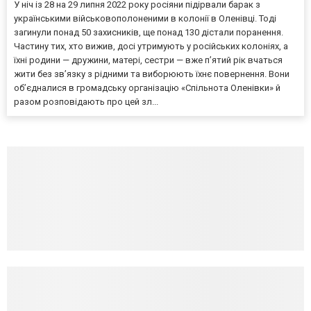
У ніч із 28 на 29 липня 2022 року росіяни підірвали барак з
українськими військовополоненими в колонії в Оленівці. Тоді
загинули понад 50 захисників, ще понад 130 дістали поранення.
Частину тих, хто вижив, досі утримують у російських колоніях, а
їхні родини — дружини, матері, сестри — вже п’ятий рік вчаться
жити без зв’язку з рідними та виборюють їхнє повернення. Вони
об’єдналися в громадську організацію «Спільнота Оленівки» й
разом розповідають про цей зл...