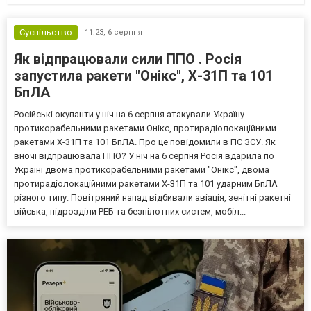
Суспільство
11:23,
6 серпня
Як відпрацювали сили ППО . Росія
запустила ракети "Онікс", Х-31П та 101
БпЛА
Російські окупанти у ніч на 6 серпня атакували Україну
протикорабельними ракетами Онікс, протирадіолокаційними
ракетами Х-31П та 101 БпЛА. Про це повідомили в ПС ЗСУ. Як
вночі відпрацювала ППО? У ніч на 6 серпня Росія вдарила по
Україні двома протикорабельними ракетами "Онікс", двома
протирадіолокаційними ракетами Х-31П та 101 ударним БпЛА
різного типу. Повітряний напад відбивали авіація, зенітні ракетні
війська, підрозділи РЕБ та безпілотних систем, мобіл...