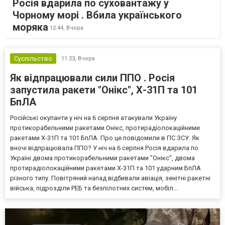
Росія вдарила по суховантажу у
Чорному морі . Вбила українського
моряка
12:44,
Вчора
Суспільство
11:23,
Вчора
Як відпрацювали сили ППО . Росія
запустила ракети "Онікс", Х-31П та 101
БпЛА
Російські окупанти у ніч на 6 серпня атакували Україну
протикорабельними ракетами Онікс, протирадіолокаційними
ракетами Х-31П та 101 БпЛА. Про це повідомили в ПС ЗСУ. Як
вночі відпрацювала ППО? У ніч на 6 серпня Росія вдарила по
Україні двома протикорабельними ракетами "Онікс", двома
протирадіолокаційними ракетами Х-31П та 101 ударним БпЛА
різного типу. Повітряний напад відбивали авіація, зенітні ракетні
війська, підрозділи РЕБ та безпілотних систем, мобіл...