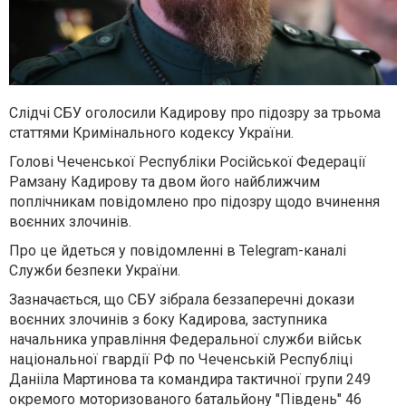
Слідчі СБУ оголосили Кадирову про підозру за трьома
статтями Кримінального кодексу України.
Голові Чеченської Республіки Російської Федерації
Рамзану Кадирову та двом його найближчим
поплічникам повідомлено про підозру щодо вчинення
воєнних злочинів.
Про це йдеться у повідомленні в Telegram-каналі
Служби безпеки України.
Зазначається, що СБУ зібрала беззаперечні докази
воєнних злочинів з боку Кадирова, заступника
начальника управління Федеральної служби військ
національної гвардії РФ по Чеченській Республіці
Данііла Мартинова та командира тактичної групи 249
окремого моторизованого батальйону "Південь" 46