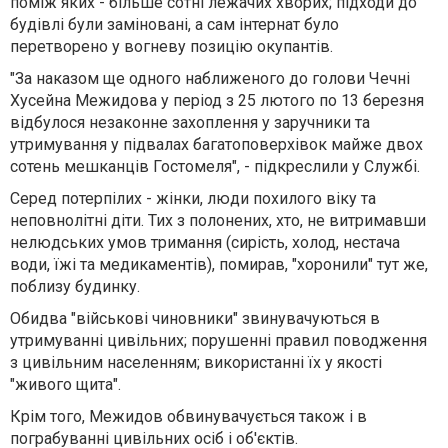
поміж яких - більше сотні лежачих хворих; підходи до
будівлі були заміновані, а сам інтернат було
перетворено у вогневу позицію окупантів.
"За наказом ще одного наближеного до голови Чечні
Хусейна Межидова у період з 25 лютого по 13 березня
відбулося незаконне захоплення у заручники та
утримування у підвалах багатоповерхівок майже двох
сотень мешканців Гостомеля", - підкреслили у Службі.
Серед потерпілих - жінки, люди похилого віку та
неповнолітні діти. Тих з полонених, хто, не витримавши
нелюдських умов тримання (сирість, холод, нестача
води, їжі та медикаментів), помирав, "хоронили" тут же,
поблизу будинку.
Обидва "військові чиновники" звинувачуються в
утримуванні цивільних; порушенні правил поводження
з цивільним населенням; використанні їх у якості
"живого щита".
Крім того, Межидов обвинувачується також і в
пограбуванні цивільних осіб і об'єктів.