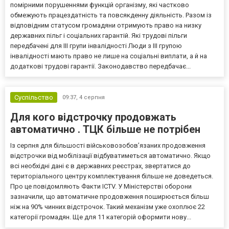
помірними порушеннями функцій організму, які частково
обмежують працездатність та повсякденну діяльність. Разом із
відповідним статусом громадяни отримують право на низку
державних пільг і соціальних гарантій. Які трудові пільги
передбачені для III групи інвалідності Люди з III групою
інвалідності мають право не лише на соціальні виплати, а й на
додаткові трудові гарантії. Законодавство передбачає...
Суспільство
09:37,
4 серпня
Для кого відстрочку продовжать
автоматично . ТЦК більше не потрібен
Із серпня для більшості військовозобов’язаних продовження
відстрочки від мобілізації відбуватиметься автоматично. Якщо
всі необхідні дані є в державних реєстрах, звертатися до
територіального центру комплектування більше не доведеться.
Про це повідомляють Факти ICTV. У Міністерстві оборони
зазначили, що автоматичне продовження поширюється більш
ніж на 90% чинних відстрочок. Такий механізм уже охоплює 22
категорії громадян. Ще для 11 категорій оформити нову...