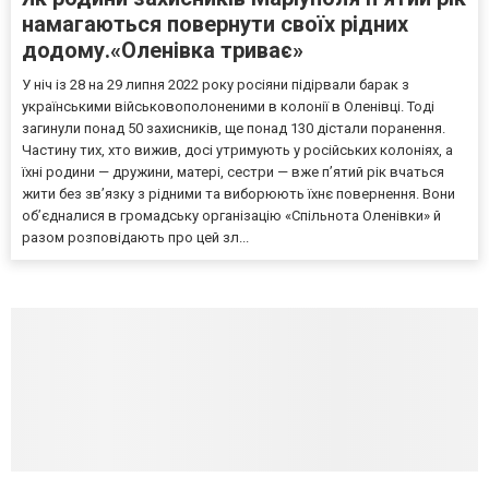
намагаються повернути своїх рідних
додому.«Оленівка триває»
У ніч із 28 на 29 липня 2022 року росіяни підірвали барак з
українськими військовополоненими в колонії в Оленівці. Тоді
загинули понад 50 захисників, ще понад 130 дістали поранення.
Частину тих, хто вижив, досі утримують у російських колоніях, а
їхні родини — дружини, матері, сестри — вже п’ятий рік вчаться
жити без зв’язку з рідними та виборюють їхнє повернення. Вони
об’єдналися в громадську організацію «Спільнота Оленівки» й
разом розповідають про цей зл...