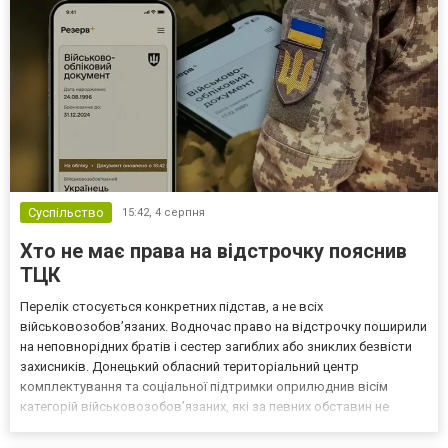
Суспільство
15:42,
4 серпня
Хто не має права на відстрочку пояснив
ТЦК
Перелік стосується конкретних підстав, а не всіх
військовозобов’язаних. Водночас право на відстрочку поширили
на неповнорідних братів і сестер загиблих або зниклих безвісти
захисників. Донецький обласний територіальний центр
комплектування та соціальної підтримки оприлюднив вісім
категорій військовозобов’язаних, які за певних обставин не
мають права на відстрочку від мобілізації за раніше доступними
підставами. Серед них — окремі студенти, боржники з аліме...