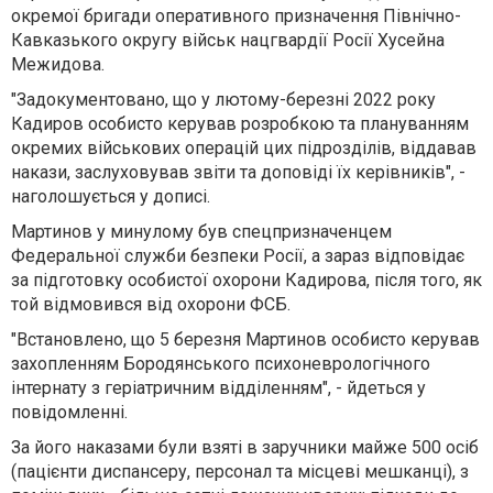
окремої бригади оперативного призначення Північно-
Кавказького округу військ нацгвардії Росії Хусейна
Межидова.
"Задокументовано, що у лютому-березні 2022 року
Кадиров особисто керував розробкою та плануванням
окремих військових операцій цих підрозділів, віддавав
накази, заслуховував звіти та доповіді їх керівників", -
наголошується у дописі.
Мартинов у минулому був спецпризначенцем
Федеральної служби безпеки Росії, а зараз відповідає
за підготовку особистої охорони Кадирова, після того, як
той відмовився від охорони ФСБ.
"Встановлено, що 5 березня Мартинов особисто керував
захопленням Бородянського психоневрологічного
інтернату з геріатричним відділенням", - йдеться у
повідомленні.
За його наказами були взяті в заручники майже 500 осіб
(пацієнти диспансеру, персонал та місцеві мешканці), з