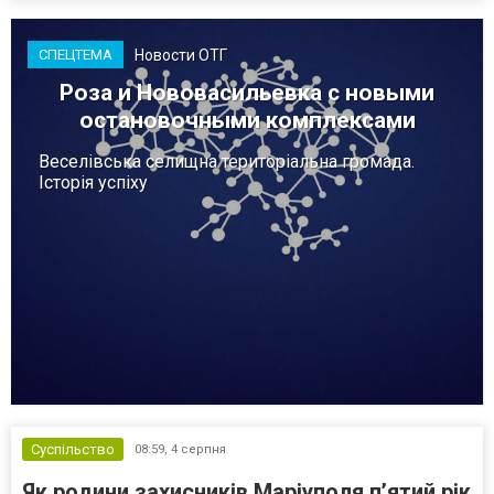
Новости ОТГ
СПЕЦТЕМА
Роза и Нововасильевка с новыми
остановочными комплексами
Веселівська селищна територіальна громада.
Історія успіху
Суспільство
08:59,
4 серпня
Як родини захисників Маріуполя пʼятий рік