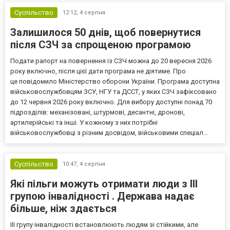
Суспільство
12:12,
4 серпня
Залишилося 50 днів, щоб повернутися
після СЗЧ за спрощеною програмою
Подати рапорт на повернення із СЗЧ можна до 20 вересня 2026
року включно, після цієї дати програма не діятиме. Про
це повідомило Міністерство оборони України. Програма доступна
військовослужбовцям ЗСУ, НГУ та ДССТ, у яких СЗЧ зафіксовано
до 12 червня 2026 року включно. Для вибору доступні понад 70
підрозділів: механізовані, штурмові, десантні, дронові,
артилерійські та інші. У кожному з них потрібні
військовослужбовці з різним досвідом, військовими спеціал...
Суспільство
10:47,
4 серпня
Які пільги можуть отримати люди з III
групою інвалідності . Держава надає
більше, ніж здається
III групу інвалідності встановлюють людям зі стійкими, але