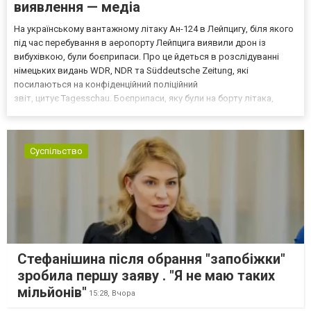
виявлення — медіа
На українському вантажному літаку Ан-124 в Лейпцигу, біля якого
під час перебування в аеропорту Лейпцига виявили дрон із
вибухівкою, були боєприпаси. Про це йдеться в розслідуванні
німецьких видань WDR, NDR та Süddeutsche Zeitung, які
посилаються на конфіденційний поліційний
звіт, цитує Tagesschau. Боєприпаси, яку були на борту літака,
незадовго до цього доставили з Франції до Лейпцига, після чого
їх мали транспортувати далі. За даними слідства, 4 серпня о...
Суспільство
Стефанішина після обрання "запобіжки"
зробила першу заяву . "Я не маю таких
мільйонів"
15:28,
Вчора