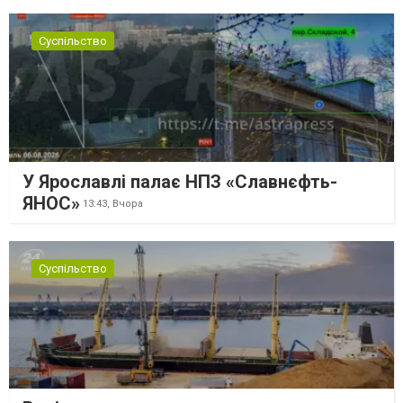
Суспільство
У Ярославлі палає НПЗ «Славнєфть-
ЯНОС»
13:43,
Вчора
Суспільство