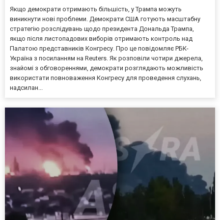
Якщо демократи отримають більшість, у Трампа можуть
виникнути нові проблеми. Демократи США готують масштабну
стратегію розслідувань щодо президента Дональда Трампа,
якщо після листопадових виборів отримають контроль над
Палатою представників Конгресу. Про це повідомляє РБК-
Україна з посиланням на Reuters. Як розповіли чотири джерела,
знайомі з обговореннями, демократи розглядають можливість
використати повноваження Конгресу для проведення слухань,
надсилан...