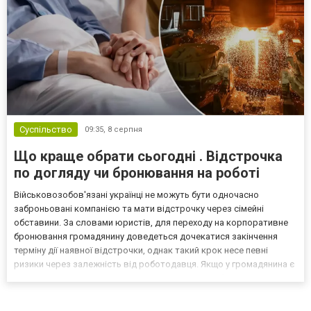
Суспільство
09:35,
8 серпня
Що краще обрати сьогодні . Відстрочка
по догляду чи бронювання на роботі
Військовозобов'язані українці не можуть бути одночасно
заброньовані компанією та мати відстрочку через сімейні
обставини. За словами юристів, для переходу на корпоративне
бронювання громадянину доведеться дочекатися закінчення
терміну дії наявної відстрочки, однак такий крок несе певні
ризики через залежність від роботодавця. Якщо у громадянина є
кілька варіантів для тимчасового уникнення мобілізації, юристи
дали поради, які недоліки та переваги має бронюв...