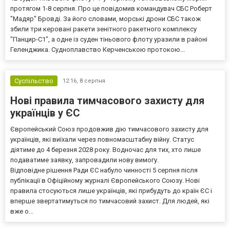
протягом 1-8 серпня. Про це повідомив командувач СБС Роберт
"Мадяр" Бровді. За його словами, морські дрони СБС також
збили три керовані ракети зенітного ракетного комплексу
"Панцир-С1", а одне із суден тіньового флоту уразили в районі
Геленджика. Судноплавство Керченською протокою...
Суспільство
12:16,
8 серпня
Нові правила тимчасового захисту для
українців у ЄС
Європейський Союз продовжив дію тимчасового захисту для
українців, які виїхали через повномасштабну війну. Статус
діятиме до 4 березня 2028 року. Водночас для тих, хто лише
подаватиме заявку, запровадили нову вимогу.
Відповідне рішення Ради ЄС набуло чинності 5 серпня після
публікації в Офіційному журналі Європейського Союзу. Нові
правила стосуються лише українців, які прибудуть до країн ЄС і
вперше звертатимуться по тимчасовий захист. Для людей, які
вже о...