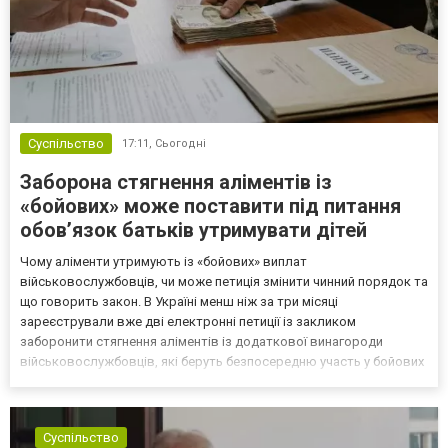
Суспільство
17:11,
Сьогодні
Заборона стягнення аліментів із
«бойових» може поставити під питання
обов’язок батьків утримувати дітей
Чому аліменти утримують із «бойових» виплат
військовослужбовців, чи може петиція змінити чинний порядок та
що говорить закон. В Україні менш ніж за три місяці
зареєстрували вже дві електронні петиції із закликом
заборонити стягнення аліментів із додаткової винагороди
військовослужбовців, які беруть безпосередню участь у бойових
діях. Як повідомляла «Судово-юридична газета», автор
останньої петиції зазначає, що додаткова винагорода
виплачується військовос...
Суспільство