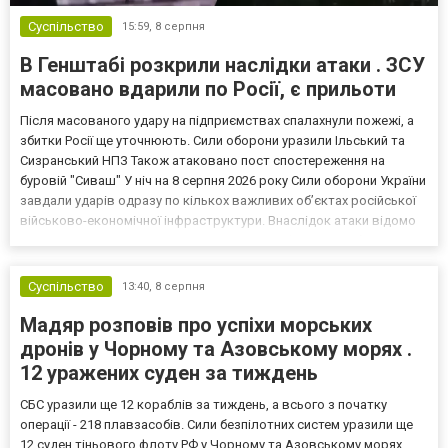
Суспільство
15:59,
8 серпня
В Генштабі розкрили наслідки атаки . ЗСУ
масовано вдарили по Росії, є прильоти
Після масованого удару на підприємствах спалахнули пожежі, а
збитки Росії ще уточнюють. Сили оборони уразили Ільський та
Сизранський НПЗ Також атаковано пост спостереження на
буровій "Сиваш" У ніч на 8 серпня 2026 року Сили оборони України
завдали ударів одразу по кількох важливих об’єктах російської
військово-економічної інфраструктури. Внаслідок атаки відомо
про влучання в Ільський та Сизранський нафтопереробні заводи,
а також пост технічного спостережен...
Суспільство
13:40,
8 серпня
Мадяр розповів про успіхи морських
дронів у Чорному та Азовському морях .
12 уражених суден за тиждень
СБС уразили ще 12 кораблів за тиждень, а всього з початку
операції - 218 плавзасобів. Сили безпілотних систем уразили ще
12 суден тіньового флоту РФ у Чорному та Азовському морях