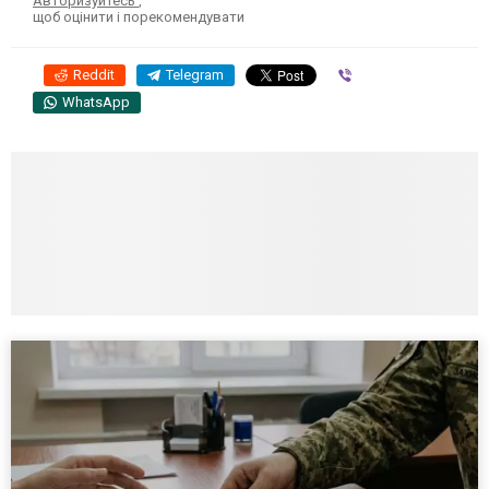
Авторизуйтесь
,
щоб оцінити і порекомендувати
Reddit
Telegram
Viber
WhatsApp