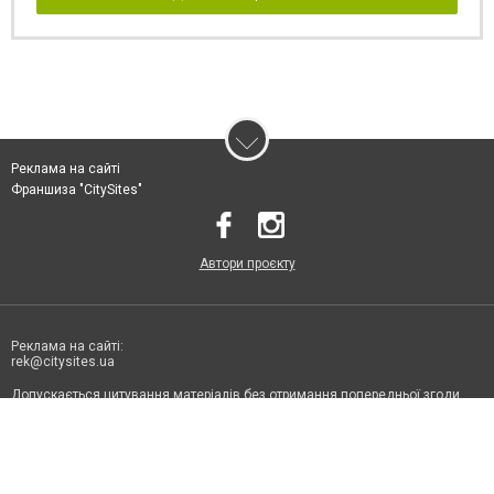
Реклама на сайті
Франшиза "CitySites"
Автори проєкту
Реклама на сайті:
rek@citysites.ua
Допускається цитування матеріалів без отримання попередньої згоди
6131.com.ua за умови розміщення в тексті обов'язкового посилання на
6131.com.ua - Сайт міста Кирилівка. Для інтернет-видань обов'язкове
розміщення прямого, відкритого для пошукових систем гіперпосилання
на цитовані статті не нижче другого абзацу в тексті або в якості джерела.
Порушення виняткових прав переслідується Законом.