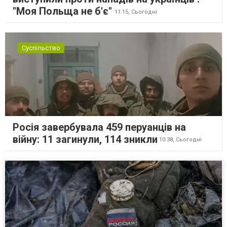
"Моя Польща не б'є"
11:15,
Сьогодні
Суспільство
Росія завербувала 459 перуанців на
війну: 11 загинули, 114 зникли
10:38,
Сьогодні