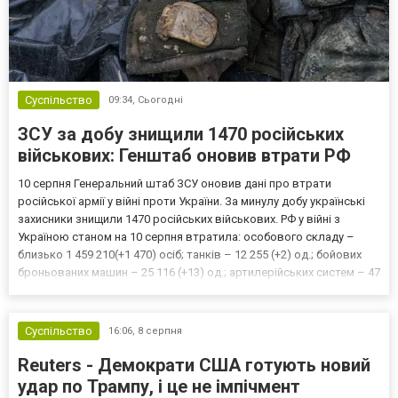
Суспільство
09:34,
Сьогодні
ЗСУ за добу знищили 1470 російських
військових: Генштаб оновив втрати РФ
10 серпня Генеральний штаб ЗСУ оновив дані про втрати
російської армії у війні проти України. За минулу добу українські
захисники знищили 1470 російських військових. РФ у війні з
Україною станом на 10 серпня втратила: особового складу –
близько 1 459 210(+1 470) осіб; танків – 12 255 (+2) од.; бойових
броньованих машин – 25 116 (+13) од.; артилерійських систем – 47
621 (+41) од.; РСЗВ – 2 019 (+6) од.; засобів ППО – 1 558 (+2) од.;
літаків – 439 (+0) од. г...
Суспільство
16:06,
8 серпня
Reuters - Демократи США готують новий
удар по Трампу, і це не імпічмент