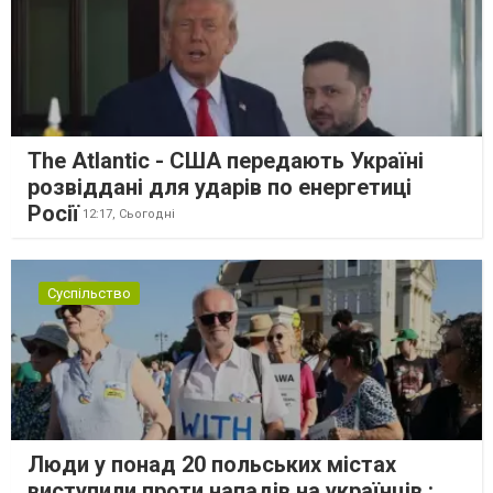
The Atlantic - США передають Україні
розвіддані для ударів по енергетиці
Росії
12:17,
Сьогодні
Суспільство
Люди у понад 20 польських містах
виступили проти нападів на українців :