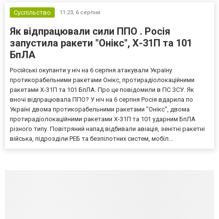
Суспільство
11:23,
6 серпня
Як відпрацювали сили ППО . Росія
запустила ракети "Онікс", Х-31П та 101
БпЛА
Російські окупанти у ніч на 6 серпня атакували Україну
протикорабельними ракетами Онікс, протирадіолокаційними
ракетами Х-31П та 101 БпЛА. Про це повідомили в ПС ЗСУ. Як
вночі відпрацювала ППО? У ніч на 6 серпня Росія вдарила по
Україні двома протикорабельними ракетами "Онікс", двома
протирадіолокаційними ракетами Х-31П та 101 ударним БпЛА
різного типу. Повітряний напад відбивали авіація, зенітні ракетні
війська, підрозділи РЕБ та безпілотних систем, мобіл...