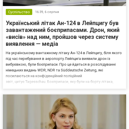
Суспільство
16:39,
6 серпня
Український літак Ан-124 в Лейпцигу був
завантажений боєприпасами. Дрон, який
«висів» над ним, пройшов через систему
виявлення — медіа
На українському вантажному літаку Ан-124 в Лейпцигу, біля якого
під час перебування в аеропорту Лейпцига виявили дрон із
вибухівкою, були боєприпаси. Про це йдеться в розслідуванні
німецьких видань WDR, NDR та Süddeutsche Zeitung, які
посилаються на конфіденційний поліційний
звіт, цитує Tagesschau. Боєприпаси, яку були на борту літака,
незадовго до цього доставили з Франції до Лейпцига, після чого
їх мали транспортувати далі. За даними слідства, 4 серпня о...