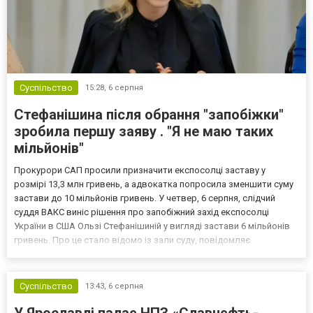
Суспільство
15:28,
6 серпня
Стефанішина після обрання "запобіжки"
зробила першу заяву . "Я не маю таких
мільйонів"
Прокурори САП просили призначити експосолці заставу у
розмірі 13,3 млн гривень, а адвокатка попросила зменшити суму
застави до 10 мільйонів гривень. У четвер, 6 серпня, слідчий
суддя ВАКС виніс рішення про запобіжний захід експосолці
України в США Ользі Стефанішиній у вигляді застави 6 мільйонів
гривень. Про це стало відомо із зали суду, повідомляє
кореспондент ТСН. Прокурори САП просили призначити
експосолці заставу у розмірі 13,3 млн гривень. Своєю черго...
Суспільство
13:43,
6 серпня