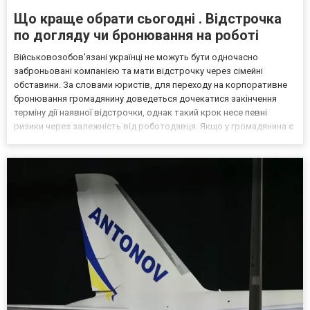
Що краще обрати сьогодні . Відстрочка
по догляду чи бронювання на роботі
Військовозобов'язані українці не можуть бути одночасно
заброньовані компанією та мати відстрочку через сімейні
обставини. За словами юристів, для переходу на корпоративне
бронювання громадянину доведеться дочекатися закінчення
терміну дії наявної відстрочки, однак такий крок несе певні
ризики через залежність від роботодавця. Якщо у громадянина є
кілька варіантів для тимчасового уникнення мобілізації, юристи
дали поради, які недоліки та переваги має бронюв...