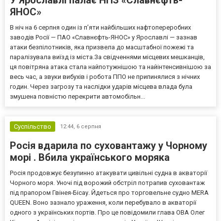
У Ярославлі палає НПЗ «Славнєфть-
ЯНОС»
В ніч на 6 серпня один із п’яти найбільших нафтопереробних
заводів Росії — ПАО «Славнєфть-ЯНОС» у Ярославлі — зазнав
атаки безпілотників, яка призвела до масштабної пожежі та
паралізувала виїзд із міста.За свідченнями місцевих мешканців,
ця повітряна атака стала найпотужнішою та найінтенсивнішою за
весь час, а звуки вибухів і робота ППО не припинялися з нічних
годин. Через загрозу та наслідки ударів місцева влада була
змушена повністю перекрити автомобільн...
Суспільство
12:44,
6 серпня
Росія вдарила по суховантажу у Чорному
морі . Вбила українського моряка
Росія продовжує безупинно атакувати цивільні судна в акваторії
Чорного моря. Уночі під ворожий обстріл потрапив суховантаж
під прапором Гвінея-Бісау. Йдеться про торговельне судно MERA
QUEEN. Воно зазнало ураження, коли перебувало в акваторії
одного з українських портів. Про це повідомили глава ОВА Олег