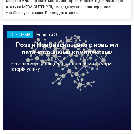
Кіпер та Адміністрація морських портів України. Що відомо про
атаку на MERA QUEEN? Відомо, що суховантаж перевозив
українську пшеницю. Внаслідок атаки на с...
Новости ОТГ
СПЕЦТЕМА
Роза и Нововасильевка с новыми
остановочными комплексами
Веселівська селищна територіальна громада.
Історія успіху