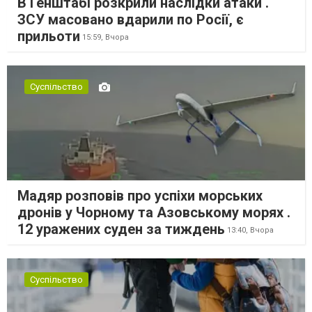
В Генштабі розкрили наслідки атаки .
ЗСУ масовано вдарили по Росії, є
прильоти
15:59,
Вчора
Суспільство
Мадяр розповів про успіхи морських
дронів у Чорному та Азовському морях .
12 уражених суден за тиждень
13:40,
Вчора
Суспільство