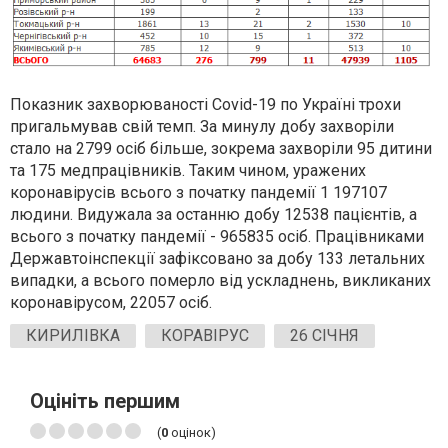
Показник захворюваності Covid-19 по Україні трохи
пригальмував свій темп. За минулу добу захворіли
стало на 2799 осіб більше, зокрема захворіли 95 дитини
та 175 медпрацівників. Таким чином, уражених
коронавірусів всього з початку пандемії 1 197107
людини. Видужала за останню добу 12538 пацієнтів, а
всього з початку пандемії - 965835 осіб. Працівниками
Державтоінспекції зафіксовано за добу 133 летальних
випадки, а всього померло від ускладнень, викликаних
коронавірусом, 22057 ос
і
б.
КИРИЛІВКА
КОРАВІРУС
26 СІЧНЯ
Оцініть першим
(
0
оцінок)