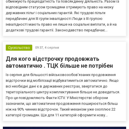
обмежують працездатність та повсякденну діяльність. Разом із
відповідним статусом громадяни отримують право на низку
державних пільг і соціальних гарантій. Які трудові пільги
передбачені для III групи інвалідності Люди з III групою
інвалідності мають право не лише на соціальні виплати, а й на
додаткові трудові гарантії. Законодавство передбачає...
Суспільство
09:37,
4 серпня
Для кого відстрочку продовжать
автоматично . ТЦК більше не потрібен
Із серпня для більшості військовозобов’язаних продовження
відстрочки від мобілізації відбуватиметься автоматично. Якщо
всі необхідні дані є в державних реєстрах, звертатися до
територіального центру комплектування більше не доведеться.
Про це повідомляють Факти ICTV. У Міністерстві оборони
зазначили, що автоматичне продовження поширюється більш
ніж на 90% чинних відстрочок. Такий механізм уже охоплює 22
категорії громадян. Ще для 11 категорій оформити нову...