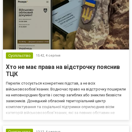
Суспільство
15:42,
4 серпня
Хто не має права на відстрочку пояснив
ТЦК
Перелік стосується конкретних підстав, а не всіх
військовозобов’язаних. Водночас право на відстрочку поширили
на неповнорідних братів і сестер загиблих або зниклих безвісти
захисників. Донецький обласний територіальний центр
комплектування та соціальної підтримки оприлюднив вісім
категорій військовозобов’язаних, які за певних обставин не
мають права на відстрочку від мобілізації за раніше доступними
підставами. Серед них — окремі студенти, боржники з аліме...
Суспільство
12:12,
4 серпня