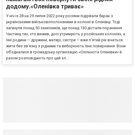
додому.«Оленівка триває»
У ніч із 28 на 29 липня 2022 року росіяни підірвали барак з
українськими військовополоненими в колонії в Оленівці. Тоді
загинули понад 50 захисників, ще понад 130 дістали поранення.
Частину тих, хто вижив, досі утримують у російських колоніях, а
їхні родини — дружини, матері, сестри — вже п’ятий рік вчаться
жити без зв’язку з рідними та виборюють їхнє повернення. Вони
об’єдналися в громадську організацію «Спільнота Оленівки» й
разом розповідають про цей зл...