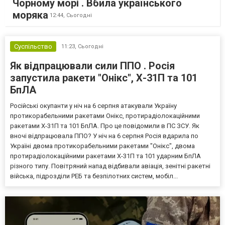
Чорному морі . Вбила українського
моряка
12:44,
Сьогодні
Суспільство
11:23,
Сьогодні
Як відпрацювали сили ППО . Росія
запустила ракети "Онікс", Х-31П та 101
БпЛА
Російські окупанти у ніч на 6 серпня атакували Україну
протикорабельними ракетами Онікс, протирадіолокаційними
ракетами Х-31П та 101 БпЛА. Про це повідомили в ПС ЗСУ. Як
вночі відпрацювала ППО? У ніч на 6 серпня Росія вдарила по
Україні двома протикорабельними ракетами "Онікс", двома
протирадіолокаційними ракетами Х-31П та 101 ударним БпЛА
різного типу. Повітряний напад відбивали авіація, зенітні ракетні
війська, підрозділи РЕБ та безпілотних систем, мобіл...