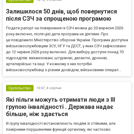
Залишилося 50 днів, щоб повернутися
після СЗЧ за спрощеною програмою
Подати рапорт на повернення із СЗЧ можна до 20 вересня 2026
року включно, після цієї дати програма не діятиме. Про
це повідомило Міністерство оборони України. Програма доступна
військовослужбовцям ЗСУ, НГУ та ДССТ, у яких СЗЧ зафіксовано
до 12 червня 2026 року включно. Для вибору доступні понад 70
підрозділів: механізовані, штурмові, десантні, дронові,
артилерійські та інші. У кожному з них потрібні
військовослужбовці з різним досвідом, військовими спеціал...
Суспільство
10:47,
4 серпня
Які пільги можуть отримати люди з III
групою інвалідності . Держава надає
більше, ніж здається
III групу інвалідності встановлюють людям зі стійкими, але
помірними порушеннями функцій організму, які частково