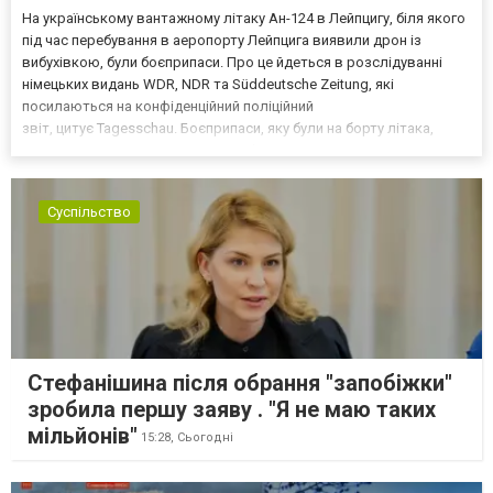
На українському вантажному літаку Ан-124 в Лейпцигу, біля якого
під час перебування в аеропорту Лейпцига виявили дрон із
вибухівкою, були боєприпаси. Про це йдеться в розслідуванні
німецьких видань WDR, NDR та Süddeutsche Zeitung, які
посилаються на конфіденційний поліційний
звіт, цитує Tagesschau. Боєприпаси, яку були на борту літака,
незадовго до цього доставили з Франції до Лейпцига, після чого
їх мали транспортувати далі. За даними слідства, 4 серпня о...
Суспільство
Стефанішина після обрання "запобіжки"
зробила першу заяву . "Я не маю таких
мільйонів"
15:28,
Сьогодні