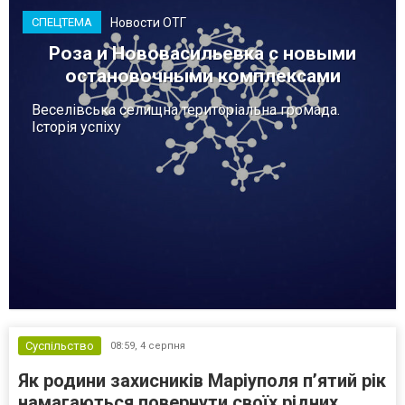
Новости ОТГ
СПЕЦТЕМА
Роза и Нововасильевка с новыми
остановочными комплексами
Веселівська селищна територіальна громада.
Історія успіху
Суспільство
08:59,
4 серпня
Як родини захисників Маріуполя пʼятий рік
намагаються повернути своїх рідних