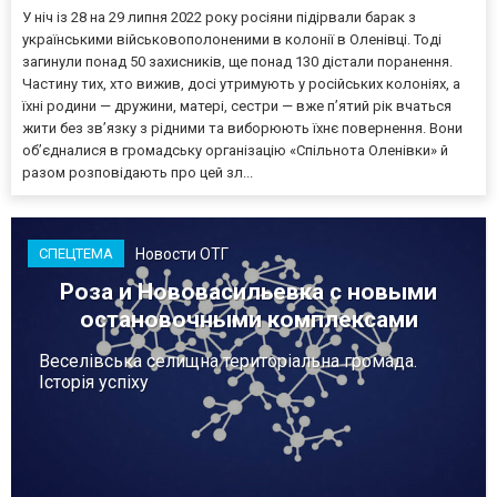
У ніч із 28 на 29 липня 2022 року росіяни підірвали барак з
українськими військовополоненими в колонії в Оленівці. Тоді
загинули понад 50 захисників, ще понад 130 дістали поранення.
Частину тих, хто вижив, досі утримують у російських колоніях, а
їхні родини — дружини, матері, сестри — вже п’ятий рік вчаться
жити без зв’язку з рідними та виборюють їхнє повернення. Вони
об’єдналися в громадську організацію «Спільнота Оленівки» й
разом розповідають про цей зл...
Новости ОТГ
СПЕЦТЕМА
Роза и Нововасильевка с новыми
остановочными комплексами
Веселівська селищна територіальна громада.
Історія успіху