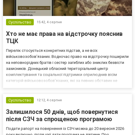
Суспільство
15:42,
4 серпня
Хто не має права на відстрочку пояснив
ТЦК
Перелік стосується конкретних підстав, а не всіх
військовозобов’язаних. Водночас право на відстрочку поширили
на неповнорідних братів і сестер загиблих або зниклих безвісти
захисників. Донецький обласний територіальний центр
комплектування та соціальної підтримки оприлюднив вісім
категорій військовозобов’язаних, які за певних обставин не
мають права на відстрочку від мобілізації за раніше доступними
підставами. Серед них — окремі студенти, боржники з аліме...
Суспільство
12:12,
4 серпня
Залишилося 50 днів, щоб повернутися
після СЗЧ за спрощеною програмою
Подати рапорт на повернення із СЗЧ можна до 20 вересня 2026
року включно, після цієї дати програма не діятиме. Про