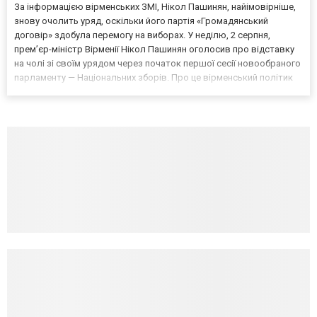
За інформацією вірменських ЗМІ, Нікол Пашинян, найімовірніше,
знову очолить уряд, оскільки його партія «Громадянський
договір» здобула перемогу на виборах. У неділю, 2 серпня,
прем’єр-міністр Вірменії Нікол Пашинян оголосив про відставку
на чолі зі своїм урядом через початок першої сесії новообраного
парламенту — Національних зборів. Про це вірменський політик
повідомив на сторінці у Facebook. Зауважимо, що, згідно з
Конституцією країни, робота нового парл...