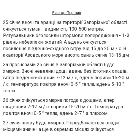
Виктор Першин
25 січня вночі та вранці на території Запорізької області
очікується туман - видимість 100-500 метрів.
Рятувальники оголосили штормове попередження - 1-й
рівень небезпеки, жовтий. А вдень очікується
посилення південно-східного вітру від 15 до 20 м / с. В
акваторії Азовського моря висота хвиль сягне 13-15 дм
За прогнозами 25 січня в Запорізькій області буде
хмарно. Вночі невеликі дощі, вдень без істотних опадів,
вітер південно-східний 7-12 м / с, вдень пориви 15-20 м
/ с, температура повітря вночі 0-5 ° тепла, вдень 5-10 °
тепла.
26 січня очікується хмарна погода з дощами, вітер
південний 7-12 м / с, пориви 15-20 м / с. Температура
повітря вночі 0-5 ° тепла, вдень 2-7 ° з плюсом.
27 січня знову буде хмарно. Передбачаються опади,
місцями значні. а ще в окремих місцях очікується