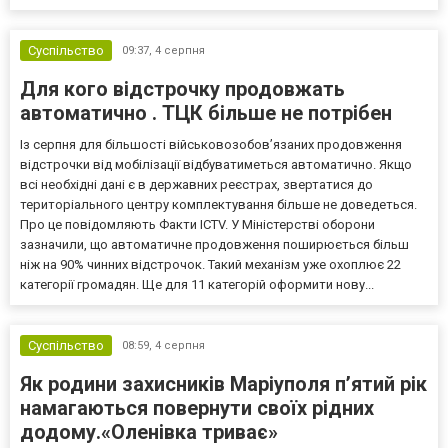
Суспільство
09:37,
4 серпня
Для кого відстрочку продовжать
автоматично . ТЦК більше не потрібен
Із серпня для більшості військовозобов’язаних продовження
відстрочки від мобілізації відбуватиметься автоматично. Якщо
всі необхідні дані є в державних реєстрах, звертатися до
територіального центру комплектування більше не доведеться.
Про це повідомляють Факти ICTV. У Міністерстві оборони
зазначили, що автоматичне продовження поширюється більш
ніж на 90% чинних відстрочок. Такий механізм уже охоплює 22
категорії громадян. Ще для 11 категорій оформити нову...
Суспільство
08:59,
4 серпня
Як родини захисників Маріуполя пʼятий рік
намагаються повернути своїх рідних
додому.«Оленівка триває»