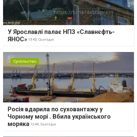
У Ярославлі палає НПЗ «Славнєфть-
ЯНОС»
13:43,
Сьогодні
Суспільство
Росія вдарила по суховантажу у
Чорному морі . Вбила українського
моряка
12:44,
Сьогодні