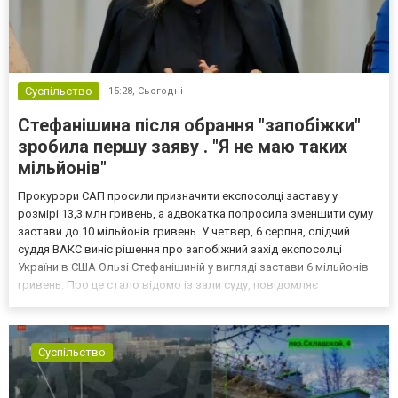
Суспільство
15:28,
Сьогодні
Стефанішина після обрання "запобіжки"
зробила першу заяву . "Я не маю таких
мільйонів"
Прокурори САП просили призначити експосолці заставу у
розмірі 13,3 млн гривень, а адвокатка попросила зменшити суму
застави до 10 мільйонів гривень. У четвер, 6 серпня, слідчий
суддя ВАКС виніс рішення про запобіжний захід експосолці
України в США Ользі Стефанішиній у вигляді застави 6 мільйонів
гривень. Про це стало відомо із зали суду, повідомляє
кореспондент ТСН. Прокурори САП просили призначити
експосолці заставу у розмірі 13,3 млн гривень. Своєю черго...
Суспільство