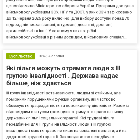
це повідомило Міністерство оборони України. Програма доступна
військовослужбовцям ЗСУ, НГУ та ДССТ, у яких СЗЧ зафіксовано
до 12 червня 2026 року включно. Для вибору доступні понад 70
підрозділів: механізовані, штурмові, десантні, дронові,
артилерійські та інші. У кожному з них потрібні
військовослужбовці з різним досвідом, військовими спеціал...
Суспільство
10:47,
4 серпня
Які пільги можуть отримати люди з III
групою інвалідності . Держава надає
більше, ніж здається
III групу інвалідності встановлюють людям зі стійкими, але
помірними порушеннями функцій організму, які частково
обмежують працездатність та повсякденну діяльність. Разом із
відповідним статусом громадяни отримують право на низку
державних пільг і соціальних гарантій. Які трудові пільги
передбачені для III групи інвалідності Люди з III групою
інвалідності мають право не лише на соціальні виплати, а й на
додаткові трудові гарантії. Законодавство передбачає...