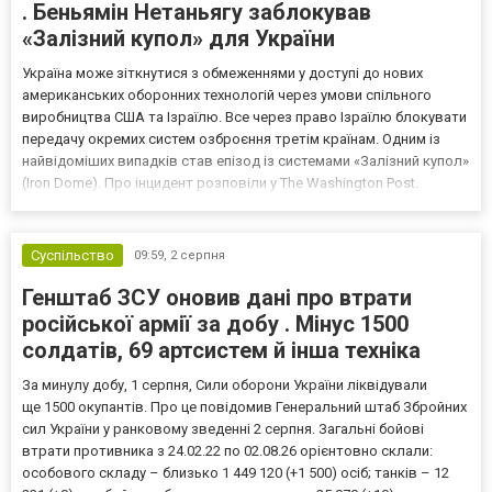
. Беньямін Нетаньягу заблокував
«Залізний купол» для України
Україна може зіткнутися з обмеженнями у доступі до нових
американських оборонних технологій через умови спільного
виробництва США та Ізраїлю. Все через право Ізраїлю блокувати
передачу окремих систем озброєння третім країнам. Одним із
найвідоміших випадків став епізод із системами «Залізний купол»
(Iron Dome). Про інцидент розповіли у The Washington Post.
Важливо! У 2023 році американські законодавці виступали за
передачу Україні цих систем для захисту цив...
Суспільство
09:59,
2 серпня
Генштаб ЗСУ оновив дані про втрати
російської армії за добу . Мінус 1500
солдатів, 69 артсистем й інша техніка
За минулу добу, 1 серпня, Сили оборони України ліквідували
ще 1500 окупантів. Про це повідомив Генеральний штаб Збройних
сил України у ранковому зведенні 2 серпня. Загальні бойові
втрати противника з 24.02.22 по 02.08.26 орієнтовно склали:
особового складу – близько 1 449 120 (+1 500) осіб; танків – 12