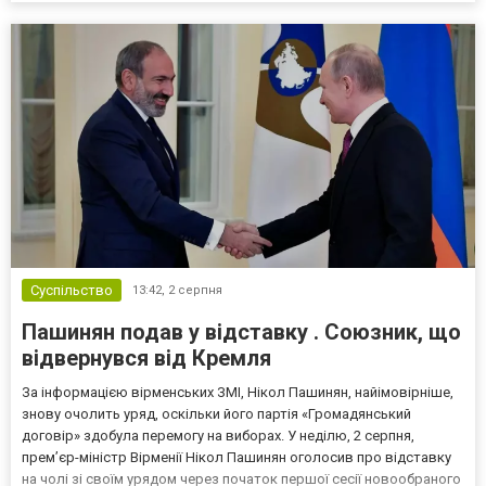
Суспільство
13:42,
2 серпня
Пашинян подав у відставку . Союзник, що
відвернувся від Кремля
За інформацією вірменських ЗМІ, Нікол Пашинян, найімовірніше,
знову очолить уряд, оскільки його партія «Громадянський
договір» здобула перемогу на виборах. У неділю, 2 серпня,
прем’єр-міністр Вірменії Нікол Пашинян оголосив про відставку
на чолі зі своїм урядом через початок першої сесії новообраного