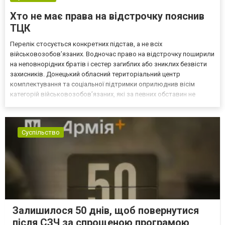
Хто не має права на відстрочку пояснив
ТЦК
Перелік стосується конкретних підстав, а не всіх
військовозобов’язаних. Водночас право на відстрочку поширили
на неповнорідних братів і сестер загиблих або зниклих безвісти
захисників. Донецький обласний територіальний центр
комплектування та соціальної підтримки оприлюднив вісім
категорій військовозобов’язаних, які за певних обставин не
мають права на відстрочку від мобілізації за раніше доступними
підставами. Серед них — окремі студенти, боржники з аліме...
Суспільство
Залишилося 50 днів, щоб повернутися
після СЗЧ за спрощеною програмою