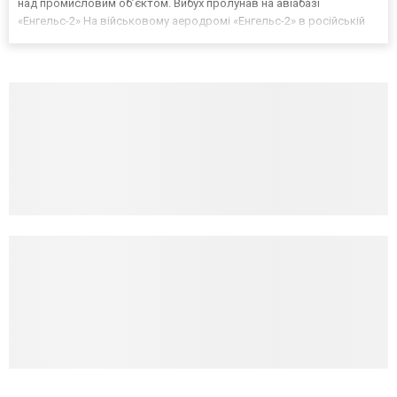
над промисловим об’єктом. Вибух пролунав на авіабазі
«Енгельс-2» На військовому аеродромі «Енгельс-2» в російській
Саратовській області стався вибух унаслідок атаки дронів
«Бегемот». На кадрах, опублікованих місцевими жителями,
зафіксов...