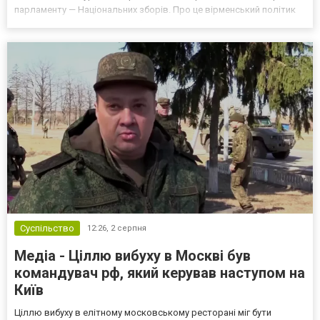
парламенту — Національних зборів. Про це вірменський політик
повідомив на сторінці у Facebook. Зауважимо, що, згідно з
Конституцією країни, робота нового парл...
Суспільство
12:26,
2 серпня
Медіа - Ціллю вибуху в Москві був
командувач рф, який керував наступом на
Київ
Ціллю вибуху в елітному московському ресторані міг бути