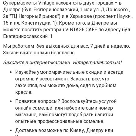
Супермаркеты
Vintage
находятся в двух городах – в
Днепре (бул. Екатеринославский, 1 или ул. Д.Донского ,
2а "ТЦ Нагорный рынок") и в Харькове (проспект Науки ,
15 и пл. Конституции, 1). Кроме того, в Днепре вы
можете посетить ресторан VINTAGE CAFE по адресу бул.
Екатеринославский, 1.
Мы работаем без выходных для вас, 7 дней в неделю.
Заказывайте онлайн безопасно.
Заходите в интернет-магазин vintagemarket.com.ua!
Изучайте умопомрачительные скидки и всегда
огромный ассортимент. Заказать все, что
захочется, вы можете дома, сидя в удобном
кресле.
Появятся вопросы? Воспользуйтесь услугой
онлайн сомельё или наберите сами номер
магазине, вам
помогут подоб рать напитки
опытные профессиональные сомелье.
Доставка возможна по Киеву, Днепру или