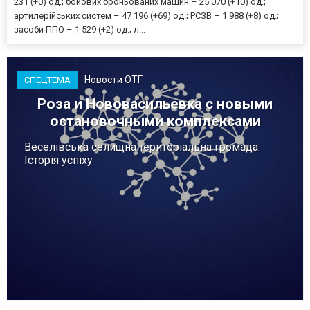
231 (+0) од.; бойових броньованих машин – 25 070 (+10) од.;
артилерійських систем – 47 196 (+69) од.; РСЗВ – 1 988 (+8) од.;
засоби ППО – 1 529 (+2) од.; л...
Новости ОТГ
СПЕЦТЕМА
Роза и Нововасильевка с новыми
остановочными комплексами
Веселівська селищна територіальна громада.
Історія успіху