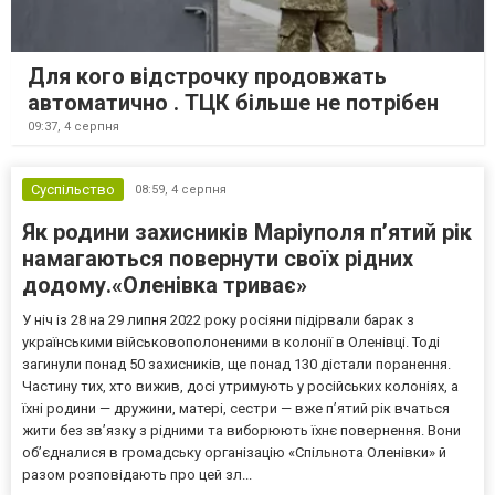
Для кого відстрочку продовжать
автоматично . ТЦК більше не потрібен
09:37,
4 серпня
Суспільство
08:59,
4 серпня
Як родини захисників Маріуполя пʼятий рік
намагаються повернути своїх рідних
додому.«Оленівка триває»
У ніч із 28 на 29 липня 2022 року росіяни підірвали барак з
українськими військовополоненими в колонії в Оленівці. Тоді
загинули понад 50 захисників, ще понад 130 дістали поранення.
Частину тих, хто вижив, досі утримують у російських колоніях, а
їхні родини — дружини, матері, сестри — вже п’ятий рік вчаться
жити без зв’язку з рідними та виборюють їхнє повернення. Вони
об’єдналися в громадську організацію «Спільнота Оленівки» й
разом розповідають про цей зл...