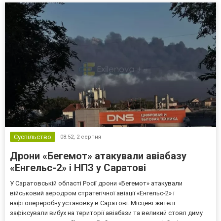
Суспільство
08:52,
2 серпня
Дрони «Бегемот» атакували авіабазу
«Енгельс-2» і НПЗ у Саратові
У Саратовській області Росії дрони «Бегемот» атакували
військовий аеродром стратегічної авіації «Енгельс-2» і
нафтопереробну установку в Саратові. Місцеві жителі
зафіксували вибух на території авіабази та великий стовп диму