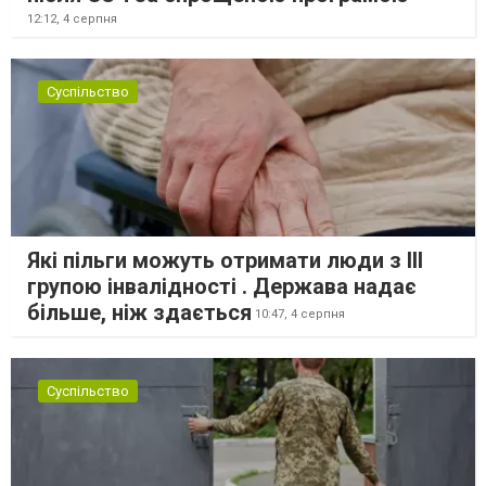
12:12,
4 серпня
Суспільство
Які пільги можуть отримати люди з III
групою інвалідності . Держава надає
більше, ніж здається
10:47,
4 серпня
Суспільство