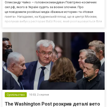
Олександр Чайко — головнокомандувач Повітряно-космічних
сил рф, якого в Україні судять за воєнні злочини. Про
це повідомили російські медіа «Важные истории» та «Новая
газета». Нагадаємо, на Кудринській площі, що в центрі Москви,
пролунав вибух у ресторані Balzi Rossi, який розташовується біля
багатоповерхівки, — там сталася пожежа. Про те, що ціллю
вибуху був Чайко, заявили російські «військкори» Кири...
Суспільство
10:53,
2 серпня
The Washington Post розкрив деталі вето