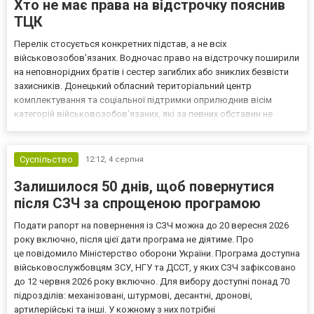
Хто не має права на відстрочку пояснив
ТЦК
Перелік стосується конкретних підстав, а не всіх
військовозобов’язаних. Водночас право на відстрочку поширили
на неповнорідних братів і сестер загиблих або зниклих безвісти
захисників. Донецький обласний територіальний центр
комплектування та соціальної підтримки оприлюднив вісім
категорій військовозобов’язаних, які за певних обставин не
мають права на відстрочку від мобілізації за раніше доступними
підставами. Серед них — окремі студенти, боржники з аліме...
Суспільство
12:12,
4 серпня
Залишилося 50 днів, щоб повернутися
після СЗЧ за спрощеною програмою
Подати рапорт на повернення із СЗЧ можна до 20 вересня 2026
року включно, після цієї дати програма не діятиме. Про
це повідомило Міністерство оборони України. Програма доступна
військовослужбовцям ЗСУ, НГУ та ДССТ, у яких СЗЧ зафіксовано
до 12 червня 2026 року включно. Для вибору доступні понад 70
підрозділів: механізовані, штурмові, десантні, дронові,
артилерійські та інші. У кожному з них потрібні