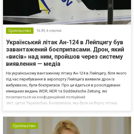
Суспільство
16:39,
6 серпня
Український літак Ан-124 в Лейпцигу був
завантажений боєприпасами. Дрон, який
«висів» над ним, пройшов через систему
виявлення — медіа
На українському вантажному літаку Ан-124 в Лейпцигу, біля якого
під час перебування в аеропорту Лейпцига виявили дрон із
вибухівкою, були боєприпаси. Про це йдеться в розслідуванні
німецьких видань WDR, NDR та Süddeutsche Zeitung, які
посилаються на конфіденційний поліційний
звіт, цитує Tagesschau. Боєприпаси, яку були на борту літака,
незадовго до цього доставили з Франції до Лейпцига, після чого
їх мали транспортувати далі. За даними слідства, 4 серпня о...
Суспільство