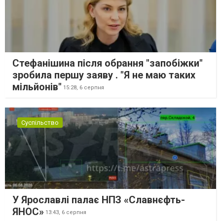
Стефанішина після обрання "запобіжки"
зробила першу заяву . "Я не маю таких
мільйонів"
15:28,
6 серпня
Суспільство
У Ярославлі палає НПЗ «Славнєфть-
ЯНОС»
13:43,
6 серпня