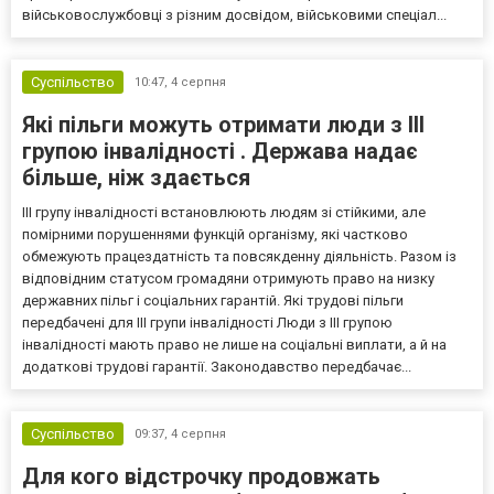
військовослужбовці з різним досвідом, військовими спеціал...
Суспільство
10:47,
4 серпня
Які пільги можуть отримати люди з III
групою інвалідності . Держава надає
більше, ніж здається
III групу інвалідності встановлюють людям зі стійкими, але
помірними порушеннями функцій організму, які частково
обмежують працездатність та повсякденну діяльність. Разом із
відповідним статусом громадяни отримують право на низку
державних пільг і соціальних гарантій. Які трудові пільги
передбачені для III групи інвалідності Люди з III групою
інвалідності мають право не лише на соціальні виплати, а й на
додаткові трудові гарантії. Законодавство передбачає...
Суспільство
09:37,
4 серпня
Для кого відстрочку продовжать