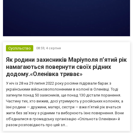
Суспільство
08:59,
4 серпня
Як родини захисників Маріуполя пʼятий рік
намагаються повернути своїх рідних
додому.«Оленівка триває»
У ніч із 28 на 29 липня 2022 року росіяни підірвали барак з
українськими військовополоненими в колонії в Оленівці. Тоді
загинули понад 50 захисників, ще понад 130 дістали поранення.
Частину тих, хто вижив, досі утримують у російських колоніях, а
їхні родини — дружини, матері, сестри — вже п’ятий рік вчаться
жити без зв’язку з рідними та виборюють їхнє повернення. Вони
об’єдналися в громадську організацію «Спільнота Оленівки» й
разом розповідають про цей зл...