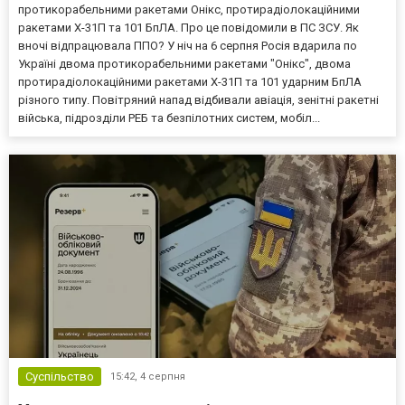
протикорабельними ракетами Онікс, протирадіолокаційними
ракетами Х-31П та 101 БпЛА. Про це повідомили в ПС ЗСУ. Як
вночі відпрацювала ППО? У ніч на 6 серпня Росія вдарила по
Україні двома протикорабельними ракетами "Онікс", двома
протирадіолокаційними ракетами Х-31П та 101 ударним БпЛА
різного типу. Повітряний напад відбивали авіація, зенітні ракетні
війська, підрозділи РЕБ та безпілотних систем, мобіл...
Суспільство
15:42,
4 серпня