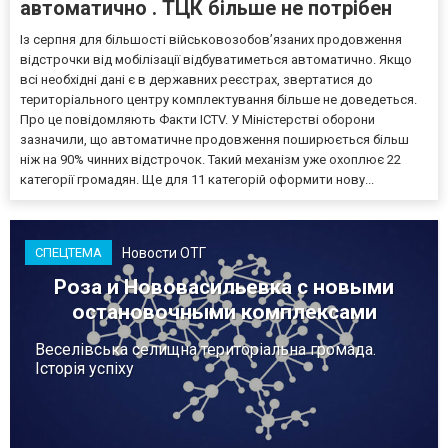
автоматично . ТЦК більше не потрібен
Із серпня для більшості військовозобов’язаних продовження
відстрочки від мобілізації відбуватиметься автоматично. Якщо
всі необхідні дані є в державних реєстрах, звертатися до
територіального центру комплектування більше не доведеться.
Про це повідомляють Факти ICTV. У Міністерстві оборони
зазначили, що автоматичне продовження поширюється більш
ніж на 90% чинних відстрочок. Такий механізм уже охоплює 22
категорії громадян. Ще для 11 категорій оформити нову...
Новости ОТГ
СПЕЦТЕМА
Роза и Нововасильевка с новыми
остановочными комплексами
Веселівська селищна територіальна громада.
Історія успіху