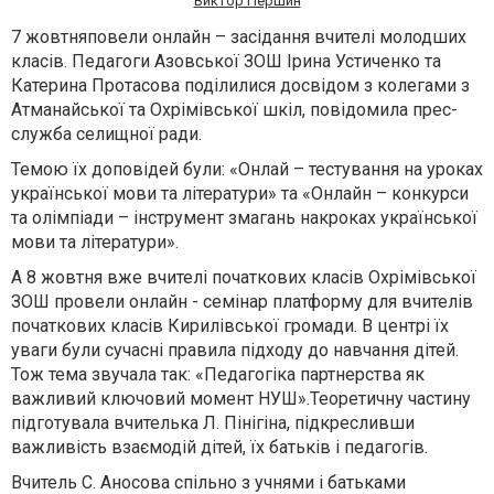
Виктор Першин
7 жовтняповели онлайн – засідання вчителі молодших
класів. Педагоги Азовської ЗОШ Ірина Устиченко та
Катерина Протасова поділилися досвідом з колегами з
Атманайської та Охрімівської шкіл, повідомила прес-
служба селищної ради.
Темою їх доповідей були: «Онлай – тестування на уроках
української мови та літератури» та «Онлайн – конкурси
та олімпіади – інструмент змагань накроках української
мови та літератури».
А 8 жовтня вже вчителі початкових класів Охрімівської
ЗОШ провели онлайн - семінар платформу для вчителів
початкових класів Кирилівської громади. В центрі їх
уваги були сучасні правила підходу до навчання дітей.
Тож тема звучала так: «Педагогіка партнерства як
важливий ключовий момент НУШ».Теоретичну частину
підготувала вчителька Л. Пінігіна, підкресливши
важливість взаємодій дітей, їх батьків і педагогів.
Вчитель С. Аносова спільно з учнями і батьками