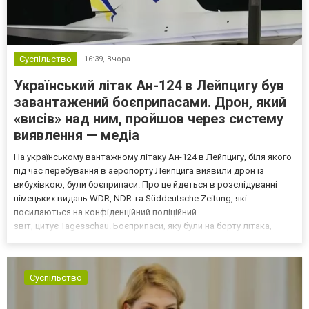
Суспільство
16:39,
Вчора
Український літак Ан-124 в Лейпцигу був
завантажений боєприпасами. Дрон, який
«висів» над ним, пройшов через систему
виявлення — медіа
На українському вантажному літаку Ан-124 в Лейпцигу, біля якого
під час перебування в аеропорту Лейпцига виявили дрон із
вибухівкою, були боєприпаси. Про це йдеться в розслідуванні
німецьких видань WDR, NDR та Süddeutsche Zeitung, які
посилаються на конфіденційний поліційний
звіт, цитує Tagesschau. Боєприпаси, яку були на борту літака,
незадовго до цього доставили з Франції до Лейпцига, після чого
їх мали транспортувати далі. За даними слідства, 4 серпня о...
Суспільство