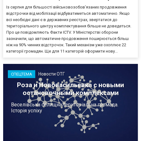
Із серпня для більшості військовозобов’язаних продовження
відстрочки від мобілізації відбуватиметься автоматично. Якщо
всі необхідні дані є в державних реєстрах, звертатися до
територіального центру комплектування більше не доведеться.
Про це повідомляють Факти ICTV. У Міністерстві оборони
зазначили, що автоматичне продовження поширюється більш
ніж на 90% чинних відстрочок. Такий механізм уже охоплює 22
категорії громадян. Ще для 11 категорій оформити нову...
Новости ОТГ
СПЕЦТЕМА
Роза и Нововасильевка с новыми
остановочными комплексами
Веселівська селищна територіальна громада.
Історія успіху