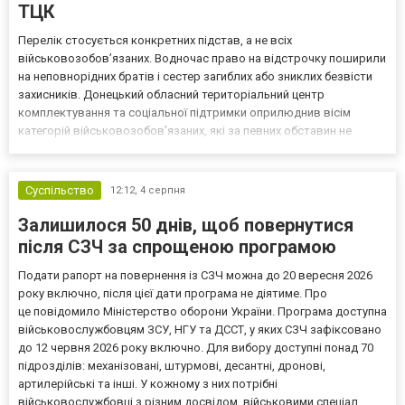
ТЦК
Перелік стосується конкретних підстав, а не всіх
військовозобов’язаних. Водночас право на відстрочку поширили
на неповнорідних братів і сестер загиблих або зниклих безвісти
захисників. Донецький обласний територіальний центр
комплектування та соціальної підтримки оприлюднив вісім
категорій військовозобов’язаних, які за певних обставин не
мають права на відстрочку від мобілізації за раніше доступними
підставами. Серед них — окремі студенти, боржники з аліме...
Суспільство
12:12,
4 серпня
Залишилося 50 днів, щоб повернутися
після СЗЧ за спрощеною програмою
Подати рапорт на повернення із СЗЧ можна до 20 вересня 2026
року включно, після цієї дати програма не діятиме. Про
це повідомило Міністерство оборони України. Програма доступна
військовослужбовцям ЗСУ, НГУ та ДССТ, у яких СЗЧ зафіксовано
до 12 червня 2026 року включно. Для вибору доступні понад 70
підрозділів: механізовані, штурмові, десантні, дронові,
артилерійські та інші. У кожному з них потрібні
військовослужбовці з різним досвідом, військовими спеціал...