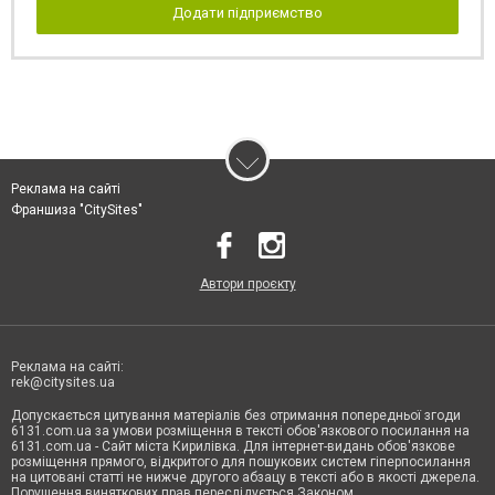
Додати підприємство
Реклама на сайті
Франшиза "CitySites"
Автори проєкту
Реклама на сайті:
rek@citysites.ua
Допускається цитування матеріалів без отримання попередньої згоди
6131.com.ua за умови розміщення в тексті обов'язкового посилання на
6131.com.ua - Сайт міста Кирилівка. Для інтернет-видань обов'язкове
розміщення прямого, відкритого для пошукових систем гіперпосилання
на цитовані статті не нижче другого абзацу в тексті або в якості джерела.
Порушення виняткових прав переслідується Законом.