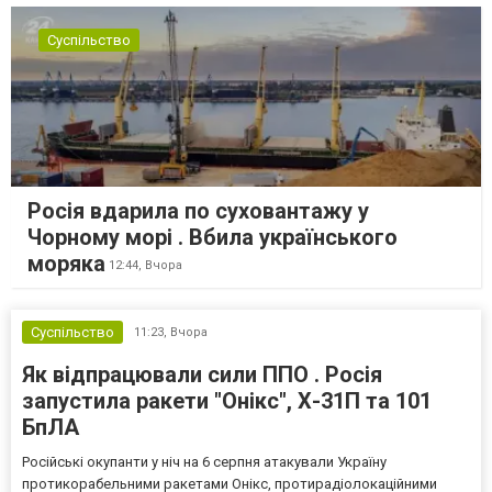
Суспільство
Росія вдарила по суховантажу у
Чорному морі . Вбила українського
моряка
12:44,
Вчора
Суспільство
11:23,
Вчора
Як відпрацювали сили ППО . Росія
запустила ракети "Онікс", Х-31П та 101
БпЛА
Російські окупанти у ніч на 6 серпня атакували Україну
протикорабельними ракетами Онікс, протирадіолокаційними