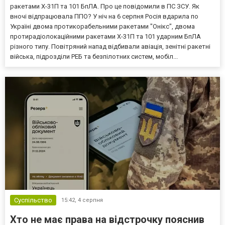
ракетами Х-31П та 101 БпЛА. Про це повідомили в ПС ЗСУ. Як
вночі відпрацювала ППО? У ніч на 6 серпня Росія вдарила по
Україні двома протикорабельними ракетами "Онікс", двома
протирадіолокаційними ракетами Х-31П та 101 ударним БпЛА
різного типу. Повітряний напад відбивали авіація, зенітні ракетні
війська, підрозділи РЕБ та безпілотних систем, мобіл...
Суспільство
15:42,
4 серпня
Хто не має права на відстрочку пояснив