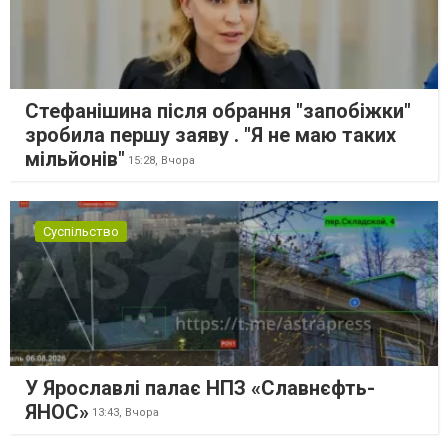
Стефанішина після обрання "запобіжки"
зробила першу заяву . "Я не маю таких
мільйонів"
15:28,
Вчора
Суспільство
У Ярославлі палає НПЗ «Славнєфть-
ЯНОС»
13:43,
Вчора