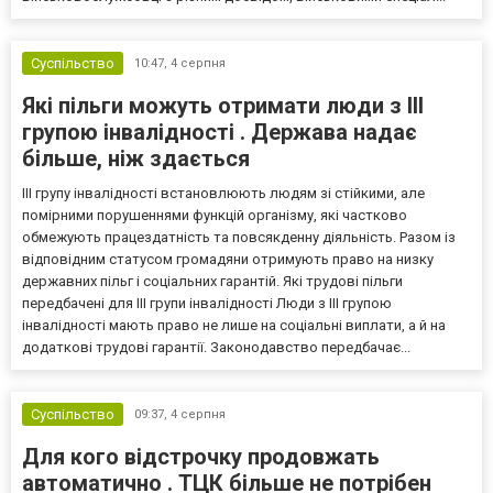
Суспільство
10:47,
4 серпня
Які пільги можуть отримати люди з III
групою інвалідності . Держава надає
більше, ніж здається
III групу інвалідності встановлюють людям зі стійкими, але
помірними порушеннями функцій організму, які частково
обмежують працездатність та повсякденну діяльність. Разом із
відповідним статусом громадяни отримують право на низку
державних пільг і соціальних гарантій. Які трудові пільги
передбачені для III групи інвалідності Люди з III групою
інвалідності мають право не лише на соціальні виплати, а й на
додаткові трудові гарантії. Законодавство передбачає...
Суспільство
09:37,
4 серпня
Для кого відстрочку продовжать
автоматично . ТЦК більше не потрібен