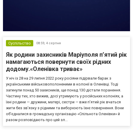
Суспільство
08:59,
4 серпня
Як родини захисників Маріуполя пʼятий рік
намагаються повернути своїх рідних
додому.«Оленівка триває»
У ніч із 28 на 29 липня 2022 року росіяни підірвали барак з
українськими військовополоненими в колонії в Оленівці. Тоді
загинули понад 50 захисників, ще понад 130 дістали поранення.
Частину тих, хто вижив, досі утримують у російських колоніях, а
їхні родини — дружини, матері, сестри — вже п’ятий рік вчаться
жити без зв’язку з рідними та виборюють їхнє повернення. Вони
об’єдналися в громадську організацію «Спільнота Оленівки» й
разом розповідають про цей зл...