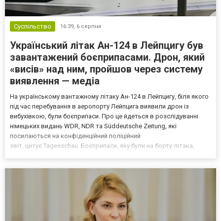
Суспільство
16:39,
6 серпня
Український літак Ан-124 в Лейпцигу був
завантажений боєприпасами. Дрон, який
«висів» над ним, пройшов через систему
виявлення — медіа
На українському вантажному літаку Ан-124 в Лейпцигу, біля якого
під час перебування в аеропорту Лейпцига виявили дрон із
вибухівкою, були боєприпаси. Про це йдеться в розслідуванні
німецьких видань WDR, NDR та Süddeutsche Zeitung, які
посилаються на конфіденційний поліційний
звіт, цитує Tagesschau. Боєприпаси, яку були на борту літака,
незадовго до цього доставили з Франції до Лейпцига, після чого
їх мали транспортувати далі. За даними слідства, 4 серпня о...