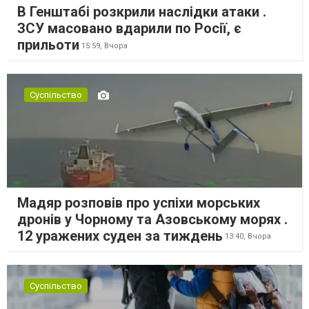
В Генштабі розкрили наслідки атаки .
ЗСУ масовано вдарили по Росії, є
прильоти
15:59,
Вчора
Суспільство
Мадяр розповів про успіхи морських
дронів у Чорному та Азовському морях .
12 уражених суден за тиждень
13:40,
Вчора
Суспільство