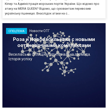
Кіпер та Адміністрація морських портів України. Що відомо про
атаку на MERA QUEEN? Відомо, що суховантаж перевозив
українську пшеницю. Внаслідок атаки на с...
Новости ОТГ
СПЕЦТЕМА
Роза и Нововасильевка с новыми
остановочными комплексами
Веселівська селищна територіальна громада.
Історія успіху