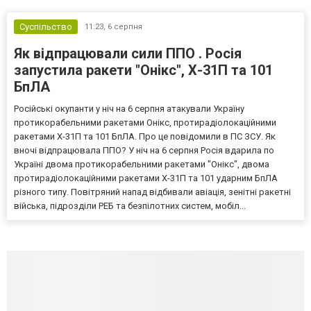
Суспільство
11:23,
6 серпня
Як відпрацювали сили ППО . Росія
запустила ракети "Онікс", Х-31П та 101
БпЛА
Російські окупанти у ніч на 6 серпня атакували Україну
протикорабельними ракетами Онікс, протирадіолокаційними
ракетами Х-31П та 101 БпЛА. Про це повідомили в ПС ЗСУ. Як
вночі відпрацювала ППО? У ніч на 6 серпня Росія вдарила по
Україні двома протикорабельними ракетами "Онікс", двома
протирадіолокаційними ракетами Х-31П та 101 ударним БпЛА
різного типу. Повітряний напад відбивали авіація, зенітні ракетні
війська, підрозділи РЕБ та безпілотних систем, мобіл...