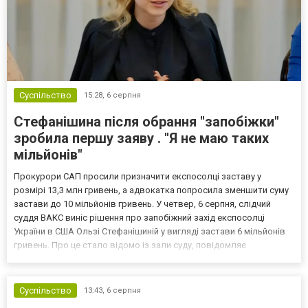
Суспільство
15:28,
6 серпня
Стефанішина після обрання "запобіжки"
зробила першу заяву . "Я не маю таких
мільйонів"
Прокурори САП просили призначити експосолці заставу у
розмірі 13,3 млн гривень, а адвокатка попросила зменшити суму
застави до 10 мільйонів гривень. У четвер, 6 серпня, слідчий
суддя ВАКС виніс рішення про запобіжний захід експосолці
України в США Ользі Стефанішиній у вигляді застави 6 мільйонів
гривень. Про це стало відомо із зали суду, повідомляє
кореспондент ТСН. Прокурори САП просили призначити
експосолці заставу у розмірі 13,3 млн гривень. Своєю черго...
Суспільство
13:43,
6 серпня