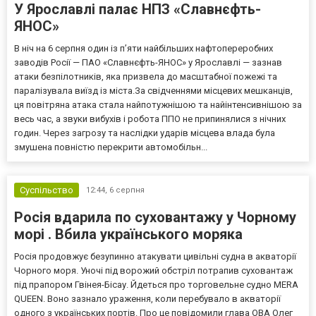
У Ярославлі палає НПЗ «Славнєфть-
ЯНОС»
В ніч на 6 серпня один із п’яти найбільших нафтопереробних
заводів Росії — ПАО «Славнєфть-ЯНОС» у Ярославлі — зазнав
атаки безпілотників, яка призвела до масштабної пожежі та
паралізувала виїзд із міста.За свідченнями місцевих мешканців,
ця повітряна атака стала найпотужнішою та найінтенсивнішою за
весь час, а звуки вибухів і робота ППО не припинялися з нічних
годин. Через загрозу та наслідки ударів місцева влада була
змушена повністю перекрити автомобільн...
Суспільство
12:44,
6 серпня
Росія вдарила по суховантажу у Чорному
морі . Вбила українського моряка
Росія продовжує безупинно атакувати цивільні судна в акваторії
Чорного моря. Уночі під ворожий обстріл потрапив суховантаж
під прапором Гвінея-Бісау. Йдеться про торговельне судно MERA
QUEEN. Воно зазнало ураження, коли перебувало в акваторії
одного з українських портів. Про це повідомили глава ОВА Олег