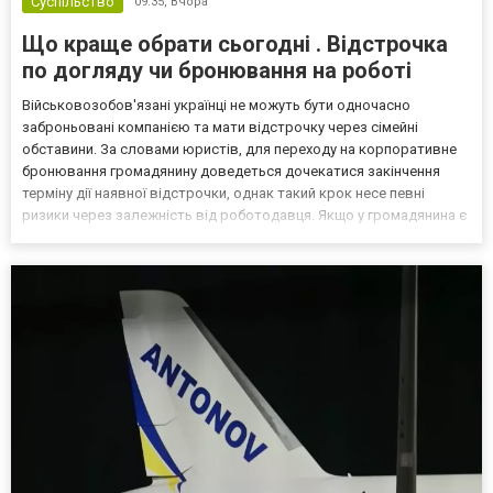
Суспільство
09:35,
Вчора
Що краще обрати сьогодні . Відстрочка
по догляду чи бронювання на роботі
Військовозобов'язані українці не можуть бути одночасно
заброньовані компанією та мати відстрочку через сімейні
обставини. За словами юристів, для переходу на корпоративне
бронювання громадянину доведеться дочекатися закінчення
терміну дії наявної відстрочки, однак такий крок несе певні
ризики через залежність від роботодавця. Якщо у громадянина є
кілька варіантів для тимчасового уникнення мобілізації, юристи
дали поради, які недоліки та переваги має бронюв...