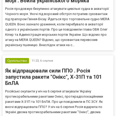
морі . Вбила українського моряка
Росія продовжує безупинно атакувати цивільні судна в акваторії
Чорного моря. Уночі під ворожий обстріл потрапив суховантаж
під прапором Гвінея-Бісау. Йдеться про торговельне судно MERA
QUEEN. Воно зазнало ураження, коли перебувало в акваторії
одного з українських портів. Про це повідомили глава ОВА Олег
Кіпер та Адміністрація морських портів України. Що відомо про
атаку на MERA QUEEN? Відомо, що суховантаж перевозив
українську пшеницю. Внаслідок атаки на с...
Суспільство
11:23,
6 серпня
Як відпрацювали сили ППО . Росія
запустила ракети "Онікс", Х-31П та 101
БпЛА
Російські окупанти у ніч на 6 серпня атакували Україну
протикорабельними ракетами Онікс, протирадіолокаційними
ракетами Х-31П та 101 БпЛА. Про це повідомили в ПС ЗСУ. Як
вночі відпрацювала ППО? У ніч на 6 серпня Росія вдарила по
Україні двома протикорабельними ракетами "Онікс", двома