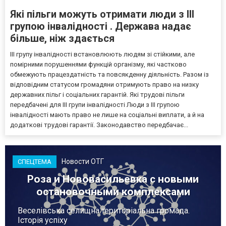
Які пільги можуть отримати люди з III
групою інвалідності . Держава надає
більше, ніж здається
III групу інвалідності встановлюють людям зі стійкими, але
помірними порушеннями функцій організму, які частково
обмежують працездатність та повсякденну діяльність. Разом із
відповідним статусом громадяни отримують право на низку
державних пільг і соціальних гарантій. Які трудові пільги
передбачені для III групи інвалідності Люди з III групою
інвалідності мають право не лише на соціальні виплати, а й на
додаткові трудові гарантії. Законодавство передбачає...
Новости ОТГ
СПЕЦТЕМА
Роза и Нововасильевка с новыми
остановочными комплексами
Веселівська селищна територіальна громада.
Історія успіху