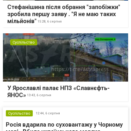
Стефанішина після обрання "запобіжки"
зробила першу заяву . "Я не маю таких
мільйонів"
15:28,
6 серпня
Суспільство
У Ярославлі палає НПЗ «Славнєфть-
ЯНОС»
13:43,
6 серпня
Суспільство
12:44,
6 серпня
Росія вдарила по суховантажу у Чорному