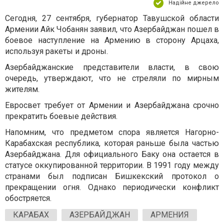
Надійне джерело
Сегодня, 27 сентября, губернатор Тавушской области
Армении Айк Чобанян заявил, что Азербайджан пошел в
боевое наступление на Армению в сторону Арцаха,
используя ракеты и дроны.
Азербайджанские представители власти, в свою
очередь, утверждают, что не стреляли по мирным
жителям.
Евросвет требует от Армении и Азербайджана срочно
прекратить боевые действия.
Напомним, что предметом спора является Нагорно-
Карабахская республика, которая раньше была частью
Азербайджана. Для официального Баку она остается в
статусе оккупированной территории. В 1991 году между
странами был подписан Бишкекский протокол о
прекращении огня. Однако периодически конфликт
обостряется.
КАРАБАХ
АЗЕРБАЙДЖАН
АРМЕНИЯ