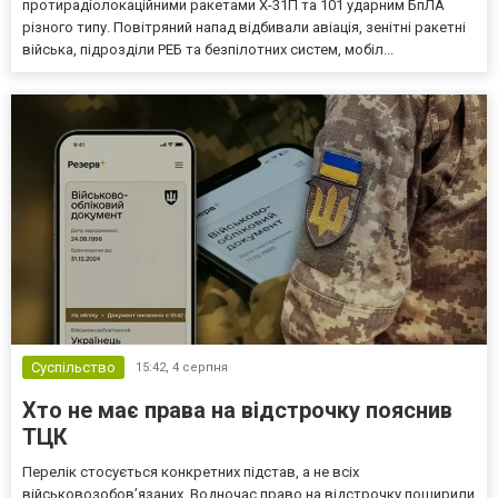
протирадіолокаційними ракетами Х-31П та 101 ударним БпЛА
різного типу. Повітряний напад відбивали авіація, зенітні ракетні
війська, підрозділи РЕБ та безпілотних систем, мобіл...
Суспільство
15:42,
4 серпня
Хто не має права на відстрочку пояснив
ТЦК
Перелік стосується конкретних підстав, а не всіх
військовозобов’язаних. Водночас право на відстрочку поширили