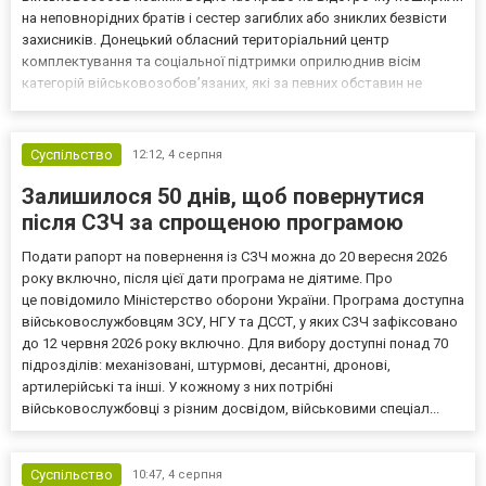
на неповнорідних братів і сестер загиблих або зниклих безвісти
захисників. Донецький обласний територіальний центр
комплектування та соціальної підтримки оприлюднив вісім
категорій військовозобов’язаних, які за певних обставин не
мають права на відстрочку від мобілізації за раніше доступними
підставами. Серед них — окремі студенти, боржники з аліме...
Суспільство
12:12,
4 серпня
Залишилося 50 днів, щоб повернутися
після СЗЧ за спрощеною програмою
Подати рапорт на повернення із СЗЧ можна до 20 вересня 2026
року включно, після цієї дати програма не діятиме. Про
це повідомило Міністерство оборони України. Програма доступна
військовослужбовцям ЗСУ, НГУ та ДССТ, у яких СЗЧ зафіксовано
до 12 червня 2026 року включно. Для вибору доступні понад 70
підрозділів: механізовані, штурмові, десантні, дронові,
артилерійські та інші. У кожному з них потрібні
військовослужбовці з різним досвідом, військовими спеціал...
Суспільство
10:47,
4 серпня