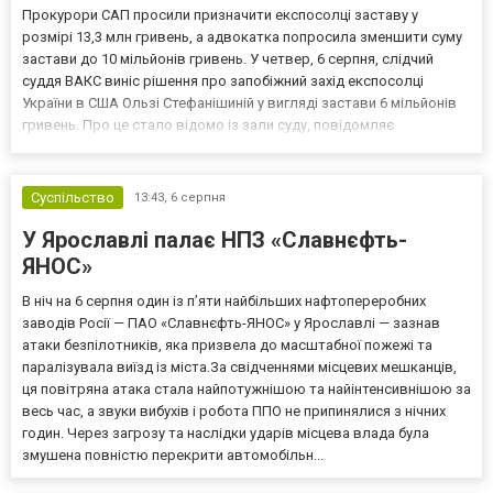
Прокурори САП просили призначити експосолці заставу у
розмірі 13,3 млн гривень, а адвокатка попросила зменшити суму
застави до 10 мільйонів гривень. У четвер, 6 серпня, слідчий
суддя ВАКС виніс рішення про запобіжний захід експосолці
України в США Ользі Стефанішиній у вигляді застави 6 мільйонів
гривень. Про це стало відомо із зали суду, повідомляє
кореспондент ТСН. Прокурори САП просили призначити
експосолці заставу у розмірі 13,3 млн гривень. Своєю черго...
Суспільство
13:43,
6 серпня
У Ярославлі палає НПЗ «Славнєфть-
ЯНОС»
В ніч на 6 серпня один із п’яти найбільших нафтопереробних
заводів Росії — ПАО «Славнєфть-ЯНОС» у Ярославлі — зазнав
атаки безпілотників, яка призвела до масштабної пожежі та
паралізувала виїзд із міста.За свідченнями місцевих мешканців,
ця повітряна атака стала найпотужнішою та найінтенсивнішою за
весь час, а звуки вибухів і робота ППО не припинялися з нічних
годин. Через загрозу та наслідки ударів місцева влада була
змушена повністю перекрити автомобільн...