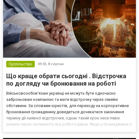
Суспільство
09:35,
8 серпня
Що краще обрати сьогодні . Відстрочка
по догляду чи бронювання на роботі
Військовозобов'язані українці не можуть бути одночасно
заброньовані компанією та мати відстрочку через сімейні
обставини. За словами юристів, для переходу на корпоративне
бронювання громадянину доведеться дочекатися закінчення
терміну дії наявної відстрочки, однак такий крок несе певні
ризики через залежність від роботодавця. Якщо у громадянина є
кілька варіантів для тимчасового уникнення мобілізації, юристи
дали поради, які недоліки та переваги має бронюв...