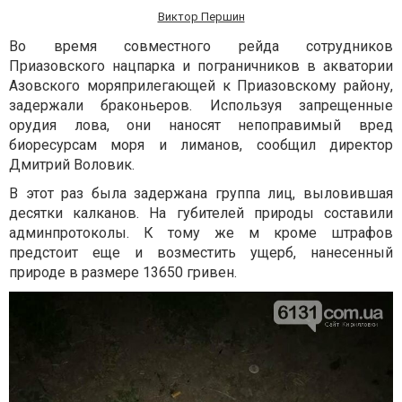
Виктор Першин
Во время совместного рейда сотрудников
Приазовского нацпарка и пограничников в акватории
Азовского моряприлегающей к Приазовскому району,
задержали браконьеров. Используя запрещенные
орудия лова, они наносят непоправимый вред
биоресурсам моря и лиманов, сообщил директор
Дмитрий Воловик.
В этот раз была задержана группа лиц, выловившая
десятки калканов. На губителей природы составили
админпротоколы. К тому же м кроме штрафов
предстоит еще и возместить ущерб, нанесенный
природе в размере 13650 гривен.