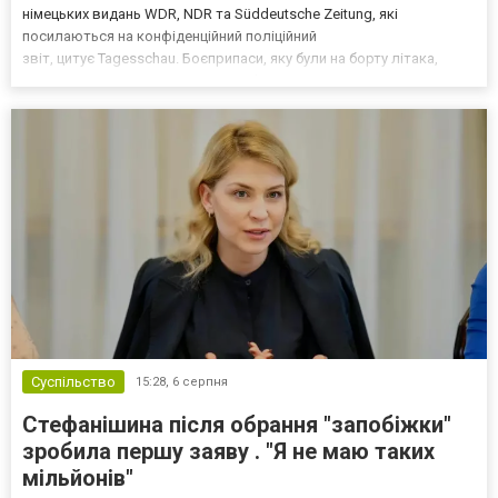
німецьких видань WDR, NDR та Süddeutsche Zeitung, які
посилаються на конфіденційний поліційний
звіт, цитує Tagesschau. Боєприпаси, яку були на борту літака,
незадовго до цього доставили з Франції до Лейпцига, після чого
їх мали транспортувати далі. За даними слідства, 4 серпня о...
Суспільство
15:28,
6 серпня
Стефанішина після обрання "запобіжки"
зробила першу заяву . "Я не маю таких
мільйонів"