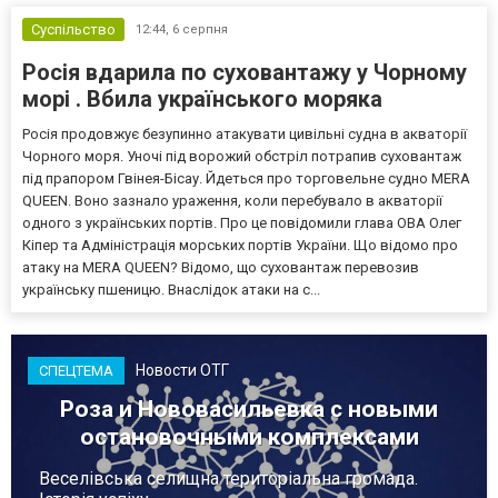
Суспільство
12:44,
6 серпня
Росія вдарила по суховантажу у Чорному
морі . Вбила українського моряка
Росія продовжує безупинно атакувати цивільні судна в акваторії
Чорного моря. Уночі під ворожий обстріл потрапив суховантаж
під прапором Гвінея-Бісау. Йдеться про торговельне судно MERA
QUEEN. Воно зазнало ураження, коли перебувало в акваторії
одного з українських портів. Про це повідомили глава ОВА Олег
Кіпер та Адміністрація морських портів України. Що відомо про
атаку на MERA QUEEN? Відомо, що суховантаж перевозив
українську пшеницю. Внаслідок атаки на с...
Новости ОТГ
СПЕЦТЕМА
Роза и Нововасильевка с новыми
остановочными комплексами
Веселівська селищна територіальна громада.