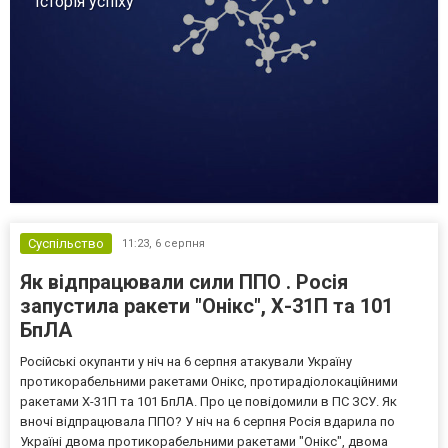
Історія успіху
Суспільство
11:23,
6 серпня
Як відпрацювали сили ППО . Росія
запустила ракети "Онікс", Х-31П та 101
БпЛА
Російські окупанти у ніч на 6 серпня атакували Україну
протикорабельними ракетами Онікс, протирадіолокаційними
ракетами Х-31П та 101 БпЛА. Про це повідомили в ПС ЗСУ. Як
вночі відпрацювала ППО? У ніч на 6 серпня Росія вдарила по
Україні двома протикорабельними ракетами "Онікс", двома