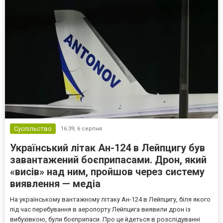
Суспільство
16:39,
6 серпня
Український літак Ан-124 в Лейпцигу був
завантажений боєприпасами. Дрон, який
«висів» над ним, пройшов через систему
виявлення — медіа
На українському вантажному літаку Ан-124 в Лейпцигу, біля якого
під час перебування в аеропорту Лейпцига виявили дрон із
вибухівкою, були боєприпаси. Про це йдеться в розслідуванні