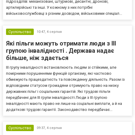
підрозділів: механізовані, штурмові, десантні, дронові,
артилерійські та інші. У кожному з них потрібні
військовослужбовці з різним досвідом, військовими спеціал...
Суспільство
10:47,
4 серпня
Які пільги можуть отримати люди з III
групою інвалідності . Держава надає
більше, ніж здається
III групу інвалідності встановлюють людям зі стійкими, але
помірними порушеннями функцій організму, які частково
обмежують працездатність та повсякденну діяльність. Разом із
відповідним статусом громадяни отримують право на низку
державних пільг і соціальних гарантій. Які трудові пільги
передбачені для III групи інвалідності Люди з III групою
інвалідності мають право не лише на соціальні виплати, а й на
додаткові трудові гарантії. Законодавство передбачає...
Суспільство
09:37,
4 серпня