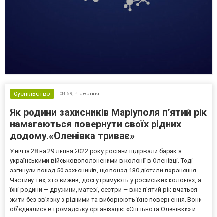
Суспільство
08:59,
4 серпня
Як родини захисників Маріуполя пʼятий рік
намагаються повернути своїх рідних
додому.«Оленівка триває»
У ніч із 28 на 29 липня 2022 року росіяни підірвали барак з
українськими військовополоненими в колонії в Оленівці. Тоді
загинули понад 50 захисників, ще понад 130 дістали поранення.
Частину тих, хто вижив, досі утримують у російських колоніях, а
їхні родини — дружини, матері, сестри — вже п’ятий рік вчаться
жити без зв’язку з рідними та виборюють їхнє повернення. Вони
об’єдналися в громадську організацію «Спільнота Оленівки» й