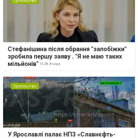
Суспільство
Стефанішина після обрання "запобіжки"
зробила першу заяву . "Я не маю таких
мільйонів"
15:28,
Вчора
Суспільство
У Ярославлі палає НПЗ «Славнєфть-