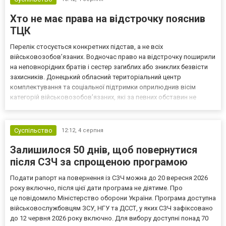
Хто не має права на відстрочку пояснив
ТЦК
Перелік стосується конкретних підстав, а не всіх
військовозобов’язаних. Водночас право на відстрочку поширили
на неповнорідних братів і сестер загиблих або зниклих безвісти
захисників. Донецький обласний територіальний центр
комплектування та соціальної підтримки оприлюднив вісім
категорій військовозобов’язаних, які за певних обставин не
мають права на відстрочку від мобілізації за раніше доступними
підставами. Серед них — окремі студенти, боржники з аліме...
Суспільство
12:12,
4 серпня
Залишилося 50 днів, щоб повернутися
після СЗЧ за спрощеною програмою
Подати рапорт на повернення із СЗЧ можна до 20 вересня 2026
року включно, після цієї дати програма не діятиме. Про
це повідомило Міністерство оборони України. Програма доступна
військовослужбовцям ЗСУ, НГУ та ДССТ, у яких СЗЧ зафіксовано
до 12 червня 2026 року включно. Для вибору доступні понад 70