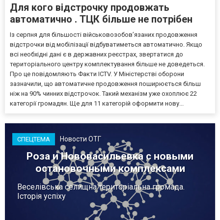
Для кого відстрочку продовжать
автоматично . ТЦК більше не потрібен
Із серпня для більшості військовозобов’язаних продовження
відстрочки від мобілізації відбуватиметься автоматично. Якщо
всі необхідні дані є в державних реєстрах, звертатися до
територіального центру комплектування більше не доведеться.
Про це повідомляють Факти ICTV. У Міністерстві оборони
зазначили, що автоматичне продовження поширюється більш
ніж на 90% чинних відстрочок. Такий механізм уже охоплює 22
категорії громадян. Ще для 11 категорій оформити нову...
Новости ОТГ
СПЕЦТЕМА
Роза и Нововасильевка с новыми
остановочными комплексами
Веселівська селищна територіальна громада.
Історія успіху