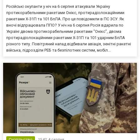
Російські окупанти у ніч на 6 серпня атакували Україну
протикорабельними ракетами Онікс, протирадіолокаційними
ракетами Х-31П та 101 БпЛА. Про це повідомили в ПС ЗСУ. Як
вночі відпрацювала ППО? У ніч на 6 серпня Росія вдарила по
Україні двома протикорабельними ракетами "Онікс", двома
протирадіолокаційними ракетами Х-31П та 101 ударним БпЛА
різного типу. Повітряний напад відбивали авіація, зенітні ракетні
війська, підрозділи РЕБ та безпілотних систем, мобіл...
Суспільство
15:42,
4 серпня