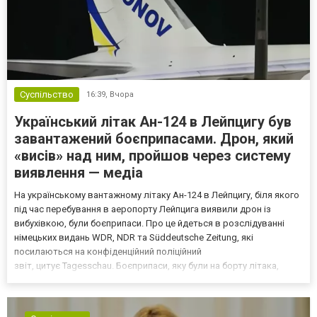
Суспільство
16:39,
Вчора
Український літак Ан-124 в Лейпцигу був
завантажений боєприпасами. Дрон, який
«висів» над ним, пройшов через систему
виявлення — медіа
На українському вантажному літаку Ан-124 в Лейпцигу, біля якого
під час перебування в аеропорту Лейпцига виявили дрон із
вибухівкою, були боєприпаси. Про це йдеться в розслідуванні
німецьких видань WDR, NDR та Süddeutsche Zeitung, які
посилаються на конфіденційний поліційний
звіт, цитує Tagesschau. Боєприпаси, яку були на борту літака,
незадовго до цього доставили з Франції до Лейпцига, після чого
їх мали транспортувати далі. За даними слідства, 4 серпня о...