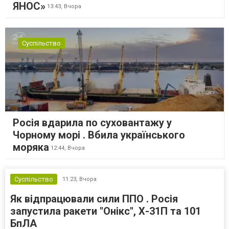
ЯНОС»
13:43,
Вчора
Суспільство
Росія вдарила по суховантажу у
Чорному морі . Вбила українського
моряка
12:44,
Вчора
Суспільство
11:23,
Вчора
Як відпрацювали сили ППО . Росія
запустила ракети "Онікс", Х-31П та 101
БпЛА