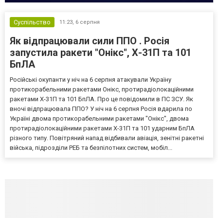
Суспільство
11:23,
6 серпня
Як відпрацювали сили ППО . Росія
запустила ракети "Онікс", Х-31П та 101
БпЛА
Російські окупанти у ніч на 6 серпня атакували Україну
протикорабельними ракетами Онікс, протирадіолокаційними
ракетами Х-31П та 101 БпЛА. Про це повідомили в ПС ЗСУ. Як
вночі відпрацювала ППО? У ніч на 6 серпня Росія вдарила по
Україні двома протикорабельними ракетами "Онікс", двома
протирадіолокаційними ракетами Х-31П та 101 ударним БпЛА
різного типу. Повітряний напад відбивали авіація, зенітні ракетні
війська, підрозділи РЕБ та безпілотних систем, мобіл...