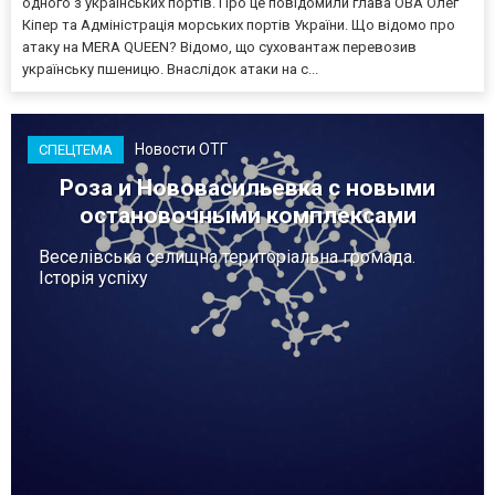
одного з українських портів. Про це повідомили глава ОВА Олег
Кіпер та Адміністрація морських портів України. Що відомо про
атаку на MERA QUEEN? Відомо, що суховантаж перевозив
українську пшеницю. Внаслідок атаки на с...
Новости ОТГ
СПЕЦТЕМА
Роза и Нововасильевка с новыми
остановочными комплексами
Веселівська селищна територіальна громада.
Історія успіху