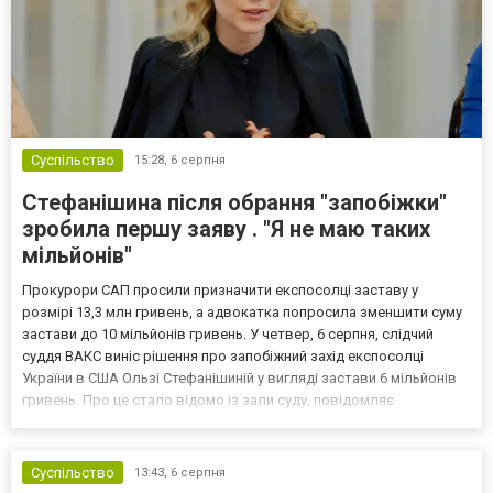
Суспільство
15:28,
6 серпня
Стефанішина після обрання "запобіжки"
зробила першу заяву . "Я не маю таких
мільйонів"
Прокурори САП просили призначити експосолці заставу у
розмірі 13,3 млн гривень, а адвокатка попросила зменшити суму
застави до 10 мільйонів гривень. У четвер, 6 серпня, слідчий
суддя ВАКС виніс рішення про запобіжний захід експосолці
України в США Ользі Стефанішиній у вигляді застави 6 мільйонів
гривень. Про це стало відомо із зали суду, повідомляє
кореспондент ТСН. Прокурори САП просили призначити
експосолці заставу у розмірі 13,3 млн гривень. Своєю черго...
Суспільство
13:43,
6 серпня