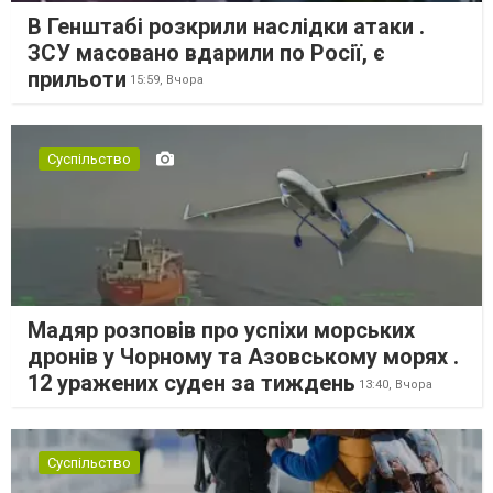
В Генштабі розкрили наслідки атаки .
ЗСУ масовано вдарили по Росії, є
прильоти
15:59,
Вчора
Суспільство
Мадяр розповів про успіхи морських
дронів у Чорному та Азовському морях .
12 уражених суден за тиждень
13:40,
Вчора
Суспільство