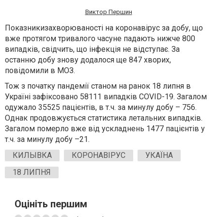
Виктор Першин
Показникизахворюваності на коронавірус за добу, що
вже протягом тривалого часуне падають нижче 800
випадків, свідчить, що інфекція не відступає. За
останню добу знову додалося ще 847 хворих,
повідомили в МОЗ.
Тож з початку пандемії станом на ранок 18 липня в
Україні зафіксовано 58111 випадків
COVID-19
. Загалом
одужало 35525 пацієнтів, в т.ч. за минулу добу – 756.
Однак продовжується статистика летальних випадків.
Загалом померло вже від ускладнень 1477 пацієнтів у
т.ч. за минулу добу –21.
КИЛЫВКА
КОРОНАВІРУС
УКАЇНА
18 ЛИПНЯ
Оцініть першим