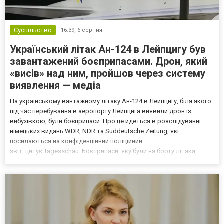
Суспільство
16:39,
6 серпня
Український літак Ан-124 в Лейпцигу був
завантажений боєприпасами. Дрон, який
«висів» над ним, пройшов через систему
виявлення — медіа
На українському вантажному літаку Ан-124 в Лейпцигу, біля якого
під час перебування в аеропорту Лейпцига виявили дрон із
вибухівкою, були боєприпаси. Про це йдеться в розслідуванні
німецьких видань WDR, NDR та Süddeutsche Zeitung, які
посилаються на конфіденційний поліційний
звіт, цитує Tagesschau. Боєприпаси, яку були на борту літака,
незадовго до цього доставили з Франції до Лейпцига, після чого
їх мали транспортувати далі. За даними слідства, 4 серпня о...