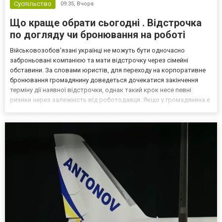
Суспільство
09:35,
Вчора
Що краще обрати сьогодні . Відстрочка
по догляду чи бронювання на роботі
Військовозобов'язані українці не можуть бути одночасно
заброньовані компанією та мати відстрочку через сімейні
обставини. За словами юристів, для переходу на корпоративне
бронювання громадянину доведеться дочекатися закінчення
терміну дії наявної відстрочки, однак такий крок несе певні
ризики через залежність від роботодавця. Якщо у громадянина є
кілька варіантів для тимчасового уникнення мобілізації, юристи
дали поради, які недоліки та переваги має бронюв...