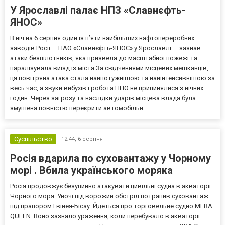
У Ярославлі палає НПЗ «Славнєфть-
ЯНОС»
В ніч на 6 серпня один із п’яти найбільших нафтопереробних
заводів Росії — ПАО «Славнєфть-ЯНОС» у Ярославлі — зазнав
атаки безпілотників, яка призвела до масштабної пожежі та
паралізувала виїзд із міста.За свідченнями місцевих мешканців,
ця повітряна атака стала найпотужнішою та найінтенсивнішою за
весь час, а звуки вибухів і робота ППО не припинялися з нічних
годин. Через загрозу та наслідки ударів місцева влада була
змушена повністю перекрити автомобільн...
Суспільство
12:44,
6 серпня
Росія вдарила по суховантажу у Чорному
морі . Вбила українського моряка
Росія продовжує безупинно атакувати цивільні судна в акваторії
Чорного моря. Уночі під ворожий обстріл потрапив суховантаж
під прапором Гвінея-Бісау. Йдеться про торговельне судно MERA
QUEEN. Воно зазнало ураження, коли перебувало в акваторії