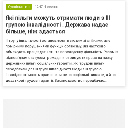
Суспільство
10:47,
4 серпня
Які пільги можуть отримати люди з III
групою інвалідності . Держава надає
більше, ніж здається
III групу інвалідності встановлюють людям зі стійкими, але
помірними порушеннями функцій організму, які частково
обмежують працездатність та повсякденну діяльність. Разом із
відповідним статусом громадяни отримують право на низку
державних пільг і соціальних гарантій. Які трудові пільги
передбачені для III групи інвалідності Люди з III групою
інвалідності мають право не лише на соціальні виплати, а й на
додаткові трудові гарантії. Законодавство передбачає...