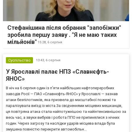
Стефанішина після обрання "запобіжки"
зробила першу заяву . "Я не маю таких
мільйонів"
15:28,
6 серпня
Суспільство
13:43,
6 серпня
У Ярославлі палає НПЗ «Славнєфть-
ЯНОС»
В ніч на 6 серпня один із п’яти найбільших нафтопереробних
заводів Росії — ПАО «Славнєфть-ЯНОС» у Ярославлі — зазнав
атаки безпілотників, яка призвела до масштабної пожежі та
паралізувала виїзд із міста.За свідченнями місцевих мешканців,
ця повітряна атака стала найпотужнішою та найінтенсивнішою за
весь час, а звуки вибухів і робота ППО не припинялися з нічних
годин. Через загрозу та наслідки ударів місцева влада була
змушена повністю перекрити автомобільн...