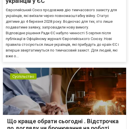
українців у ЄС
Європейський Союз продовжив дію тимчасового захисту для
українців, які виїхали через повномасштабну війну. Статус
діятиме до 4 березня 2028 року. Водночас для тих, хто лише
подаватиме заявку, запровадили нову вимогу.
Відповідне рішення Ради ЄС набуло чинності 5 серпня після
публікації в Офіційному журналі Європейського Союзу. Нові
правила стосуються лише українців, які прибудуть до країн ЄС і
вперше звертатимуться по тимчасовий захист. Для людей, які
вже о...
Суспільство
Що краще обрати сьогодні . Відстрочка
по догляду чи бронювання на роботі