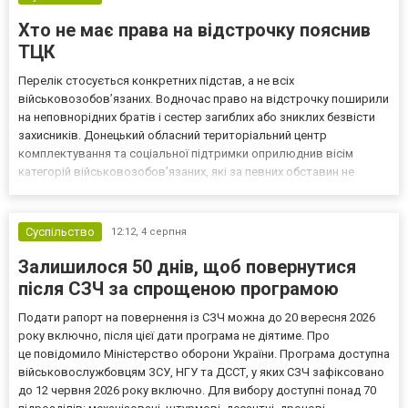
Хто не має права на відстрочку пояснив
ТЦК
Перелік стосується конкретних підстав, а не всіх
військовозобов’язаних. Водночас право на відстрочку поширили
на неповнорідних братів і сестер загиблих або зниклих безвісти
захисників. Донецький обласний територіальний центр
комплектування та соціальної підтримки оприлюднив вісім
категорій військовозобов’язаних, які за певних обставин не
мають права на відстрочку від мобілізації за раніше доступними
підставами. Серед них — окремі студенти, боржники з аліме...
Суспільство
12:12,
4 серпня
Залишилося 50 днів, щоб повернутися
після СЗЧ за спрощеною програмою
Подати рапорт на повернення із СЗЧ можна до 20 вересня 2026
року включно, після цієї дати програма не діятиме. Про
це повідомило Міністерство оборони України. Програма доступна
військовослужбовцям ЗСУ, НГУ та ДССТ, у яких СЗЧ зафіксовано
до 12 червня 2026 року включно. Для вибору доступні понад 70