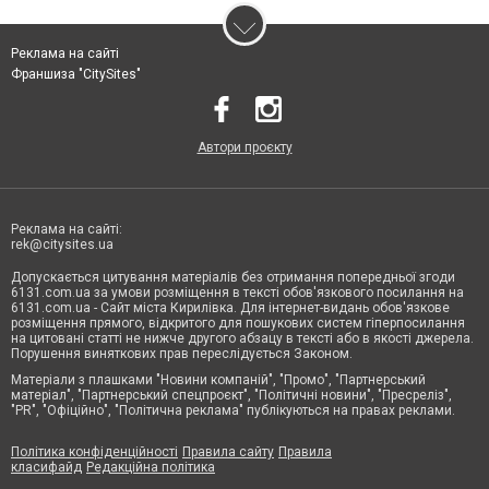
Реклама на сайті
Франшиза "CitySites"
Автори проєкту
Реклама на сайті:
rek@citysites.ua
Допускається цитування матеріалів без отримання попередньої згоди
6131.com.ua за умови розміщення в тексті обов'язкового посилання на
6131.com.ua - Сайт міста Кирилівка. Для інтернет-видань обов'язкове
розміщення прямого, відкритого для пошукових систем гіперпосилання
на цитовані статті не нижче другого абзацу в тексті або в якості джерела.
Порушення виняткових прав переслідується Законом.
Матеріали з плашками "Новини компаній", "Промо", "Партнерський
матеріал", "Партнерський спецпроєкт", "Політичні новини", "Пресреліз",
"PR", "Офіційно", "Політична реклама" публікуються на правах реклами.
Політика конфіденційності
Правила сайту
Правила
класифайд
Редакційна політика