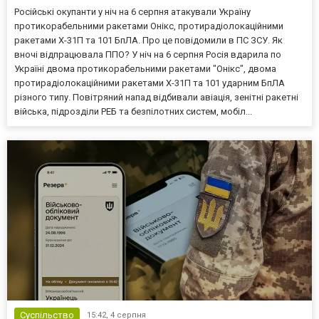
Російські окупанти у ніч на 6 серпня атакували Україну
протикорабельними ракетами Онікс, протирадіолокаційними
ракетами Х-31П та 101 БпЛА. Про це повідомили в ПС ЗСУ. Як
вночі відпрацювала ППО? У ніч на 6 серпня Росія вдарила по
Україні двома протикорабельними ракетами "Онікс", двома
протирадіолокаційними ракетами Х-31П та 101 ударним БпЛА
різного типу. Повітряний напад відбивали авіація, зенітні ракетні
війська, підрозділи РЕБ та безпілотних систем, мобіл...
Суспільство
15:42,
4 серпня