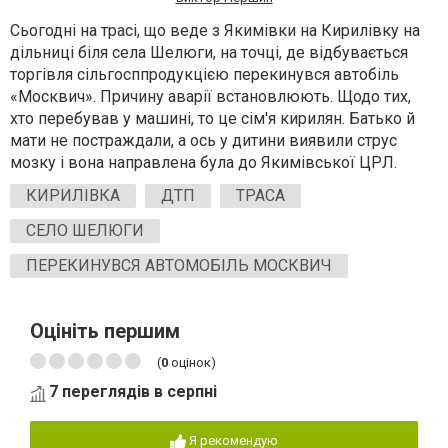
Сьогодні на трасі, що веде з Якимівки на Кирилівку на
дільниці біля села Шелюги, на точці, де відбувається
торгівля сільгосппродукцією перекинувся автобіль
«Москвич». Причину аварії встановлюють. Щодо тих,
хто перебував у машині, то це сім'я кирилян. Батько й
мати не постраждали, а ось у дитини виявили струс
мозку і вона направлена була до Якимівської ЦРЛ.
КИРИЛІВКА
ДТП
ТРАСА
СЕЛО ШЕЛЮГИ
ПЕРЕКИНУВСЯ АВТОМОБІЛЬ МОСКВИЧ
Оцініть першим
(
0
оцінок)
7 переглядів в серпні
Я рекомендую