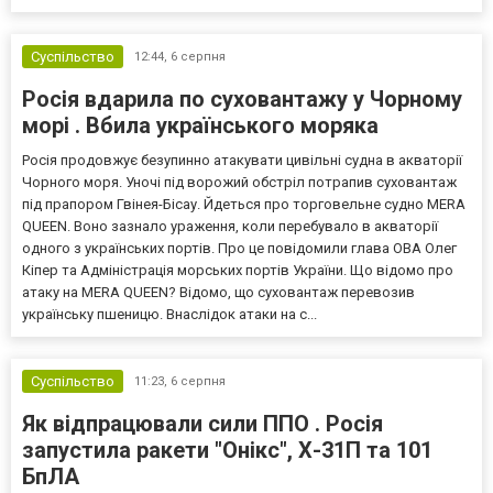
Суспільство
12:44,
6 серпня
Росія вдарила по суховантажу у Чорному
морі . Вбила українського моряка
Росія продовжує безупинно атакувати цивільні судна в акваторії
Чорного моря. Уночі під ворожий обстріл потрапив суховантаж
під прапором Гвінея-Бісау. Йдеться про торговельне судно MERA
QUEEN. Воно зазнало ураження, коли перебувало в акваторії
одного з українських портів. Про це повідомили глава ОВА Олег
Кіпер та Адміністрація морських портів України. Що відомо про
атаку на MERA QUEEN? Відомо, що суховантаж перевозив
українську пшеницю. Внаслідок атаки на с...
Суспільство
11:23,
6 серпня
Як відпрацювали сили ППО . Росія
запустила ракети "Онікс", Х-31П та 101
БпЛА