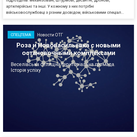
підрозділів: механізовані, штурмові, десантні, дронові,
артилерійські та інші. У кожному з них потрібні
військовослужбовці з різним досвідом, військовими спеціал...
Новости ОТГ
СПЕЦТЕМА
Роза и Нововасильевка с новыми
остановочными комплексами
Веселівська селищна територіальна громада.
Історія успіху