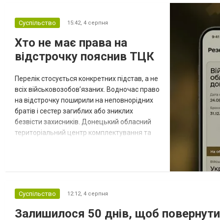
Суспільство
15:42,
4 серпня
Хто не має права на
відстрочку пояснив ТЦК
Перелік стосується конкретних підстав, а не
всіх військовозобов’язаних. Водночас право
на відстрочку поширили на неповнорідних
братів і сестер загиблих або зниклих
безвісти захисників. Донецький обласний
територіальний центр комплектування та
соціальної підтримки оприлюднив вісім
категорій військовозобов’язаних, які за
певних обставин не мають права на
відстрочку від мобілізації за раніше
доступними підставами. Серед них — окремі
Суспільство
12:12,
4 серпня
студенти, боржники з аліме...
Залишилося 50 днів, щоб повернут