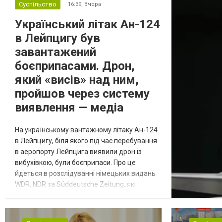
Суспільство
16:39,
Вчора
Український літак Ан-124
в Лейпцигу був
завантажений
боєприпасами. Дрон,
який «висів» над ним,
пройшов через систему
виявлення — медіа
На українському вантажному літаку Ан-124
в Лейпцигу, біля якого під час перебування
в аеропорту Лейпцига виявили дрон із
вибухівкою, були боєприпаси. Про це
йдеться в розслідуванні німецьких видань
WDR, NDR та Süddeutsche Zeitung, які
посилаються на конфіденційний поліційний
звіт, цитує Tagesschau. Боєприпаси, яку
були на борту літака, незадовго до цього