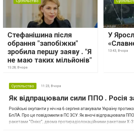
Суспільство
Суспільс
доставили з Франції до Лейпцига, після
чого їх мали транспортувати далі. За
даними слідства, 4 серпня о...
Стефанішина після
У Ярос
обрання "запобіжки"
«Славн
зробила першу заяву . "Я
13:43,
Вчора
не маю таких мільйонів"
15:28,
Вчора
Суспільство
11:23,
Вчора
Як відпрацювали сили ППО . Росія з
Російські окупанти у ніч на 6 серпня атакували Україну прот
БпЛА. Про це повідомили в ПС ЗСУ. Як вночі відпрацювала ППО
ракетами "Онікс", двома протирадіолокаційними ракетами Х-31
зенітні ракетні війська, підрозділи РЕБ та безпілотних систем, мо