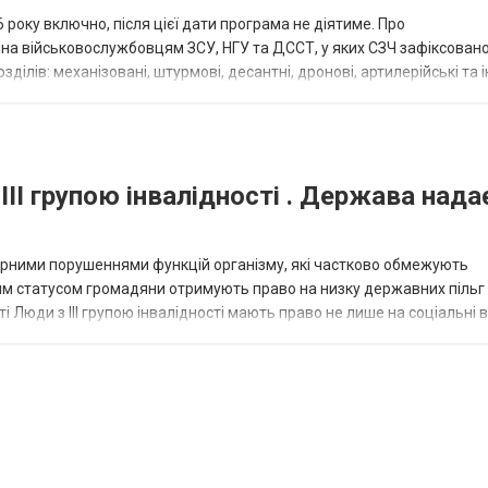
року включно, після цієї дати програма не діятиме. Про
пна військовослужбовцям ЗСУ, НГУ та ДССТ, у яких СЗЧ зафіксовано
ілів: механізовані, штурмові, десантні, дронові, артилерійські та і
військовими спеціал...
III групою інвалідності . Держава нада
омірними порушеннями функцій організму, які частково обмежують
ним статусом громадяни отримують право на низку державних пільг 
сті Люди з III групою інвалідності мають право не лише на соціальні 