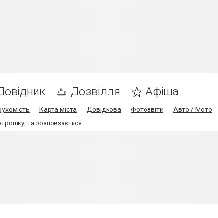
Довідник
Дозвілля
Афіша
рухомість
Карта міста
Довідкова
Фотозвіти
Авто / Мото
отрошку, та розповзається