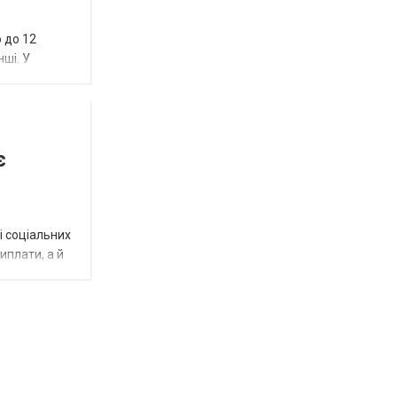
 до 12
нші. У
є
і соціальних
виплати, а й