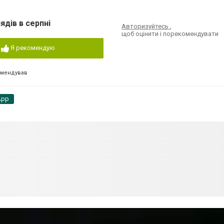
ядів в серпні
Авторизуйтесь
,
щоб оцінити і порекомендувати
Я рекомендую
омендував
App