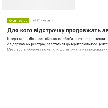
Суспільство
09:37,
4 серпня
Для кого відстрочку продовжать ав
Із серпня для більшості військовозобов’язаних продовження ві
є в державних реєстрах, звертатися до територіального центр
Міністерстві оборони зазначили, що автоматичне продовження
охоплює 22 категорії громадян. Ще для 11 категорій оформити н