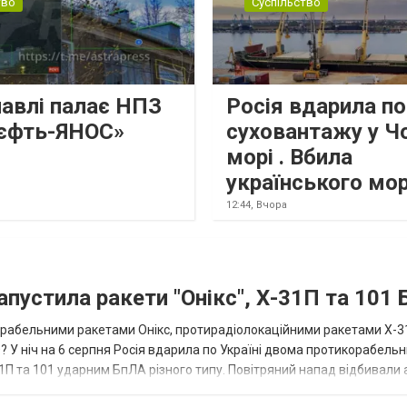
тво
Суспільство
лавлі палає НПЗ
Росія вдарила по
єфть-ЯНОС»
суховантажу у Ч
морі . Вбила
українського мо
12:44,
Вчора
апустила ракети "Онікс", Х-31П та 101
икорабельними ракетами Онікс, протирадіолокаційними ракетами Х-3
? У ніч на 6 серпня Росія вдарила по Україні двома протикорабель
П та 101 ударним БпЛА різного типу. Повітряний напад відбивали а
біл...