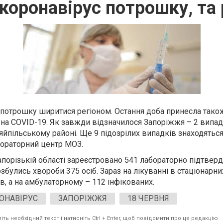
коронавірус потрошку, та
потрошку ширитися регіоном. Остання доба принесла тако
 на
COVID-19
. Як завжди відзначилося Запоріжжя – 2 випад
яйпільському районі. Ще 9 підозрілих випадків знаходяться
ораторний центр МОЗ.
апорізькій області зареєстровано 541 лабораторно підтве
озбулись хвороби 375 осіб. Зараз на лікуванні в стаціонарн
в, а на амбулаторному – 112 інфікованих.
ОНАВІРУС
ЗАПОРІЖЖЯ
18 ЧЕРВНЯ
ть необхідний текст і натисніть Ctrl + Enter, щоб повідомити про це редакцію