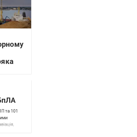
орному
ряка
 БпЛА
1П та 101
ними
віація,