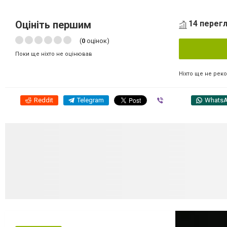
Оцініть першим
14 перегл
(
0
оцінок)
Поки ще ніхто не оцінював
Ніхто ще не рек
Reddit
Telegram
Viber
Whats