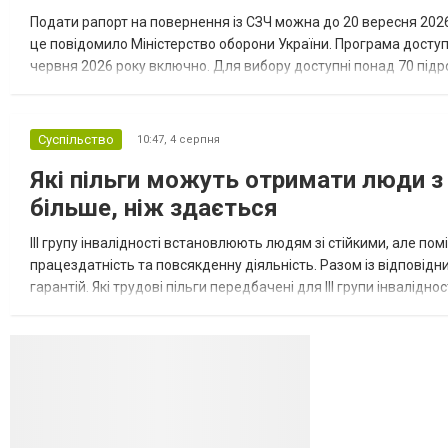
Подати рапорт на повернення із СЗЧ можна до 20 вересня 2026 
це повідомило Міністерство оборони України. Програма досту
червня 2026 року включно. Для вибору доступні понад 70 підрозд
кожному з них потрібні військовослужбовці з різним досвідом, 
Суспільство
10:47,
4 серпня
Які пільги можуть отримати люди з 
більше, ніж здається
III групу інвалідності встановлюють людям зі стійкими, але п
працездатність та повсякденну діяльність. Разом із відповід
гарантій. Які трудові пільги передбачені для III групи інвалідно
на додаткові трудові гарантії. Законодавство передбачає...