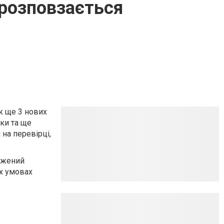
 розповзається
ж ще 3 нових
ки та ще
 на перевірці,
рджений
их умовах