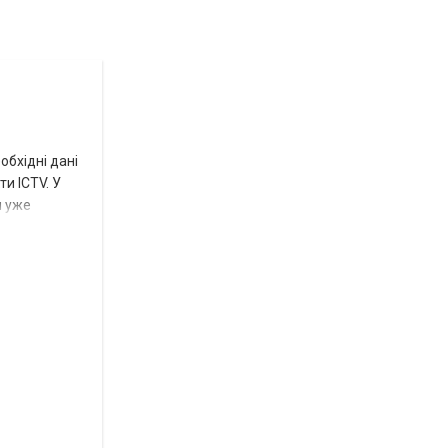
Новости
СПЕЦТЕМА
ОТГ
Роза
и
обхідні дані
Нововасильевка
и ICTV. У
м уже
с
новыми
остановочными
комплексами
Веселівська
селищна
територіальна
громада.