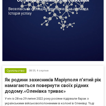
Веселівська селищна територіальна громада.
Історія успіху
Суспільство
08:59,
4 серпня
Як родини захисників Маріуполя пʼятий рік
намагаються повернути своїх рідних
додому.«Оленівка триває»
У ніч із 28 на 29 липня 2022 року росіяни підірвали барак з
українськими військовополоненими в колонії в Оленівці. Тоді