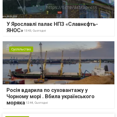
У Ярославлі палає НПЗ «Славнєфть-
ЯНОС»
13:43,
Сьогодні
Суспільство
Росія вдарила по суховантажу у
Чорному морі . Вбила українського
моряка
12:44,
Сьогодні