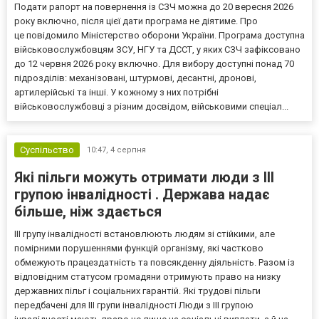
Подати рапорт на повернення із СЗЧ можна до 20 вересня 2026
року включно, після цієї дати програма не діятиме. Про
це повідомило Міністерство оборони України. Програма доступна
військовослужбовцям ЗСУ, НГУ та ДССТ, у яких СЗЧ зафіксовано
до 12 червня 2026 року включно. Для вибору доступні понад 70
підрозділів: механізовані, штурмові, десантні, дронові,
артилерійські та інші. У кожному з них потрібні
військовослужбовці з різним досвідом, військовими спеціал...
Суспільство
10:47,
4 серпня
Які пільги можуть отримати люди з III
групою інвалідності . Держава надає
більше, ніж здається
III групу інвалідності встановлюють людям зі стійкими, але
помірними порушеннями функцій організму, які частково
обмежують працездатність та повсякденну діяльність. Разом із
відповідним статусом громадяни отримують право на низку
державних пільг і соціальних гарантій. Які трудові пільги
передбачені для III групи інвалідності Люди з III групою