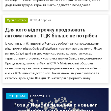
інвалідності мають право не лише на соціальні виплати, а й на
додаткові трудові гарантії. Законодавство передбачає...
Суспільство
09:37,
4 серпня
Для кого відстрочку продовжать
автоматично . ТЦК більше не потрібен
Із серпня для більшості військовозобов’язаних продовження
відстрочки від мобілізації відбуватиметься автоматично. Якщо
всі необхідні дані є в державних реєстрах, звертатися до
територіального центру комплектування більше не доведеться.
Про це повідомляють Факти ICTV. У Міністерстві оборони
зазначили, що автоматичне продовження поширюється більш
ніж на 90% чинних відстрочок. Такий механізм уже охоплює 22
категорії громадян. Ще для 11 категорій оформити нову...
Новости ОТГ
СПЕЦТЕМА
Роза и Нововасильевка с новыми
остановочными комплексами