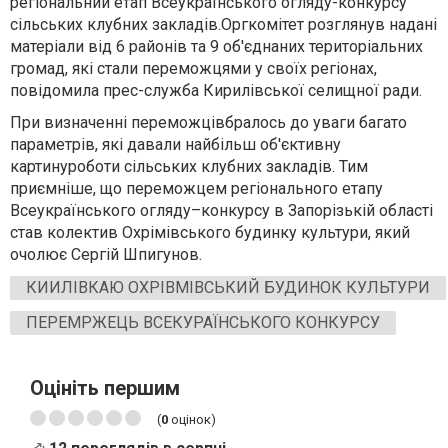
регіональний етап Всеукраїнського огляду-конкурсу
сільських клубних закладів.Оргкомітет розглянув надані
матеріали від 6 районів та 9 об'єднаних територіальних
громад, які стали переможцями у своїх регіонах,
повідомила прес-служба Кирилівської селищної ради.
При визначенні переможцівбралось до уваги багато
параметрів, які давали найбільш об'єктивну
картинуроботи сільських клубних закладів. Тим
приємніше, що переможцем регіонального етапу
Всеукраїнського огляду–конкурсу в Запорізькій області
став колектив Охрімівського будинку культури, який
очолює Сергій Шпигунов.
КИИЛІВКАЮ ОХРІВМІВСЬКИЙ БУДИНОК КУЛЬТУРИ
ПЕРЕМРЖЕЦЬ ВСЕКУРАЇНСЬКОГО КОНКУРСУ
Оцініть першим
(
0
оцінок)