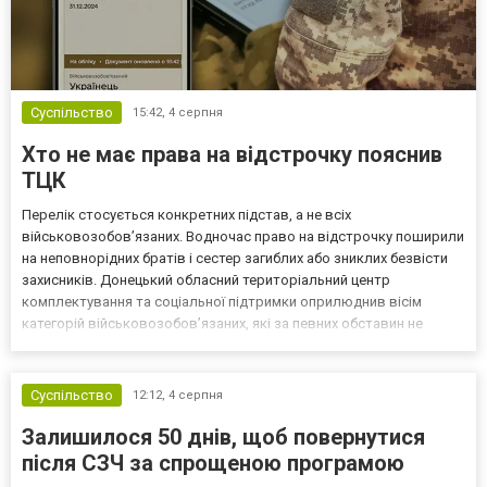
Суспільство
15:42,
4 серпня
Хто не має права на відстрочку пояснив
ТЦК
Перелік стосується конкретних підстав, а не всіх
військовозобов’язаних. Водночас право на відстрочку поширили
на неповнорідних братів і сестер загиблих або зниклих безвісти
захисників. Донецький обласний територіальний центр
комплектування та соціальної підтримки оприлюднив вісім
категорій військовозобов’язаних, які за певних обставин не
мають права на відстрочку від мобілізації за раніше доступними
підставами. Серед них — окремі студенти, боржники з аліме...
Суспільство
12:12,
4 серпня
Залишилося 50 днів, щоб повернутися
після СЗЧ за спрощеною програмою