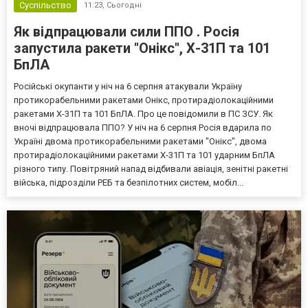
Суспільство
11:23,
Сьогодні
Як відпрацювали сили ППО . Росія
запустила ракети "Онікс", Х-31П та 101
БпЛА
Російські окупанти у ніч на 6 серпня атакували Україну
протикорабельними ракетами Онікс, протирадіолокаційними
ракетами Х-31П та 101 БпЛА. Про це повідомили в ПС ЗСУ. Як
вночі відпрацювала ППО? У ніч на 6 серпня Росія вдарила по
Україні двома протикорабельними ракетами "Онікс", двома
протирадіолокаційними ракетами Х-31П та 101 ударним БпЛА
різного типу. Повітряний напад відбивали авіація, зенітні ракетні
війська, підрозділи РЕБ та безпілотних систем, мобіл...