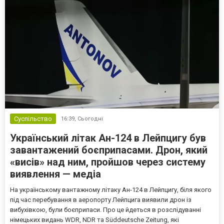
Суспільство
16:39,
Сьогодні
Український літак Ан-124 в Лейпцигу був
завантажений боєприпасами. Дрон, який
«висів» над ним, пройшов через систему
виявлення — медіа
На українському вантажному літаку Ан-124 в Лейпцигу, біля якого
під час перебування в аеропорту Лейпцига виявили дрон із
вибухівкою, були боєприпаси. Про це йдеться в розслідуванні
німецьких видань WDR, NDR та Süddeutsche Zeitung, які