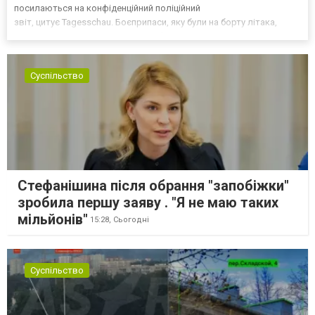
посилаються на конфіденційний поліційний
звіт, цитує Tagesschau. Боєприпаси, яку були на борту літака,
незадовго до цього доставили з Франції до Лейпцига, після чого
їх мали транспортувати далі. За даними слідства, 4 серпня о...
Суспільство
Стефанішина після обрання "запобіжки"
зробила першу заяву . "Я не маю таких
мільйонів"
15:28,
Сьогодні
Суспільство