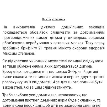
Виктор Першин
На вихователів дитячих дошкільних закладів
покладається обов'язок
слідкувати за дотриманням
протиепідемічних вимог дітьми у дитсадках, зокрема
,
обов'язкове
перебування у захисних масках.
Таку заяву
зробив
на брифінгу
21 травня міністр охорони здоров'я
Максим Степанов
.
Як підкреслив чиновник
виховател
і
повин
ні
слідкувати
за тими обмеженнями, яких дотримується дитина.
З
розуміло, погодився він, що
важко 3-4-річній дитині
лише
сказати: ти повинна виконати перше, друге, третє
з
розрах
унку
на її свідомість. Але для цього
повинні бути
вихователі, які за цим слідкуватимуть
.
Треба глибоко усвідомити
, що
незважаючи, що
дотримання протиепідемічних норм бу
де
складним,
та
вони
вкрай необхідні,
щоб діти не захворіли самі
та
не