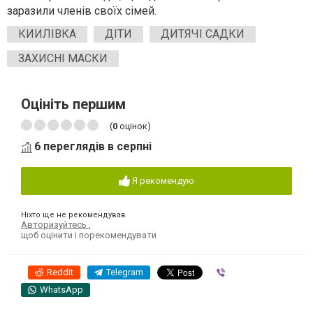
заразили членів
своїх
сім
ей
.
КИИЛІВКА
ДІТИ
ДИТЯЧІ САДКИ
ЗАХИСНІ МАСКИ
Оцініть першим
(
0
оцінок)
6 переглядів в серпні
Я рекомендую
Ніхто ще не рекомендував
Авторизуйтесь
,
щоб оцінити і порекомендувати
Reddit
Telegram
Viber
WhatsApp