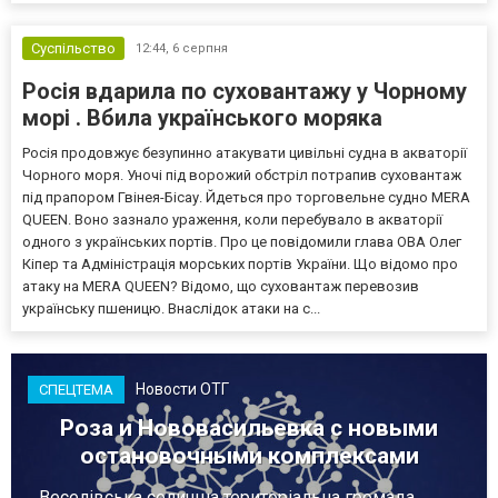
Суспільство
12:44,
6 серпня
Росія вдарила по суховантажу у Чорному
морі . Вбила українського моряка
Росія продовжує безупинно атакувати цивільні судна в акваторії
Чорного моря. Уночі під ворожий обстріл потрапив суховантаж
під прапором Гвінея-Бісау. Йдеться про торговельне судно MERA
QUEEN. Воно зазнало ураження, коли перебувало в акваторії
одного з українських портів. Про це повідомили глава ОВА Олег
Кіпер та Адміністрація морських портів України. Що відомо про
атаку на MERA QUEEN? Відомо, що суховантаж перевозив
українську пшеницю. Внаслідок атаки на с...
Новости ОТГ
СПЕЦТЕМА
Роза и Нововасильевка с новыми
остановочными комплексами
Веселівська селищна територіальна громада.