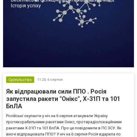
Історія успіху
Суспільство
11:23,
6 серпня
Як відпрацювали сили ППО . Росія
запустила ракети "Онікс", Х-31П та 101
БпЛА
Російські окупанти у ніч на 6 серпня атакували Україну
протикорабельними ракетами Онікс, протирадіолокаційними
ракетами Х-31П та 101 БпЛА. Про це повідомили в ПС ЗСУ. Як
вночі відпрацювала ППО? У ніч на 6 серпня Росія вдарила по