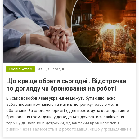
Суспільство
09:35,
Сьогодні
Що краще обрати сьогодні . Відстрочка
по догляду чи бронювання на роботі
Військовозобов'язані українці не можуть бути одночасно
заброньовані компанією та мати відстрочку через сімейні
обставини. За словами юристів, для переходу на корпоративне
бронювання громадянину доведеться дочекатися закінчення
терміну дії наявної відстрочки, однак такий крок несе певні
ризики через залежність від роботодавця. Якщо у громадянина є
кілька варіантів для тимчасового уникнення мобілізації, юристи