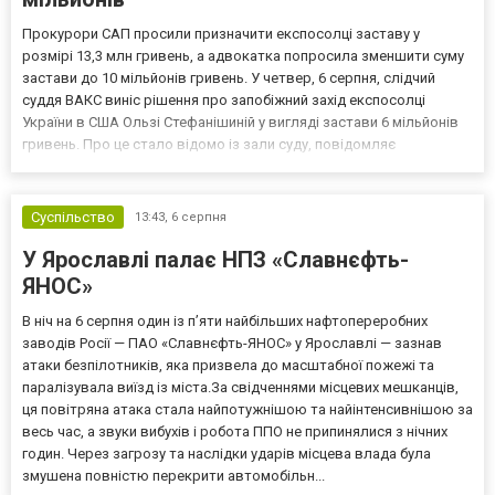
Прокурори САП просили призначити експосолці заставу у
розмірі 13,3 млн гривень, а адвокатка попросила зменшити суму
застави до 10 мільйонів гривень. У четвер, 6 серпня, слідчий
суддя ВАКС виніс рішення про запобіжний захід експосолці
України в США Ользі Стефанішиній у вигляді застави 6 мільйонів
гривень. Про це стало відомо із зали суду, повідомляє
кореспондент ТСН. Прокурори САП просили призначити
експосолці заставу у розмірі 13,3 млн гривень. Своєю черго...
Суспільство
13:43,
6 серпня
У Ярославлі палає НПЗ «Славнєфть-
ЯНОС»
В ніч на 6 серпня один із п’яти найбільших нафтопереробних
заводів Росії — ПАО «Славнєфть-ЯНОС» у Ярославлі — зазнав
атаки безпілотників, яка призвела до масштабної пожежі та
паралізувала виїзд із міста.За свідченнями місцевих мешканців,
ця повітряна атака стала найпотужнішою та найінтенсивнішою за
весь час, а звуки вибухів і робота ППО не припинялися з нічних
годин. Через загрозу та наслідки ударів місцева влада була
змушена повністю перекрити автомобільн...