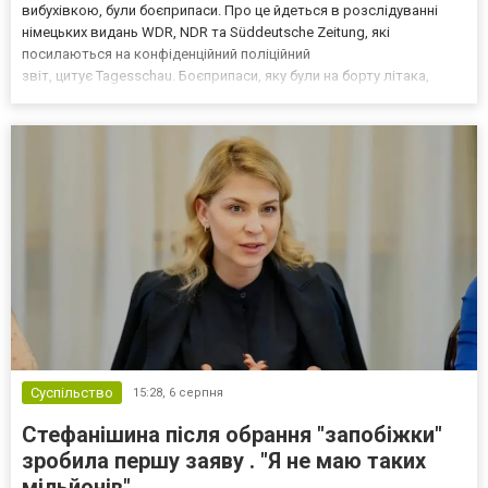
вибухівкою, були боєприпаси. Про це йдеться в розслідуванні
німецьких видань WDR, NDR та Süddeutsche Zeitung, які
посилаються на конфіденційний поліційний
звіт, цитує Tagesschau. Боєприпаси, яку були на борту літака,
незадовго до цього доставили з Франції до Лейпцига, після чого
їх мали транспортувати далі. За даними слідства, 4 серпня о...
Суспільство
15:28,
6 серпня
Стефанішина після обрання "запобіжки"
зробила першу заяву . "Я не маю таких
мільйонів"