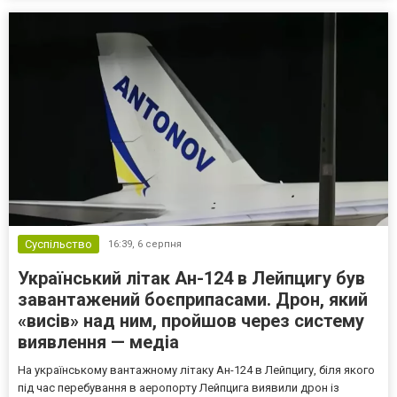
дали поради, які недоліки та переваги має бронюв...
Суспільство
16:39,
6 серпня
Український літак Ан-124 в Лейпцигу був
завантажений боєприпасами. Дрон, який
«висів» над ним, пройшов через систему
виявлення — медіа
На українському вантажному літаку Ан-124 в Лейпцигу, біля якого
під час перебування в аеропорту Лейпцига виявили дрон із