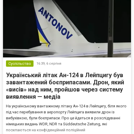
Суспільство
16:39,
6 серпня
Український літак Ан-124 в Лейпцигу був
завантажений боєприпасами. Дрон, який
«висів» над ним, пройшов через систему
виявлення — медіа
На українському вантажному літаку Ан-124 в Лейпцигу, біля якого
під час перебування в аеропорту Лейпцига виявили дрон із
вибухівкою, були боєприпаси. Про це йдеться в розслідуванні
німецьких видань WDR, NDR та Süddeutsche Zeitung, які
посилаються на конфіденційний поліційний