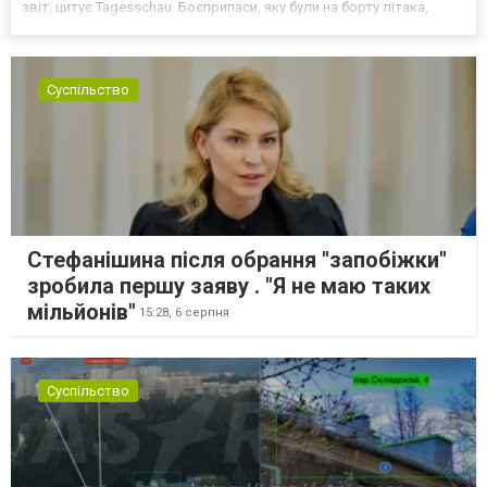
звіт, цитує Tagesschau. Боєприпаси, яку були на борту літака,
незадовго до цього доставили з Франції до Лейпцига, після чого
їх мали транспортувати далі. За даними слідства, 4 серпня о...
Суспільство
Стефанішина після обрання "запобіжки"
зробила першу заяву . "Я не маю таких
мільйонів"
15:28,
6 серпня
Суспільство