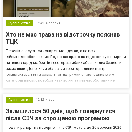
Суспільство
15:42,
4 серпня
Хто не має права на відстрочку пояснив
ТЦК
Перелік стосується конкретних підстав, а не всіх
військовозобов’язаних. Водночас право на відстрочку поширили
на неповнорідних братів і сестер загиблих або зниклих безвісти
захисників. Донецький обласний територіальний центр
комплектування та соціальної підтримки оприлюднив вісім
категорій військовозобов’язаних, які за певних обставин не
мають права на відстрочку від мобілізації за раніше доступними
підставами. Серед них — окремі студенти, боржники з аліме...
Суспільство
12:12,
4 серпня
Залишилося 50 днів, щоб повернутися
після СЗЧ за спрощеною програмою
Подати рапорт на повернення із СЗЧ можна до 20 вересня 2026