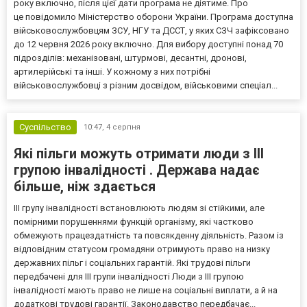
року включно, після цієї дати програма не діятиме. Про
це повідомило Міністерство оборони України. Програма доступна
військовослужбовцям ЗСУ, НГУ та ДССТ, у яких СЗЧ зафіксовано
до 12 червня 2026 року включно. Для вибору доступні понад 70
підрозділів: механізовані, штурмові, десантні, дронові,
артилерійські та інші. У кожному з них потрібні
військовослужбовці з різним досвідом, військовими спеціал...
Суспільство
10:47,
4 серпня
Які пільги можуть отримати люди з III
групою інвалідності . Держава надає
більше, ніж здається
III групу інвалідності встановлюють людям зі стійкими, але
помірними порушеннями функцій організму, які частково
обмежують працездатність та повсякденну діяльність. Разом із
відповідним статусом громадяни отримують право на низку
державних пільг і соціальних гарантій. Які трудові пільги
передбачені для III групи інвалідності Люди з III групою
інвалідності мають право не лише на соціальні виплати, а й на
додаткові трудові гарантії. Законодавство передбачає...