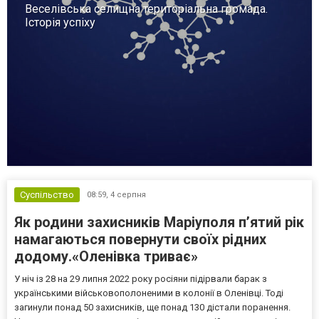
Веселівська селищна територіальна громада.
Історія успіху
Суспільство
08:59,
4 серпня
Як родини захисників Маріуполя пʼятий рік
намагаються повернути своїх рідних
додому.«Оленівка триває»
У ніч із 28 на 29 липня 2022 року росіяни підірвали барак з
українськими військовополоненими в колонії в Оленівці. Тоді
загинули понад 50 захисників, ще понад 130 дістали поранення.