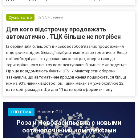
Суспільство
09:37,
4 серпня
Для кого відстрочку продовжать
автоматично . ТЦК більше не потрібен
Із серпня для більшості військовозобов’язаних продовження
відстрочки від мобілізації відбуватиметься автоматично. Якщо
всі необхідні дані є в державних реєстрах, звертатися до
територіального центру комплектування більше не доведеться.
Про це повідомляють Факти ICTV. У Міністерстві оборони
зазначили, що автоматичне продовження поширюється більш
ніж на 90% чинних відстрочок. Такий механізм уже охоплює 22
категорії громадян. Ще для 11 категорій оформити нову...
Новости ОТГ
СПЕЦТЕМА
Роза и Нововасильевка с новыми
остановочными комплексами