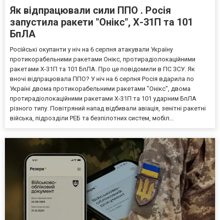
Як відпрацювали сили ППО . Росія
запустила ракети "Онікс", Х-31П та 101
БпЛА
Російські окупанти у ніч на 6 серпня атакували Україну
протикорабельними ракетами Онікс, протирадіолокаційними
ракетами Х-31П та 101 БпЛА. Про це повідомили в ПС ЗСУ. Як
вночі відпрацювала ППО? У ніч на 6 серпня Росія вдарила по
Україні двома протикорабельними ракетами "Онікс", двома
протирадіолокаційними ракетами Х-31П та 101 ударним БпЛА
різного типу. Повітряний напад відбивали авіація, зенітні ракетні
війська, підрозділи РЕБ та безпілотних систем, мобіл...