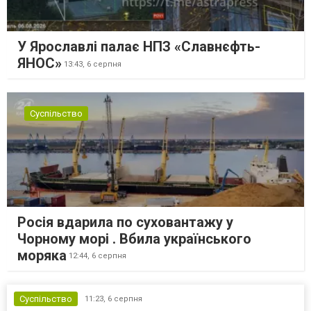
У Ярославлі палає НПЗ «Славнєфть-
ЯНОС»
13:43,
6 серпня
Суспільство
Росія вдарила по суховантажу у
Чорному морі . Вбила українського
моряка
12:44,
6 серпня
Суспільство
11:23,
6 серпня