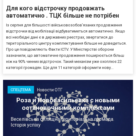
Для кого відстрочку продовжать
автоматично . ТЦК більше не потрібен
Із серпня для більшості військовозобов’язаних продовження
відстрочки від мобілізації відбуватиметься автоматично. Якщо
всі необхідні дані є в державних реєстрах, звертатися до
територіального центру комплектування більше не доведеться.
Про це повідомляють Факти ICTV. У Міністерстві оборони
зазначили, що автоматичне продовження поширюється більш
ніж на 90% чинних відстрочок. Такий механізм уже охоплює 22
категорії громадян. Ще для 11 категорій оформити нову...
Новости ОТГ
СПЕЦТЕМА
Роза и Нововасильевка с новыми
остановочными комплексами
Веселівська селищна територіальна громада.
Історія успіху