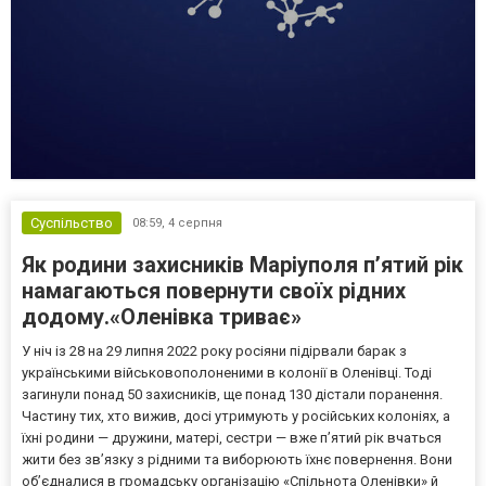
Суспільство
08:59,
4 серпня
Як родини захисників Маріуполя пʼятий рік
намагаються повернути своїх рідних
додому.«Оленівка триває»
У ніч із 28 на 29 липня 2022 року росіяни підірвали барак з
українськими військовополоненими в колонії в Оленівці. Тоді
загинули понад 50 захисників, ще понад 130 дістали поранення.
Частину тих, хто вижив, досі утримують у російських колоніях, а
їхні родини — дружини, матері, сестри — вже п’ятий рік вчаться
жити без зв’язку з рідними та виборюють їхнє повернення. Вони
об’єдналися в громадську організацію «Спільнота Оленівки» й