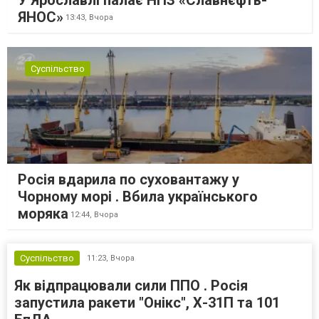
ЯНОС»
13:43,
Вчора
Суспільство
Росія вдарила по суховантажу у
Чорному морі . Вбила українського
моряка
12:44,
Вчора
Суспільство
11:23,
Вчора
Як відпрацювали сили ППО . Росія
запустила ракети "Онікс", Х-31П та 101