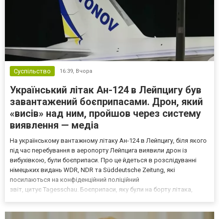
Суспільство
16:39,
Вчора
Український літак Ан-124 в Лейпцигу був
завантажений боєприпасами. Дрон, який
«висів» над ним, пройшов через систему
виявлення — медіа
На українському вантажному літаку Ан-124 в Лейпцигу, біля якого
під час перебування в аеропорту Лейпцига виявили дрон із
вибухівкою, були боєприпаси. Про це йдеться в розслідуванні
німецьких видань WDR, NDR та Süddeutsche Zeitung, які
посилаються на конфіденційний поліційний
звіт, цитує Tagesschau. Боєприпаси, яку були на борту літака,
незадовго до цього доставили з Франції до Лейпцига, після чого
їх мали транспортувати далі. За даними слідства, 4 серпня о...