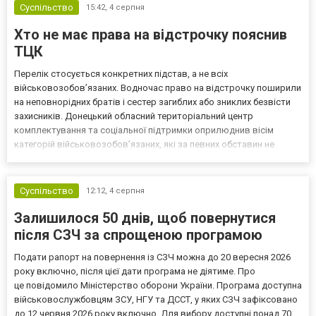
Суспільство
15:42,
4 серпня
Хто не має права на відстрочку пояснив
ТЦК
Перелік стосується конкретних підстав, а не всіх
військовозобов’язаних. Водночас право на відстрочку поширили
на неповнорідних братів і сестер загиблих або зниклих безвісти
захисників. Донецький обласний територіальний центр
комплектування та соціальної підтримки оприлюднив вісім
категорій військовозобов’язаних, які за певних обставин не
мають права на відстрочку від мобілізації за раніше доступними
підставами. Серед них — окремі студенти, боржники з аліме...
Суспільство
12:12,
4 серпня
Залишилося 50 днів, щоб повернутися
після СЗЧ за спрощеною програмою
Подати рапорт на повернення із СЗЧ можна до 20 вересня 2026
року включно, після цієї дати програма не діятиме. Про
це повідомило Міністерство оборони України. Програма доступна
військовослужбовцям ЗСУ, НГУ та ДССТ, у яких СЗЧ зафіксовано
до 12 червня 2026 року включно. Для вибору доступні понад 70