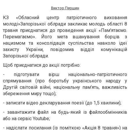
Виктор Першин
КЗ «Обласний центр патріотичного виховання
молоді»Запорізької облради закликає молодь області 8
травня приєднатися до проведення акції «Пам'ятаємо.
Перемагаємо». Його мета вшанування борців з
нацизмом та консолідація суспільства навколо ідеї
захисту України, повідомив відділ комунікацій
Запорізької облради.
Щоб приєднатися до акції потрібно:
-
підготувати вірш національно-патріотичного
спрямування (про боротьбу українського народу у
Другій світовій війні, національну пам’ять, важливість
збереження миру тощо);
-
записати відео декларування поезії (до 1,5 хвилини);
-
завантажити файл на будь-який із файлообмінників
або на сервіс Youtube;
-
надіслати посилання (із поміткою «Акція 8 травня») на