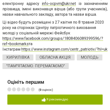
електронну адресу
info-ocpvm@ukr.net
із зазначенням
прізвища, імені виконавця вірша (або групи учасників),
назви навчального закладу, автора та назви вірша.
Ці
відео будуть розміщені з 27 квітня по 8 травня 2020
року на сторінках Центру патріотичного виховання
молоді у соціальній мережі Фейсбук
https://www.facebook.com/groups/1808406089399596/?
ref=bookmarks
та
Інстаграм
https://www.instagram.com/centr_patriotiv/?hl=uk
КИРИЛІВКА
ОБЛАСНА АКЦІЯ
МОЛОДЬ
"ПАМ"ЯТАЄМО. ПЕРЕМАГАЄМО"
Оцініть першим
(
0
оцінок)
Я рекомендую