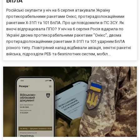
БпЛА
Російські окупанти у ніч на 6 серпня атакували Україну
протикорабельними ракетами Онікс, протирадіолокаційними
ракетами Х-31П та 101 БпЛА. Про це повідомили в ПС ЗСУ. Як
вночі відпрацювала ППО? У ніч на 6 серпня Росія вдарила по
Україні двома протикорабельними ракетами "Онікс", двома
протирадіолокаційними ракетами Х-31П та 101 ударним БпЛА
різного типу. Повітряний напад відбивали авіація, зенітні ракетні
війська, підрозділи РЕБ та безпілотних систем, мобіл...