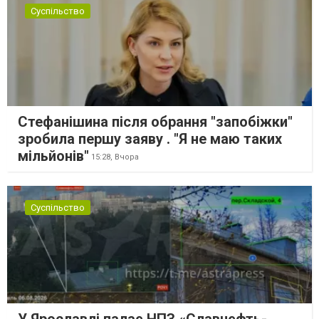
Суспільство
Стефанішина після обрання "запобіжки"
зробила першу заяву . "Я не маю таких
мільйонів"
15:28,
Вчора
Суспільство
У Ярославлі палає НПЗ «Славнєфть-