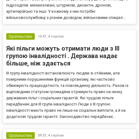
підрозділів: механізовані, штурмові, десантні, дронові,
артилерійські та інші. У кожному з них потрібні
військовослужбовці з різним досвідом, військовими спеціал...
Суспільство
10:47,
4 серпня
Які пільги можуть отримати люди з III
групою інвалідності . Держава надає
більше, ніж здається
III групу інвалідності встановлюють людям зі стійкими, але
помірними порушеннями функцій організму, які частково
обмежують працездатність та повсякденну діяльність. Разом із
відповідним статусом громадяни отримують право на низку
державних пільг і соціальних гарантій. Які трудові пільги
передбачені для III групи інвалідності Люди з III групою
інвалідності мають право не лише на соціальні виплати, а й на
додаткові трудові гарантії. Законодавство передбачає...
Суспільство
09:37,
4 серпня