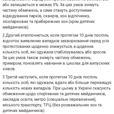
або залишається в межах 5%. За цих умов знімуть
частину обмежень,
а саме стануть
доступним
и
відвідування парків, скверів, зон відпочинку,
лісопаркових та прибережних зон (крім дитячих
майданчиків).
2.
Другий етап
почнеться
, коли протягом 10 днів поспіль
відсоток виявлених випадків захворювання серед усіх
протестованих щоденно знижується,
а
щоденна
кількість осіб, які одужали с
табілізувалась
або зрос
ла
.
За цих умов також знімуть частину обмежень,
приміром,
понов
ля
ть навчання в школах для випускних
класів.
3.
Третій
наступить
, коли протягом 10 днів поспіль
кількість осіб, які одужали, вдвічі або більше перевищує
кількість нових випадків. При цьому в Україні скасують
обмеження щодо спортивних та дитячих майданчиків,
закладів освіти, метро (спеціальні перевезення),
міського транспорту, ТРЦ (без розважальних зон та
дитячих майданчиків).