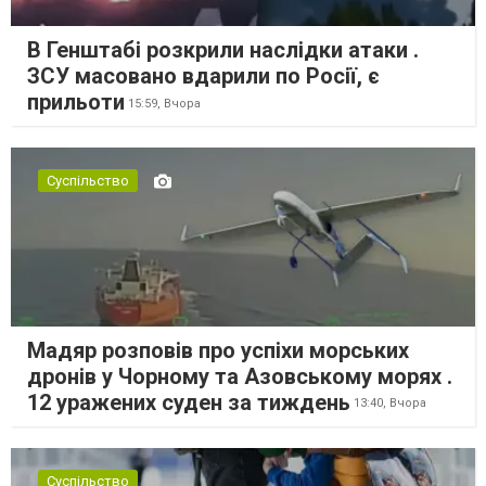
В Генштабі розкрили наслідки атаки .
ЗСУ масовано вдарили по Росії, є
прильоти
15:59,
Вчора
Суспільство
Мадяр розповів про успіхи морських
дронів у Чорному та Азовському морях .
12 уражених суден за тиждень
13:40,
Вчора
Суспільство