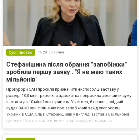
Суспільство
15:28,
6 серпня
Стефанішина після обрання "запобіжки"
зробила першу заяву . "Я не маю таких
мільйонів"
Прокурори САП просили призначити експосолці заставу у
розмірі 13,3 млн гривень, а адвокатка попросила зменшити суму
застави до 10 мільйонів гривень. У четвер, 6 серпня, слідчий
суддя ВАКС виніс рішення про запобіжний захід експосолці
України в США Ользі Стефанішиній у вигляді застави 6 мільйонів
гривень. Про це стало відомо із зали суду, повідомляє
кореспондент ТСН. Прокурори САП просили призначити
експосолці заставу у розмірі 13,3 млн гривень. Своєю черго...