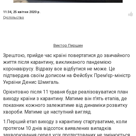
11:34,
25 квітня 2020 р.
Суспільство
Виктор Першин
Зрештою, прийде час країні повертатися до звичайного
життя після карантину, викликаного пандемією
коронавірусу. Відразу все відбутися не може. Це
підтвердив своїм дописом на Фейсбук Прем'єр-міністр
України Денис Шмигаль.
Орієнтовно після 11 травня буде реалізовуватися план
виходу країни з карантину. Матиме він п'ять етапів, де
показник кожного залежатиме від динаміки розвитку
хвороби. Матиме це наступний вигляд.
1.
Перший етап
виходу з карантину
стартуватиме
, коли
протягом 10 днів відсоток виявлених випадків
захворювання серед усіх протестованих не змінюється