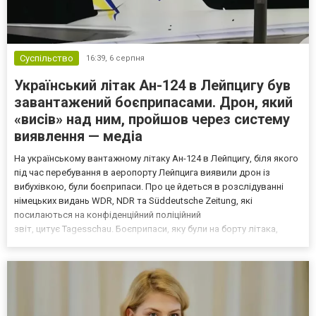
Суспільство
16:39,
6 серпня
Український літак Ан-124 в Лейпцигу був
завантажений боєприпасами. Дрон, який
«висів» над ним, пройшов через систему
виявлення — медіа
На українському вантажному літаку Ан-124 в Лейпцигу, біля якого
під час перебування в аеропорту Лейпцига виявили дрон із
вибухівкою, були боєприпаси. Про це йдеться в розслідуванні
німецьких видань WDR, NDR та Süddeutsche Zeitung, які
посилаються на конфіденційний поліційний
звіт, цитує Tagesschau. Боєприпаси, яку були на борту літака,
незадовго до цього доставили з Франції до Лейпцига, після чого
їх мали транспортувати далі. За даними слідства, 4 серпня о...