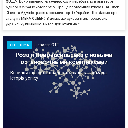
QUEEN. Воно зазнало ураження, коли перебувало в акваторії
одного з українських портів. Про це повідомили глава ОВА Олег
Кіпер та Адміністрація морських портів України. Що відомо про
атаку на MERA QUEEN? Відомо, що суховантаж перевозив
українську пшеницю. Внаслідок атаки на с...
Новости ОТГ
СПЕЦТЕМА
Роза и Нововасильевка с новыми
остановочными комплексами
Веселівська селищна територіальна громада.
Історія успіху