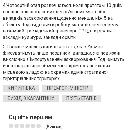
4.
Четвертий ет
ап розпочнеться
,
коли
протягом 10 днів
поспіль кількість нових непов’язаних між собою
випадків захворювання щоденно менше, ніж 5 на
область. Тоді відновить роботу метрополітен та весь
наземний громадський транспорт, ТРЦ, спортзали,
заклади культури, заклади освіти.
5.
П’ятий етап
наступить
після того
,
як
в Україні
фіксуватимуть лише поодинокі випадки, які пов’язані
виключно з імпортуванням захворювання. Тоді зн
імуть
й
інші карантинні обмеження, крім встановлених
місцевою владою
на
окремих адміністративно-
територіальних
територіях
.
КИРИЛІВКА
ПРЕМ"ЄР-МІНІСТР
ВИХІД З КАРАНТИНУ
П"ЯТЬ ЕТАПІВ
Оцініть першим
(
0
оцінок)