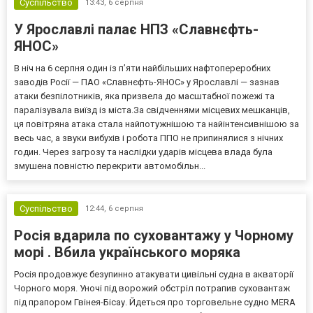
Суспільство
13:43,
6 серпня
У Ярославлі палає НПЗ «Славнєфть-
ЯНОС»
В ніч на 6 серпня один із п’яти найбільших нафтопереробних
заводів Росії — ПАО «Славнєфть-ЯНОС» у Ярославлі — зазнав
атаки безпілотників, яка призвела до масштабної пожежі та
паралізувала виїзд із міста.За свідченнями місцевих мешканців,
ця повітряна атака стала найпотужнішою та найінтенсивнішою за
весь час, а звуки вибухів і робота ППО не припинялися з нічних
годин. Через загрозу та наслідки ударів місцева влада була
змушена повністю перекрити автомобільн...
Суспільство
12:44,
6 серпня
Росія вдарила по суховантажу у Чорному
морі . Вбила українського моряка
Росія продовжує безупинно атакувати цивільні судна в акваторії
Чорного моря. Уночі під ворожий обстріл потрапив суховантаж
під прапором Гвінея-Бісау. Йдеться про торговельне судно MERA