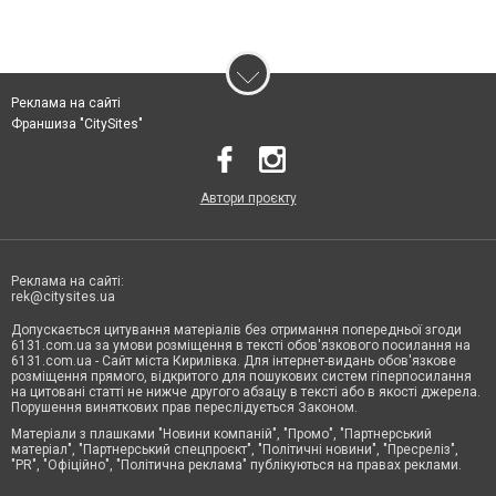
Реклама на сайті
Франшиза "CitySites"
Автори проєкту
Реклама на сайті:
rek@citysites.ua
Допускається цитування матеріалів без отримання попередньої згоди
6131.com.ua за умови розміщення в тексті обов'язкового посилання на
6131.com.ua - Сайт міста Кирилівка. Для інтернет-видань обов'язкове
розміщення прямого, відкритого для пошукових систем гіперпосилання
на цитовані статті не нижче другого абзацу в тексті або в якості джерела.
Порушення виняткових прав переслідується Законом.
Матеріали з плашками "Новини компаній", "Промо", "Партнерський
матеріал", "Партнерський спецпроєкт", "Політичні новини", "Пресреліз",
"PR", "Офіційно", "Політична реклама" публікуються на правах реклами.