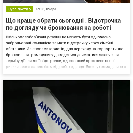
Суспільство
09:35,
Вчора
Що краще обрати сьогодні . Відстрочка
по догляду чи бронювання на роботі
Військовозобов'язані українці не можуть бути одночасно
заброньовані компанією та мати відстрочку через сімейні
обставини. За словами юристів, для переходу на корпоративне
бронювання громадянину доведеться дочекатися закінчення
терміну дії наявної відстрочки, однак такий крок несе певні
ризики через залежність від роботодавця. Якщо у громадянина є
кілька варіантів для тимчасового уникнення мобілізації, юристи
дали поради, які недоліки та переваги має бронюв...