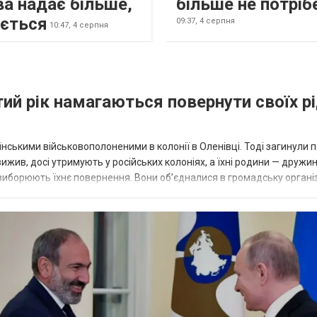
а надає більше,
більше не потріб
ається
09:37,
4 серпня
10:47,
4 серпня
тий рік намагаються повернути своїх р
раїнськими військовополоненими в колонії в Оленівці. Тоді загинули 
ижив, досі утримують у російських колоніях, а їхні родини — дружин
а виборюють їхнє повернення. Вони об’єдналися в громадську органі