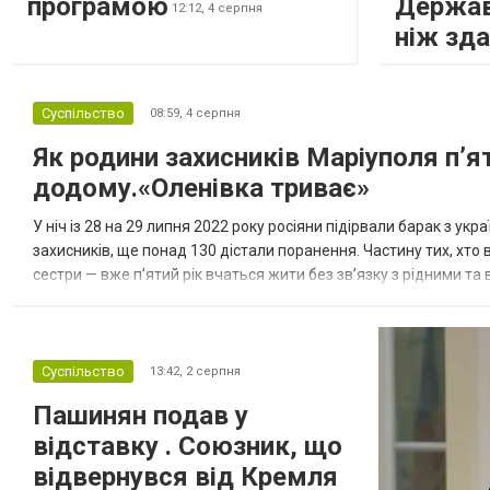
програмою
Держав
12:12,
4 серпня
ніж зд
Суспільство
08:59,
4 серпня
Як родини захисників Маріуполя пʼя
додому.«Оленівка триває»
У ніч із 28 на 29 липня 2022 року росіяни підірвали барак з ук
захисників, ще понад 130 дістали поранення. Частину тих, хто в
сестри — вже п’ятий рік вчаться жити без зв’язку з рідними т
«Спільнота Оленівки» й разом розповідають про цей зл...
Суспільство
13:42,
2 серпня
Пашинян подав у
відставку . Союзник, що
відвернувся від Кремля