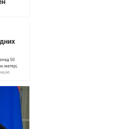
ен
ідних
понад 50
и, матері,
зацію