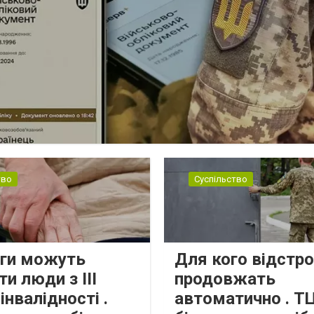
тво
Суспільство
ьги можуть
Для кого відстр
и люди з III
продовжать
інвалідності .
автоматично . Т