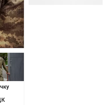
очку
ЦК