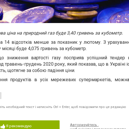
ова ціна на природний газ буде 3,40 гривень за кубометр.
на 14 відсотків менше за показник у лютому. З урахува
 місяці буде 4,075 гривень за кубометр.
що зниження вартості газу посприяв успішний тендер 
од травень-грудень 2020 року, який показав, що в Україні 
ь, щотягне за собою падіння ціни.
ння продуктів в усіх мережевих супермаркетів, можна
ть необхідний текст і натисніть Ctrl + Enter, щоб повідомити про це редакцію
Авторизуйтесь
,
Я рекомендую