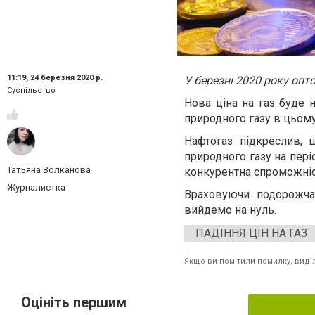
11:19,
24 березня 2020 р.
У березні 2020 року опт
Суспільство
Нова ціна на газ буде 
природного газу в цьому
Нафтогаз підкреслив, 
природного газу на пері
Татьяна Волканова
конкурентна спроможніст
Журналистка
Враховуючи подорожча
вийдемо на нуль.
ПАДІННЯ ЦІН НА ГАЗ
Якщо ви помітили помилку, виділі
Оцініть першим