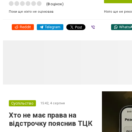
(
0
оцінок)
Ніхто ще не рек
Поки ще ніхто не оцінював
Reddit
Telegram
Viber
Whats
Суспільство
15:42,
4 серпня
Хто не має права на
відстрочку пояснив ТЦК