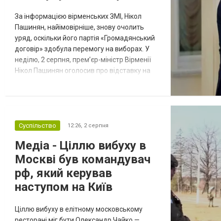
За інформацією вірменських ЗМІ, Нікол
Пашинян, найімовірніше, знову очолить
уряд, оскільки його партія «Громадянський
договір» здобула перемогу на виборах. У
неділю, 2 серпня, прем’єр-міністр Вірменії
Нікол Пашинян оголосив про відставку на
чолі зі своїм урядом через початок першої
сесії новообраного парламенту —
Національних зборів. Про це вірменський
політик повідомив на сторінці у Facebook.
Зауважимо, що, згідно з Конституцією
Суспільство
12:26,
2 серпня
країни, робота нового парл...
Медіа - Ціллю вибуху в
Москві був командувач
рф, який керував
наступом на Київ
Ціллю вибуху в елітному московському
ресторані міг бути Олександр Чайко —