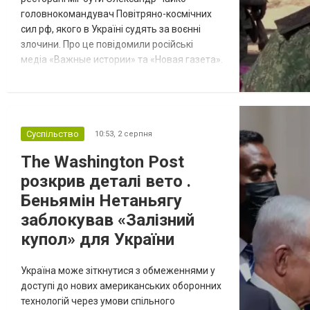
головнокомандувач Повітряно-космічних
сил рф, якого в Україні судять за воєнні
злочини. Про це повідомили російські
медіа «Важные истории» та «Новая газета».
Нагадаємо, на Кудринській площі,
що в центрі Москви, пролунав вибух
у ресторані Balzi Rossi, який розташовується
біля багатоповерхівки, — там сталася
Суспільство
10:53,
2 серпня
пожежа. Про те, що ціллю вибуху був Чайко,
заявили російські «військкори» Кири...
The Washington Post
розкрив деталі вето .
Беньямін Нетаньягу
заблокував «Залізний
купол» для України
Україна може зіткнутися з обмеженнями у
доступі до нових американських оборонних
технологій через умови спільного