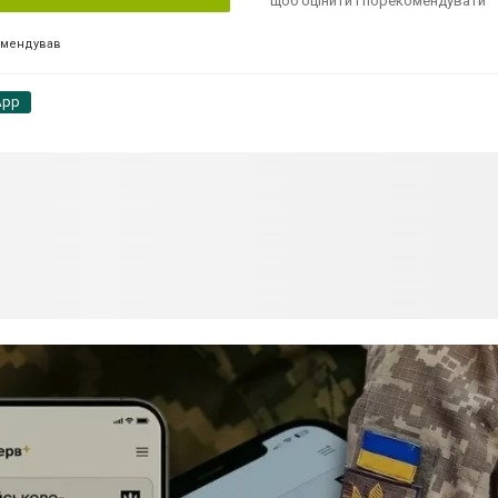
щоб оцінити і порекомендувати
омендував
App