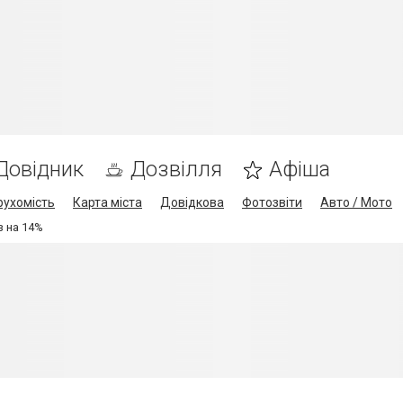
Довідник
Дозвілля
Афіша
рухомість
Карта міста
Довідкова
Фотозвіти
Авто / Мото
з на 14%