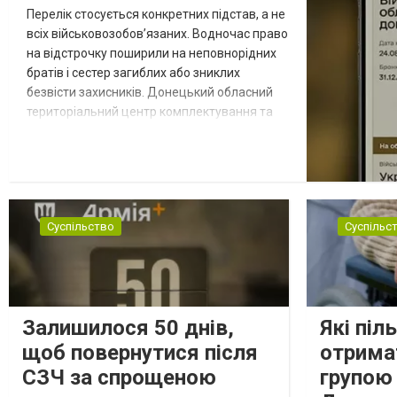
Перелік стосується конкретних підстав, а не
всіх військовозобов’язаних. Водночас право
на відстрочку поширили на неповнорідних
братів і сестер загиблих або зниклих
безвісти захисників. Донецький обласний
територіальний центр комплектування та
соціальної підтримки оприлюднив вісім
категорій військовозобов’язаних, які за
певних обставин не мають права на
відстрочку від мобілізації за раніше
доступними підставами. Серед них — окремі
Суспільство
Суспільс
студенти, боржники з аліме...
Залишилося 50 днів,
Які піл
щоб повернутися після
отримат
СЗЧ за спрощеною
групою 