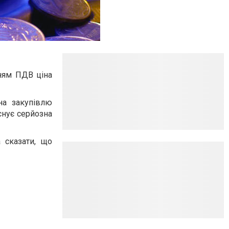
нням ПДВ ціна
на закупівлю
існує серйозна
 сказати, що