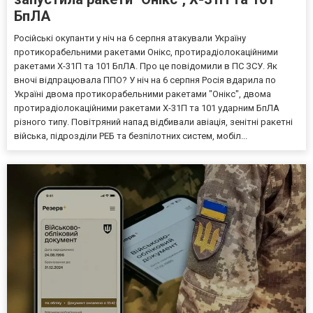
БпЛА
Російські окупанти у ніч на 6 серпня атакували Україну
протикорабельними ракетами Онікс, протирадіолокаційними
ракетами Х-31П та 101 БпЛА. Про це повідомили в ПС ЗСУ. Як
вночі відпрацювала ППО? У ніч на 6 серпня Росія вдарила по
Україні двома протикорабельними ракетами "Онікс", двома
протирадіолокаційними ракетами Х-31П та 101 ударним БпЛА
різного типу. Повітряний напад відбивали авіація, зенітні ракетні
війська, підрозділи РЕБ та безпілотних систем, мобіл...