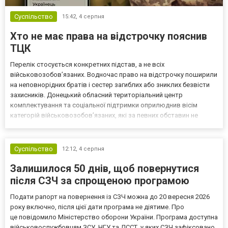
Суспільство
15:42,
4 серпня
Хто не має права на відстрочку пояснив
ТЦК
Перелік стосується конкретних підстав, а не всіх
військовозобов’язаних. Водночас право на відстрочку поширили
на неповнорідних братів і сестер загиблих або зниклих безвісти
захисників. Донецький обласний територіальний центр
комплектування та соціальної підтримки оприлюднив вісім
категорій військовозобов’язаних, які за певних обставин не
мають права на відстрочку від мобілізації за раніше доступними
підставами. Серед них — окремі студенти, боржники з аліме...
Суспільство
12:12,
4 серпня
Залишилося 50 днів, щоб повернутися
після СЗЧ за спрощеною програмою
Подати рапорт на повернення із СЗЧ можна до 20 вересня 2026
року включно, після цієї дати програма не діятиме. Про
це повідомило Міністерство оборони України. Програма доступна
військовослужбовцям ЗСУ, НГУ та ДССТ, у яких СЗЧ зафіксовано