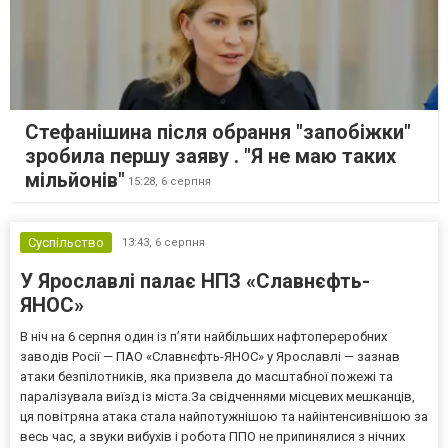
Стефанішина після обрання "запобіжки"
зробила першу заяву . "Я не маю таких
мільйонів"
15:28,
6 серпня
Суспільство
13:43,
6 серпня
У Ярославлі палає НПЗ «Славнєфть-
ЯНОС»
В ніч на 6 серпня один із п’яти найбільших нафтопереробних
заводів Росії — ПАО «Славнєфть-ЯНОС» у Ярославлі — зазнав
атаки безпілотників, яка призвела до масштабної пожежі та
паралізувала виїзд із міста.За свідченнями місцевих мешканців,
ця повітряна атака стала найпотужнішою та найінтенсивнішою за
весь час, а звуки вибухів і робота ППО не припинялися з нічних