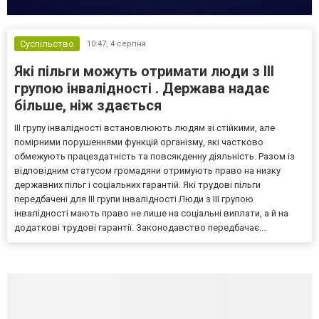
Суспільство
10:47,
4 серпня
Які пільги можуть отримати люди з III
групою інвалідності . Держава надає
більше, ніж здається
III групу інвалідності встановлюють людям зі стійкими, але
помірними порушеннями функцій організму, які частково
обмежують працездатність та повсякденну діяльність. Разом із
відповідним статусом громадяни отримують право на низку
державних пільг і соціальних гарантій. Які трудові пільги
передбачені для III групи інвалідності Люди з III групою
інвалідності мають право не лише на соціальні виплати, а й на
додаткові трудові гарантії. Законодавство передбачає...