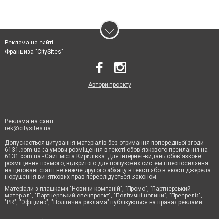
Реклама на сайті
Франшиза "CitySites"
Автори проєкту
Реклама на сайті:
rek@citysites.ua
Допускається цитування матеріалів без отримання попередньої згоди
6131.com.ua за умови розміщення в тексті обов'язкового посилання на
6131.com.ua - Сайт міста Кирилівка. Для інтернет-видань обов'язкове
розміщення прямого, відкритого для пошукових систем гіперпосилання
на цитовані статті не нижче другого абзацу в тексті або в якості джерела.
Порушення виняткових прав переслідується Законом.
Матеріали з плашками "Новини компаній", "Промо", "Партнерський
матеріал", "Партнерський спецпроєкт", "Політичні новини", "Пресреліз",
"PR", "Офіційно", "Політична реклама" публікуються на правах реклами.