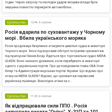
годин. Через загрозу та наслідки ударів місцева влада була
змушена повністю перекрити автомобільн...
Суспільство
12:44,
6 серпня
Росія вдарила по суховантажу у Чорному
морі . Вбила українського моряка
Росія продовжує безупинно атакувати цивільні судна в акваторії
Чорного моря. Уночі під ворожий обстріл потрапив суховантаж
під прапором Гвінея-Бісау. Йдеться про торговельне судно MERA
QUEEN. Воно зазнало ураження, коли перебувало в акваторії
одного з українських портів. Про це повідомили глава ОВА Олег
Кіпер та Адміністрація морських портів України. Що відомо про
атаку на MERA QUEEN? Відомо, що суховантаж перевозив
українську пшеницю. Внаслідок атаки на с...
Суспільство
11:23,
6 серпня
Як відпрацювали сили ППО . Росія
запустила ракети "Онікс", Х-31П та 101