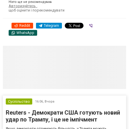
Ніхто ще не рекомендував
Авторизуйтесь
,
щоб оцінити і порекомендувати
Reddit
Telegram
Viber
WhatsApp
Суспільство
16:06,
Вчора
Reuters - Демократи США готують новий
удар по Трампу, і це не імпічмент
Якщо демократи отримають більшість, у Трампа можуть