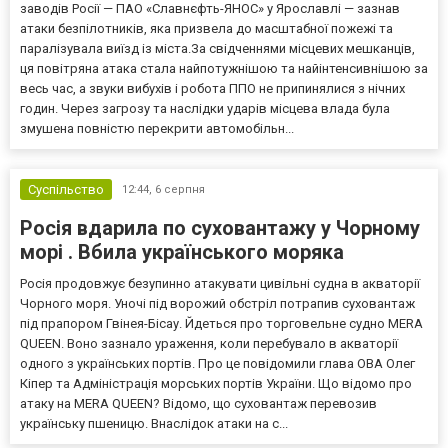
заводів Росії — ПАО «Славнєфть-ЯНОС» у Ярославлі — зазнав
атаки безпілотників, яка призвела до масштабної пожежі та
паралізувала виїзд із міста.За свідченнями місцевих мешканців,
ця повітряна атака стала найпотужнішою та найінтенсивнішою за
весь час, а звуки вибухів і робота ППО не припинялися з нічних
годин. Через загрозу та наслідки ударів місцева влада була
змушена повністю перекрити автомобільн...
Суспільство
12:44,
6 серпня
Росія вдарила по суховантажу у Чорному
морі . Вбила українського моряка
Росія продовжує безупинно атакувати цивільні судна в акваторії
Чорного моря. Уночі під ворожий обстріл потрапив суховантаж
під прапором Гвінея-Бісау. Йдеться про торговельне судно MERA
QUEEN. Воно зазнало ураження, коли перебувало в акваторії
одного з українських портів. Про це повідомили глава ОВА Олег
Кіпер та Адміністрація морських портів України. Що відомо про
атаку на MERA QUEEN? Відомо, що суховантаж перевозив
українську пшеницю. Внаслідок атаки на с...