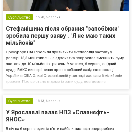
Суспільство
15:28,
6 серпня
Стефанішина після обрання "запобіжки"
зробила першу заяву . "Я не маю таких
мільйонів"
Прокурори САП просили призначити експосолці заставу у
розмірі 13,3 млн гривень, а адвокатка попросила зменшити суму
застави до 10 мільйонів гривень. У четвер, 6 серпня, слідчий
суддя ВАКС виніс рішення про запобіжний захід експосолці
України в США Ользі Стефанішиній у вигляді застави 6 мільйонів
гривень. Про це стало відомо із зали суду, повідомляє
кореспондент ТСН. Прокурори САП просили призначити
експосолці заставу у розмірі 13,3 млн гривень. Своєю черго...
Суспільство
13:43,
6 серпня
У Ярославлі палає НПЗ «Славнєфть-
ЯНОС»
В ніч на 6 серпня один із п’яти найбільших нафтопереробних