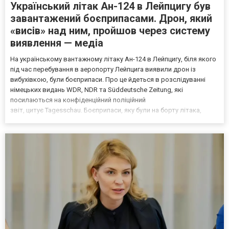
Український літак Ан-124 в Лейпцигу був
завантажений боєприпасами. Дрон, який
«висів» над ним, пройшов через систему
виявлення — медіа
На українському вантажному літаку Ан-124 в Лейпцигу, біля якого
під час перебування в аеропорту Лейпцига виявили дрон із
вибухівкою, були боєприпаси. Про це йдеться в розслідуванні
німецьких видань WDR, NDR та Süddeutsche Zeitung, які
посилаються на конфіденційний поліційний
звіт, цитує Tagesschau. Боєприпаси, яку були на борту літака,
незадовго до цього доставили з Франції до Лейпцига, після чого
їх мали транспортувати далі. За даними слідства, 4 серпня о...