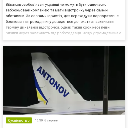
Військовозобов'язані українці не можуть бути одночасно
заброньовані компанією та мати відстрочку через сімейні
обставини. За словами юристів, для переходу на корпоративне
бронювання громадянину доведеться дочекатися закінчення
терміну дії наявної відстрочки, однак такий крок несе певні
ризики через залежність від роботодавця. Якщо у громадянина є
кілька варіантів для тимчасового уникнення мобілізації, юристи
дали поради, які недоліки та переваги має бронюв...
Суспільство
16:39,
6 серпня