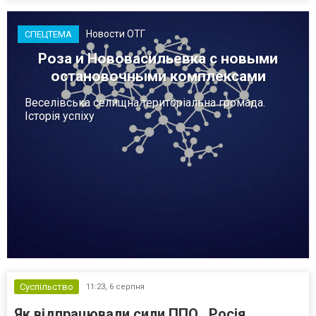
Новости ОТГ
СПЕЦТЕМА
Роза и Нововасильевка с новыми
остановочными комплексами
Веселівська селищна територіальна громада.
Історія успіху
Суспільство
11:23,
6 серпня
Як відпрацювали сили ППО . Росія