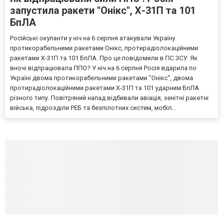
запустила ракети "Онікс", Х-31П та 101
БпЛА
Російські окупанти у ніч на 6 серпня атакували Україну
протикорабельними ракетами Онікс, протирадіолокаційними
ракетами Х-31П та 101 БпЛА. Про це повідомили в ПС ЗСУ. Як
вночі відпрацювала ППО? У ніч на 6 серпня Росія вдарила по
Україні двома протикорабельними ракетами "Онікс", двома
протирадіолокаційними ракетами Х-31П та 101 ударним БпЛА
різного типу. Повітряний напад відбивали авіація, зенітні ракетні
війська, підрозділи РЕБ та безпілотних систем, мобіл...