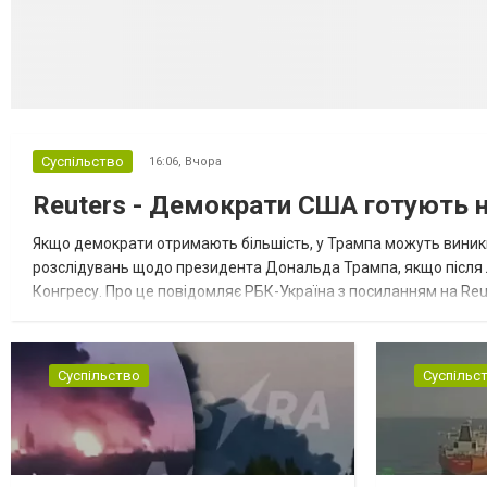
Суспільство
16:06,
Вчора
Reuters - Демократи США готують но
Якщо демократи отримають більшість, у Трампа можуть виник
розслідувань щодо президента Дональда Трампа, якщо після
Конгресу. Про це повідомляє РБК-Україна з посиланням на Reu
розглядають можливість використати повноваження Конгресу 
Суспільство
Суспільс