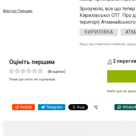
Зрозуміло, все що тепер
Виктор Першин
Кирилівської ОТГ. Про д
території Атманайського
КИРИЛІВКА
АТМ
Якщо ви помітили помилку, виділі
Оцініть першим
2 перегля
(
0
оцінок)
Поки ще ніхто не оцінював
Ніхто ще не рек
Reddit
Telegram
Viber
Whats