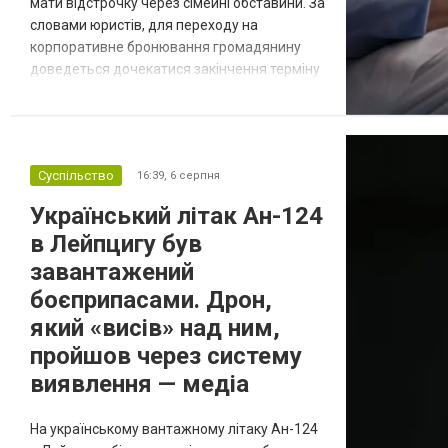
мати відстрочку через сімейні обставини. За
словами юристів, для переходу на
корпоративне бронювання громадянину
доведеться дочекатися закінчення терміну
дії наявної відстрочки, однак такий крок
несе певні ризики через залежність від
роботодавця. Якщо у громадянина є кілька
варіантів для тимчасового уникнення
Суспільство
16:39,
6 серпня
мобілізації, юристи дали поради, які
недоліки та переваги має бронюв...
Український літак Ан-124
в Лейпцигу був
завантажений
боєприпасами. Дрон,
який «висів» над ним,
пройшов через систему
виявлення — медіа
На українському вантажному літаку Ан-124