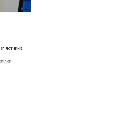
зпілотників,
слідки