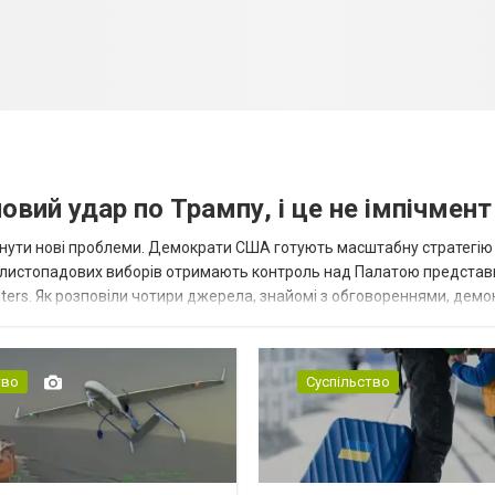
вий удар по Трампу, і це не імпічмент
нути нові проблеми. Демократи США готують масштабну стратегію
 листопадових виборів отримають контроль над Палатою представ
ters. Як розповіли чотири джерела, знайомі з обговореннями, демо
для проведення слухань, надсилан...
тво
Суспільство