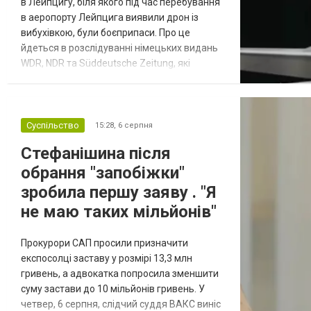
в Лейпцигу, біля якого під час перебування
в аеропорту Лейпцига виявили дрон із
вибухівкою, були боєприпаси. Про це
йдеться в розслідуванні німецьких видань
WDR, NDR та Süddeutsche Zeitung, які
посилаються на конфіденційний поліційний
звіт, цитує Tagesschau. Боєприпаси, яку
були на борту літака, незадовго до цього
доставили з Франції до Лейпцига, після
Суспільство
15:28,
6 серпня
чого їх мали транспортувати далі. За
Стефанішина після
даними слідства, 4 серпня о...
обрання "запобіжки"
зробила першу заяву . "Я
не маю таких мільйонів"
Прокурори САП просили призначити
експосолці заставу у розмірі 13,3 млн
гривень, а адвокатка попросила зменшити
суму застави до 10 мільйонів гривень. У
четвер, 6 серпня, слідчий суддя ВАКС виніс