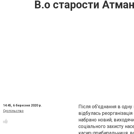
В.о старости Атман
14:45,
6 березня 2020 р.
Після об'єднання в одну
Суспільство
відбулась реорганізація
набрано новий, виходячи 
соціального захисту насе
касир-прибиральниця, во