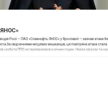
-ЯНОС»
аводів Росії — ПАО «Славнєфть-ЯНОС» у Ярославлі — зазнав атаки бе
іста.За свідченнями місцевих мешканців, ця повітряна атака стала
в і робота ППО не припинялися з нічних годин. Через загрозу та на
більн...