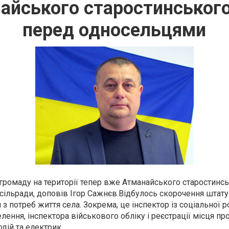
айського старостинського
перед односельцями
 громаду на території тепер вже Атманайського старостинс
 сільради, доповів Ігор Сажнєв.Відбулось скорочення штату
з потреб життя села. Зокрема, це інспектор із соціальної р
лення, інспектора військового обліку і реєстрації місця п
дій та електрик.