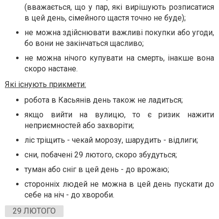
(вважається, що у пар, які вирішують розписатися
в цей день, сімейного щастя точно не буде);
не можна здійснювати важливі покупки або угоди,
бо вони не закінчаться щасливо;
не можна нічого купувати на смерть, інакше вона
скоро настане.
Які існують прикмети:
робота в Касьянів день також не ладиться;
якщо вийти на вулицю, то є ризик нажити
неприємностей або захворіти;
ліс тріщить - чекай морозу, шарудить - відлиги;
сни, побачені 29 лютого, скоро збудуться;
туман або сніг в цей день - до врожаю;
сторонніх людей не можна в цей день пускати до
себе на ніч - до хвороби.
29 ЛЮТОГО