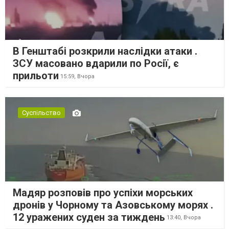
В Генштабі розкрили наслідки атаки .
ЗСУ масовано вдарили по Росії, є
прильоти
15:59,
Вчора
Суспільство
Мадяр розповів про успіхи морських
дронів у Чорному та Азовському морях .
12 уражених суден за тиждень
13:40,
Вчора