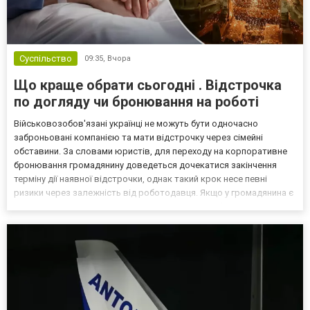
Суспільство
09:35,
Вчора
Що краще обрати сьогодні . Відстрочка
по догляду чи бронювання на роботі
Військовозобов'язані українці не можуть бути одночасно
заброньовані компанією та мати відстрочку через сімейні
обставини. За словами юристів, для переходу на корпоративне
бронювання громадянину доведеться дочекатися закінчення
терміну дії наявної відстрочки, однак такий крок несе певні
ризики через залежність від роботодавця. Якщо у громадянина є
кілька варіантів для тимчасового уникнення мобілізації, юристи
дали поради, які недоліки та переваги має бронюв...