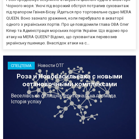
Чорного моря. Уночі під ворожий обстріл потрапив суховантаж
під прапором Гвінея-Бісау. Йдеться про торговельне судно MERA
QUEEN. Воно зазнало ураження, коли перебувало в акваторії
одного з українських портів. Про це повідомили глава ОВА Олег
Кіпер та Адміністрація морських портів України. Що відомо про
атаку на MERA QUEEN? Відомо, що суховантаж перевозив
українську пшеницю. Внаслідок атаки на с...
Новости ОТГ
СПЕЦТЕМА
Роза и Нововасильевка с новыми
остановочными комплексами
Веселівська селищна територіальна громада.
Історія успіху