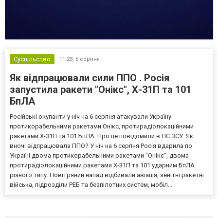
Суспільство
11:23,
6 серпня
Як відпрацювали сили ППО . Росія
запустила ракети "Онікс", Х-31П та 101
БпЛА
Російські окупанти у ніч на 6 серпня атакували Україну
протикорабельними ракетами Онікс, протирадіолокаційними
ракетами Х-31П та 101 БпЛА. Про це повідомили в ПС ЗСУ. Як
вночі відпрацювала ППО? У ніч на 6 серпня Росія вдарила по
Україні двома протикорабельними ракетами "Онікс", двома
протирадіолокаційними ракетами Х-31П та 101 ударним БпЛА
різного типу. Повітряний напад відбивали авіація, зенітні ракетні
війська, підрозділи РЕБ та безпілотних систем, мобіл...