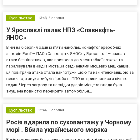
кореспондент ТСН. Прокурори САП просили призначити
експосолці заставу у розмірі 13,3 млн гривень. Своєю черго...
Суспільство
13:43,
6 серпня
У Ярославлі палає НПЗ «Славнєфть-
ЯНОС»
В ніч на 6 серпня один із п’яти найбільших нафтопереробних
заводів Росії — ПАО «Славнєфть-ЯНОС» у Ярославлі — зазнав
атаки безпілотників, яка призвела до масштабної пожежі та
паралізувала виїзд із міста.За свідченнями місцевих мешканців,
ця повітряна атака стала найпотужнішою та найінтенсивнішою за
весь час, а звуки вибухів і робота ППО не припинялися з нічних
годин. Через загрозу та наслідки ударів місцева влада була
змушена повністю перекрити автомобільн...
Суспільство
12:44,
6 серпня
Росія вдарила по суховантажу у Чорному
морі . Вбила українського моряка
Росія продовжує безупинно атакувати цивільні судна в акваторії