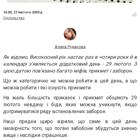
16:00,
27 лютого 2020 р.
Суспільство
Алина Рудакова
Як відомо, Високосний рік настає раз в чотири роки й в
календарі з'являється додатковий день - 29 лютого. З
цією датою пов'язано багато міфів, прикмет і заборон.
Що ж категорично не можна робити в цей день, а що
можна робити і які існують прикмети.
На жаль більшість приказок і прикмет обіцяють 29
лютого невдачу і біди, яких можна уникнути, якщо
дотримуватися ряду встановлених заборон.
Наші предки щиро вірили, що саме в цей день
імовірність того, що погані забобони збудуться значно
вище і наслідки страшніше.