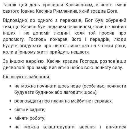
Також цей день прозвали Касьяновим, в честь імені
святого Іоанна Касіяна Римлянина, який зрадив Бога.
Відповідно до одного з переказів, Бог був обурений
тим, що Касьян був ледачим селянином, який не любив
інших і не допоміг людині, коли той просив про
допомогу. Господь покарав його і передрік, люди
будуть згадувати про нього лише раз на чотири роки,
коли в їхньому житті прийдуть нещастя.
За іншою версією, Касіян зрадив Господа, розповівши
дияволові про намір вигнати з небес всю нечисту силу.
Які існують заборони:
не можна починати щось нове (особливо, починати
будувати будинок або лагодити щось);
розповідати про плани на майбутнє і справах;
сіяти й садити;
міняти роботу;
не можна влаштовувати весілля і вінчатися