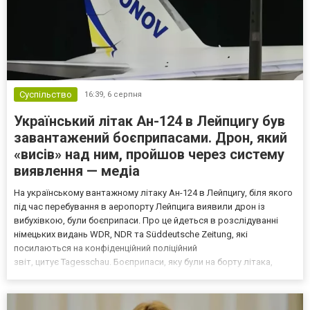
Суспільство
16:39,
6 серпня
Український літак Ан-124 в Лейпцигу був
завантажений боєприпасами. Дрон, який
«висів» над ним, пройшов через систему
виявлення — медіа
На українському вантажному літаку Ан-124 в Лейпцигу, біля якого
під час перебування в аеропорту Лейпцига виявили дрон із
вибухівкою, були боєприпаси. Про це йдеться в розслідуванні
німецьких видань WDR, NDR та Süddeutsche Zeitung, які
посилаються на конфіденційний поліційний
звіт, цитує Tagesschau. Боєприпаси, яку були на борту літака,
незадовго до цього доставили з Франції до Лейпцига, після чого
їх мали транспортувати далі. За даними слідства, 4 серпня о...