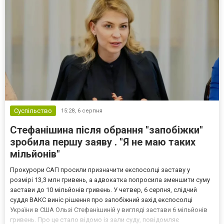
Суспільство
15:28,
6 серпня
Стефанішина після обрання "запобіжки"
зробила першу заяву . "Я не маю таких
мільйонів"
Прокурори САП просили призначити експосолці заставу у
розмірі 13,3 млн гривень, а адвокатка попросила зменшити суму
застави до 10 мільйонів гривень. У четвер, 6 серпня, слідчий
суддя ВАКС виніс рішення про запобіжний захід експосолці
України в США Ользі Стефанішиній у вигляді застави 6 мільйонів
гривень. Про це стало відомо із зали суду, повідомляє