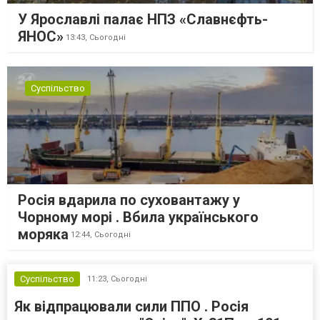
У Ярославлі палає НПЗ «Славнєфть-
ЯНОС»
13:43,
Сьогодні
Суспільство
Росія вдарила по суховантажу у
Чорному морі . Вбила українського
моряка
12:44,
Сьогодні
Суспільство
11:23,
Сьогодні
Як відпрацювали сили ППО . Росія