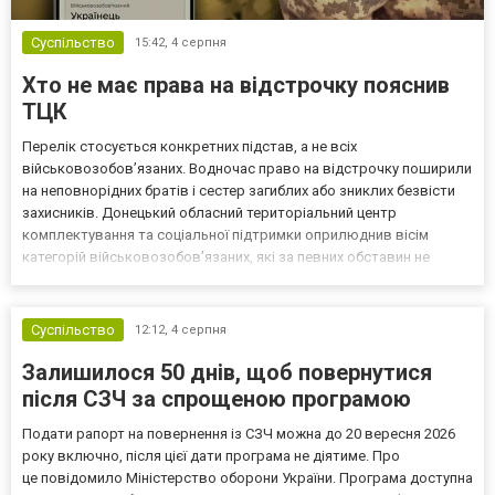
Суспільство
15:42,
4 серпня
Хто не має права на відстрочку пояснив
ТЦК
Перелік стосується конкретних підстав, а не всіх
військовозобов’язаних. Водночас право на відстрочку поширили
на неповнорідних братів і сестер загиблих або зниклих безвісти
захисників. Донецький обласний територіальний центр
комплектування та соціальної підтримки оприлюднив вісім
категорій військовозобов’язаних, які за певних обставин не
мають права на відстрочку від мобілізації за раніше доступними
підставами. Серед них — окремі студенти, боржники з аліме...
Суспільство
12:12,
4 серпня
Залишилося 50 днів, щоб повернутися
після СЗЧ за спрощеною програмою
Подати рапорт на повернення із СЗЧ можна до 20 вересня 2026
року включно, після цієї дати програма не діятиме. Про
це повідомило Міністерство оборони України. Програма доступна