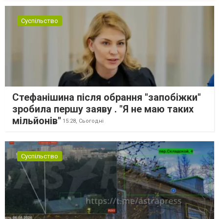
їх мали транспортувати далі. За даними слідства, 4 серпня о...
Суспільство
Стефанішина після обрання "запобіжки"
зробила першу заяву . "Я не маю таких
мільйонів"
15:28,
Сьогодні
Суспільство