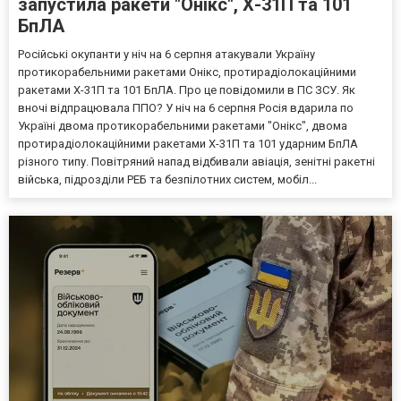
запустила ракети "Онікс", Х-31П та 101
БпЛА
Російські окупанти у ніч на 6 серпня атакували Україну
протикорабельними ракетами Онікс, протирадіолокаційними
ракетами Х-31П та 101 БпЛА. Про це повідомили в ПС ЗСУ. Як
вночі відпрацювала ППО? У ніч на 6 серпня Росія вдарила по
Україні двома протикорабельними ракетами "Онікс", двома
протирадіолокаційними ракетами Х-31П та 101 ударним БпЛА
різного типу. Повітряний напад відбивали авіація, зенітні ракетні
війська, підрозділи РЕБ та безпілотних систем, мобіл...