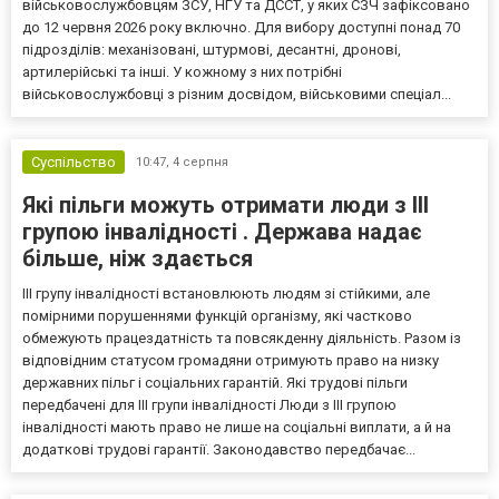
військовослужбовцям ЗСУ, НГУ та ДССТ, у яких СЗЧ зафіксовано
до 12 червня 2026 року включно. Для вибору доступні понад 70
підрозділів: механізовані, штурмові, десантні, дронові,
артилерійські та інші. У кожному з них потрібні
військовослужбовці з різним досвідом, військовими спеціал...
Суспільство
10:47,
4 серпня
Які пільги можуть отримати люди з III
групою інвалідності . Держава надає
більше, ніж здається
III групу інвалідності встановлюють людям зі стійкими, але
помірними порушеннями функцій організму, які частково
обмежують працездатність та повсякденну діяльність. Разом із
відповідним статусом громадяни отримують право на низку
державних пільг і соціальних гарантій. Які трудові пільги
передбачені для III групи інвалідності Люди з III групою
інвалідності мають право не лише на соціальні виплати, а й на
додаткові трудові гарантії. Законодавство передбачає...