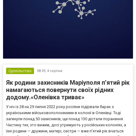
Суспільство
08:59,
4 серпня
Як родини захисників Маріуполя пʼятий рік
намагаються повернути своїх рідних
додому.«Оленівка триває»
У ніч із 28 на 29 липня 2022 року росіяни підірвали барак з
українськими військовополоненими в колонії в Оленівці. Тоді
загинули понад 50 захисників, ще понад 130 дістали поранення.
Частину тих, хто вижив, досі утримують у російських колоніях, а
їхні родини — дружини, матері, сестри — вже п’ятий рік вчаться