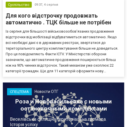
Суспільство
09:37,
4 серпня
Для кого відстрочку продовжать
автоматично . ТЦК більше не потрібен
Із серпня для більшості військовозобов’язаних продовження
відстрочки від мобілізації відбуватиметься автоматично. Якщо
всі необхідні дані є в державних реєстрах, звертатися до
територіального центру комплектування більше не доведеться.
Про це повідомляють Факти ICTV. У Міністерстві оборони
зазначили, що автоматичне продовження поширюється більш
ніж на 90% чинних відстрочок. Такий механізм уже охоплює 22
категорії громадян. Ще для 11 категорій оформити нову...
Новости ОТГ
СПЕЦТЕМА
Роза и Нововасильевка с новыми
остановочными комплексами
Веселівська селищна територіальна громада.
Історія успіху