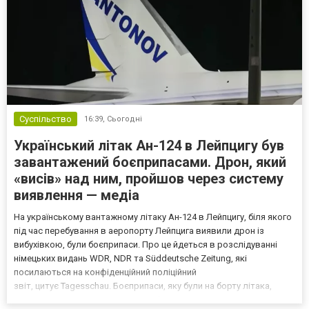
Суспільство
16:39,
Сьогодні
Український літак Ан-124 в Лейпцигу був
завантажений боєприпасами. Дрон, який
«висів» над ним, пройшов через систему
виявлення — медіа
На українському вантажному літаку Ан-124 в Лейпцигу, біля якого
під час перебування в аеропорту Лейпцига виявили дрон із
вибухівкою, були боєприпаси. Про це йдеться в розслідуванні
німецьких видань WDR, NDR та Süddeutsche Zeitung, які
посилаються на конфіденційний поліційний
звіт, цитує Tagesschau. Боєприпаси, яку були на борту літака,
незадовго до цього доставили з Франції до Лейпцига, після чого