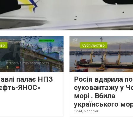
тво
Суспільство
лавлі палає НПЗ
Росія вдарила по
єфть-ЯНОС»
суховантажу у Ч
морі . Вбила
українського мо
12:44,
6 серпня