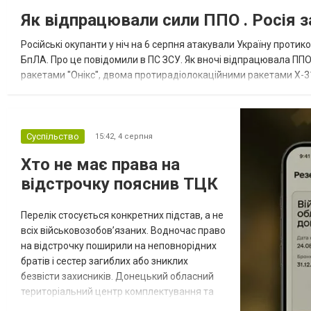
Як відпрацювали сили ППО . Росія з
Російські окупанти у ніч на 6 серпня атакували Україну прот
БпЛА. Про це повідомили в ПС ЗСУ. Як вночі відпрацювала ППО
ракетами "Онікс", двома протирадіолокаційними ракетами Х-31
зенітні ракетні війська, підрозділи РЕБ та безпілотних систем, мо
Суспільство
15:42,
4 серпня
Хто не має права на
відстрочку пояснив ТЦК
Перелік стосується конкретних підстав, а не
всіх військовозобов’язаних. Водночас право
на відстрочку поширили на неповнорідних
братів і сестер загиблих або зниклих
безвісти захисників. Донецький обласний
територіальний центр комплектування та
соціальної підтримки оприлюднив вісім