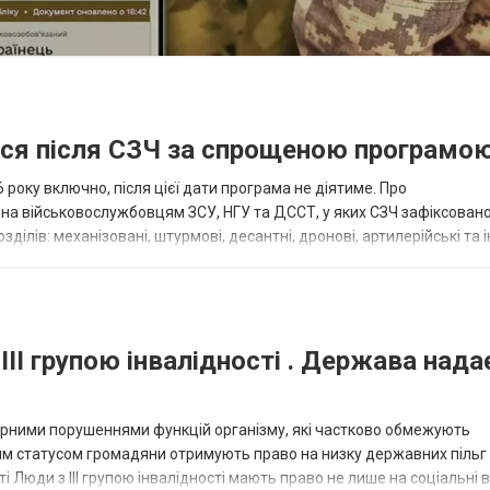
ися після СЗЧ за спрощеною програмо
року включно, після цієї дати програма не діятиме. Про
пна військовослужбовцям ЗСУ, НГУ та ДССТ, у яких СЗЧ зафіксовано
ілів: механізовані, штурмові, десантні, дронові, артилерійські та і
військовими спеціал...
III групою інвалідності . Держава нада
омірними порушеннями функцій організму, які частково обмежують
ним статусом громадяни отримують право на низку державних пільг 
сті Люди з III групою інвалідності мають право не лише на соціальні 