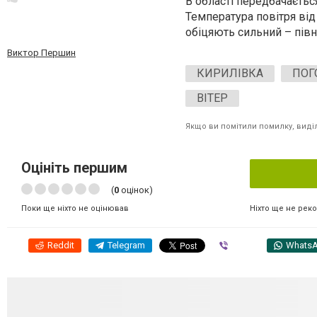
В області передбачається
Температура повітря від 
обіцяють сильний – півн
Виктор Першин
КИРИЛІВКА
ПОГ
ВІТЕР
Якщо ви помітили помилку, виділі
Оцініть першим
(
0
оцінок)
Ніхто ще не рек
Поки ще ніхто не оцінював
Reddit
Telegram
Viber
Whats