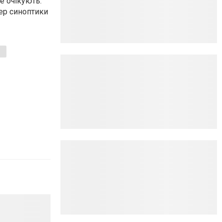
е очікують.
тер синоптики