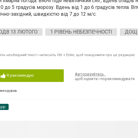
 хмарна погода. Вночі піде невеличкий сніг, вдень опадів н
0 до 5 градусів морозу. Вдень від 1 до 6 градусів тепла. Ві
ічно-західний, швидкістю від 7 до 12 м/с.
ОДВ 13 ЛЮТОГО
1 РІВЕНЬ НЕБЕЗПЕЧНОСТІ
ДОЩ
ть необхідний текст і натисніть Ctrl + Enter, щоб повідомити про це редакцію
Авторизуйтесь
,
Я рекомендую
щоб оцінити і порекомендувати
омендував
App