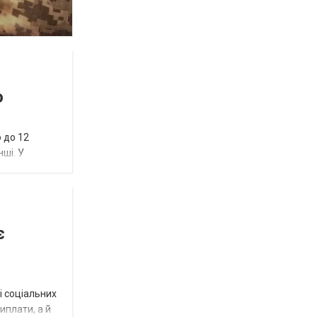
ю
 до 12
нші. У
є
і соціальних
виплати, а й