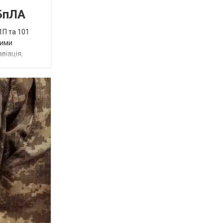
 БпЛА
1П та 101
ними
віація,