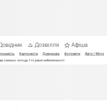
Довідник
Дозвілля
Афіша
рухомість
Карта міста
Довідкова
Фотозвіти
Авто / Мото
де слизько: погода 1-го рівня небезпечності