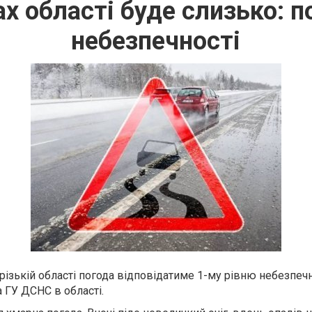
х області буде слизько: п
небезпечності
різькій області погода відповідатиме 1-му рівню небезпечн
 ГУ ДСНС в області.