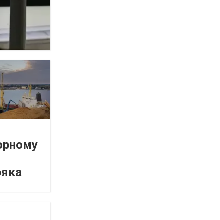
орному
ряка