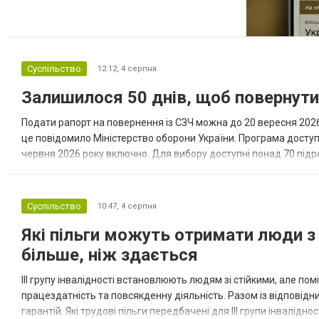
категорій військовозобов’язаних, які за
певних обставин не мають права на
відстрочку від мобілізації за раніше
доступними підставами. Серед них — окремі
Суспільство
12:12,
4 серпня
студенти, боржники з аліме...
Залишилося 50 днів, щоб повернут
Подати рапорт на повернення із СЗЧ можна до 20 вересня 2026 
це повідомило Міністерство оборони України. Програма досту
червня 2026 року включно. Для вибору доступні понад 70 підрозд
кожному з них потрібні військовослужбовці з різним досвідом, 
Суспільство
10:47,
4 серпня
Які пільги можуть отримати люди з 
більше, ніж здається
III групу інвалідності встановлюють людям зі стійкими, але п
працездатність та повсякденну діяльність. Разом із відповід
гарантій. Які трудові пільги передбачені для III групи інвалідно