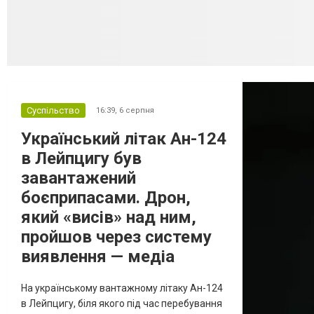
Суспільство
16:39,
6 серпня
Український літак Ан-124
в Лейпцигу був
завантажений
боєприпасами. Дрон,
який «висів» над ним,
пройшов через систему
виявлення — медіа
На українському вантажному літаку Ан-124
в Лейпцигу, біля якого під час перебування