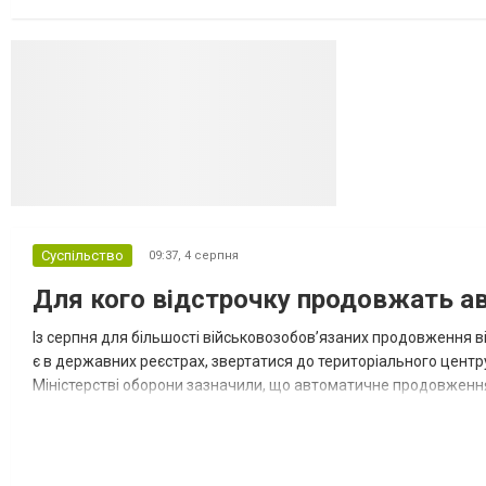
на додаткові трудові гарантії. Законодавство передбачає...
Суспільство
09:37,
4 серпня
Для кого відстрочку продовжать ав
Із серпня для більшості військовозобов’язаних продовження ві
є в державних реєстрах, звертатися до територіального центр
Міністерстві оборони зазначили, що автоматичне продовження
охоплює 22 категорії громадян. Ще для 11 категорій оформити н