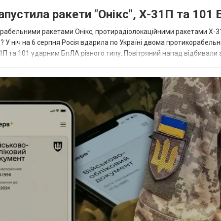
апустила ракети "Онікс", Х-31П та 101
икорабельними ракетами Онікс, протирадіолокаційними ракетами Х-3
? У ніч на 6 серпня Росія вдарила по Україні двома протикорабель
П та 101 ударним БпЛА різного типу. Повітряний напад відбивали а
біл...