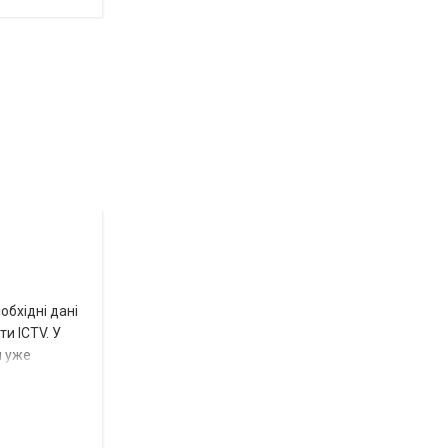
Новости
СПЕЦТЕМА
ОТГ
Роза
и
обхідні дані
Нововасильевка
и ICTV. У
м уже
с
новыми
остановочными