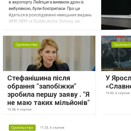
в аеропорту Лейпцига виявили дрон із
вибухівкою, були боєприпаси. Про це
йдеться в розслідуванні німецьких видань
WDR, NDR та Süddeutsche Zeitung, які
посилаються на конфіденційний поліційний
звіт, цитує Tagesschau. Боєприпаси, яку
були на борту літака, незадовго до цього
Суспільство
Суспільс
доставили з Франції до Лейпцига, після
чого їх мали транспортувати далі. За
даними слідства, 4 серпня о...
Стефанішина після
У Ярос
обрання "запобіжки"
«Славн
зробила першу заяву . "Я
13:43,
6 серпня
не маю таких мільйонів"
15:28,
6 серпня
Суспільство
11:23,
6 серпня