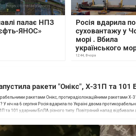
лавлі палає НПЗ
Росія вдарила по
єфть-ЯНОС»
суховантажу у Ч
морі . Вбила
українського мо
12:44,
Вчора
апустила ракети "Онікс", Х-31П та 101
икорабельними ракетами Онікс, протирадіолокаційними ракетами Х-3
? У ніч на 6 серпня Росія вдарила по Україні двома протикорабель
П та 101 ударним БпЛА різного типу. Повітряний напад відбивали а
біл...