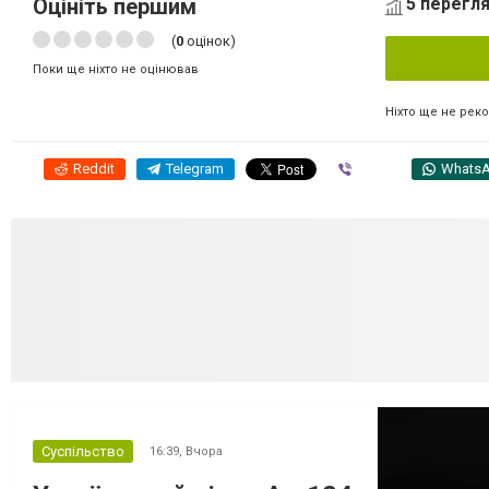
Оцініть першим
5 перегля
(
0
оцінок)
Поки ще ніхто не оцінював
Ніхто ще не рек
Reddit
Telegram
Viber
Whats
Суспільство
16:39,
Вчора