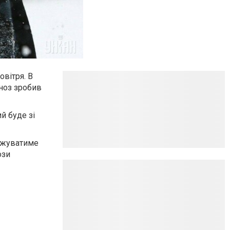
овітря. В
гноз зробив
й буде зі
овжуватиме
ози