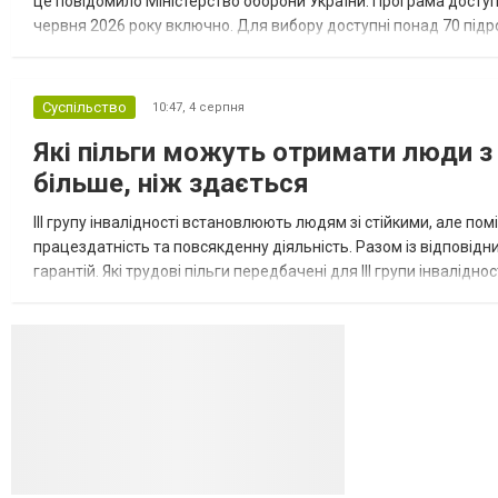
це повідомило Міністерство оборони України. Програма досту
червня 2026 року включно. Для вибору доступні понад 70 підрозд
кожному з них потрібні військовослужбовці з різним досвідом, 
Суспільство
10:47,
4 серпня
Які пільги можуть отримати люди з 
більше, ніж здається
III групу інвалідності встановлюють людям зі стійкими, але п
працездатність та повсякденну діяльність. Разом із відповід
гарантій. Які трудові пільги передбачені для III групи інвалідно
на додаткові трудові гарантії. Законодавство передбачає...