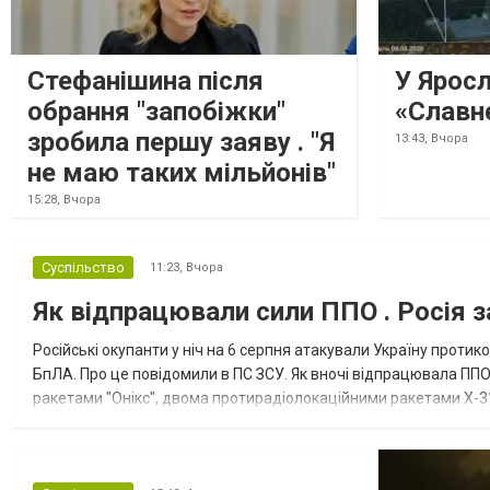
даними слідства, 4 серпня о...
Стефанішина після
У Ярос
обрання "запобіжки"
«Славн
зробила першу заяву . "Я
13:43,
Вчора
не маю таких мільйонів"
15:28,
Вчора
Суспільство
11:23,
Вчора
Як відпрацювали сили ППО . Росія з
Російські окупанти у ніч на 6 серпня атакували Україну прот
БпЛА. Про це повідомили в ПС ЗСУ. Як вночі відпрацювала ППО
ракетами "Онікс", двома протирадіолокаційними ракетами Х-31
зенітні ракетні війська, підрозділи РЕБ та безпілотних систем, мо