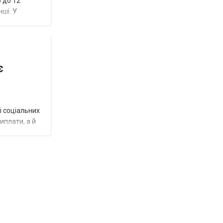
 до 12
нші. У
є
і соціальних
виплати, а й