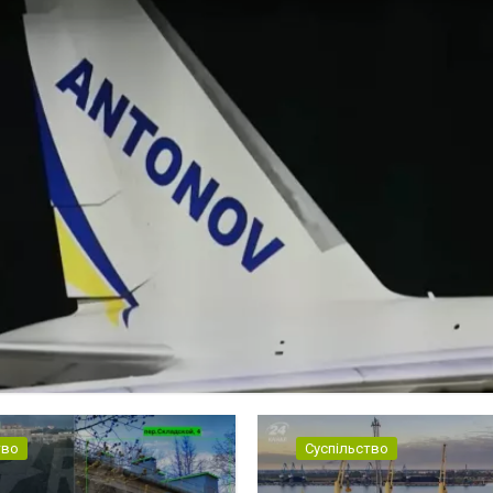
тво
Суспільство