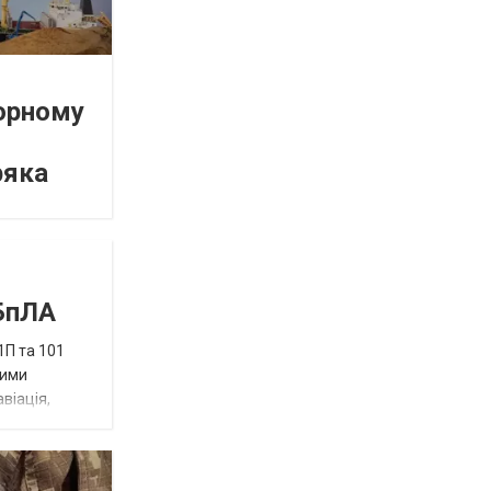
орному
ряка
 БпЛА
1П та 101
ними
віація,