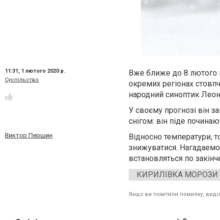
11:31,
1 лютого 2020 р.
Вже ближе до 8 лютого в
Суспільство
окремих регіонах стовпч
народний синоптик Леон
У своєму прогнозі він з
снігом: він піде починаю
Виктор Першин
Відносно температури, т
знижуватися. Нагадаемо
встановляться по закінч
КИРИЛІВКА МОРОЗИ 
Якщо ви помітили помилку, виділі