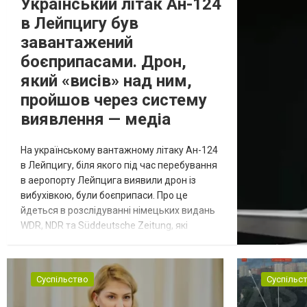
Український літак Ан-124
в Лейпцигу був
завантажений
боєприпасами. Дрон,
який «висів» над ним,
пройшов через систему
виявлення — медіа
На українському вантажному літаку Ан-124
в Лейпцигу, біля якого під час перебування
в аеропорту Лейпцига виявили дрон із
вибухівкою, були боєприпаси. Про це
йдеться в розслідуванні німецьких видань
WDR, NDR та Süddeutsche Zeitung, які
посилаються на конфіденційний поліційний
звіт, цитує Tagesschau. Боєприпаси, яку
були на борту літака, незадовго до цього
Суспільство
Суспільс
доставили з Франції до Лейпцига, після
чого їх мали транспортувати далі. За