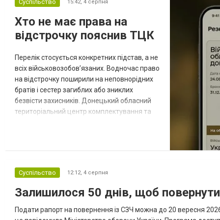
Суспільство
15:42,
4 серпня
Хто не має права на
відстрочку пояснив ТЦК
Перелік стосується конкретних підстав, а не
всіх військовозобов’язаних. Водночас право
на відстрочку поширили на неповнорідних
братів і сестер загиблих або зниклих
безвісти захисників. Донецький обласний
територіальний центр комплектування та
соціальної підтримки оприлюднив вісім
категорій військовозобов’язаних, які за
певних обставин не мають права на
відстрочку від мобілізації за раніше
доступними підставами. Серед них — окремі
Суспільство
12:12,
4 серпня
студенти, боржники з аліме...
Залишилося 50 днів, щоб повернут
Подати рапорт на повернення із СЗЧ можна до 20 вересня 2026 