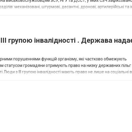
пна військовослужбовцям ЗСУ, НГУ та ДССТ, у яких СЗЧ зафіксовано
ілів: механізовані, штурмові, десантні, дронові, артилерійські та і
військовими спеціал...
III групою інвалідності . Держава нада
омірними порушеннями функцій організму, які частково обмежують
ним статусом громадяни отримують право на низку державних пільг 
сті Люди з III групою інвалідності мають право не лише на соціальні 