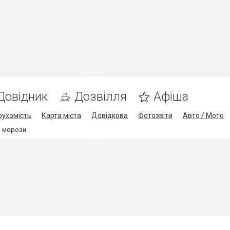
Довідник
Дозвілля
Афіша
рухомість
Карта міста
Довідкова
Фотозвіти
Авто / Мото
ь морози