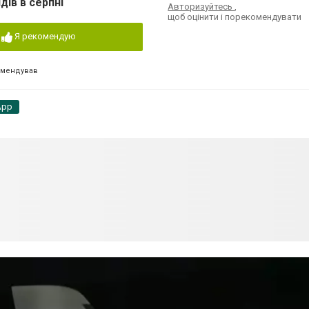
дів в серпні
Авторизуйтесь
,
щоб оцінити і порекомендувати
Я рекомендую
омендував
App