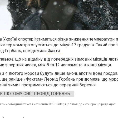
 Україні спостерігатиметься різке зниження температури п
ик термометра опуститься до мінус 17 градусів. Такий про
ід Горбань, повідомили
Факти.
апевняє, що на відміну від попередніх зимових місяців люти
чи з перших чисел, між 8 та 12 числами та в кінці місяця.
о з 4 лютого морози будуть лише вночі, апотім вона прод
, ще раніше «Фактам» Леонід Горбань повідомляв, що мор
енні зими і протримаються до середини березня.
В ЛЮТОМУ СНІГ ЛЕОНІД ГОРБАНЬ
ть необхідний текст і натисніть Ctrl + Enter, щоб повідомити про це редакцію