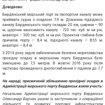
Довідково:
Бердянський морський порт за паспортом каналу може
приймати судна з осадкою 7,9 м. Довжина підхідного
каналу Бердянського порту складає 20 км, ширина – 90
м, щорічна заносимість каналу - 720 тис. куб. м на рік,
акваторії – 300 тис. куб. м на рік. Проектна глибина біля
причалів порту — 8,4 м, підхідного каналу — 8,55 м,
акваторії — 8,4 м.
З 2014 року задля забезпечення безпеки мореплавства
прохідну осадку в морському порту Бердянськ було
зменшено до 7,5 метрів. В жовтні 2016 року після
частково проведеного днопоглиблення її підняли до 7,7
м.
На нараді, присвяченій збільшенню прохідної осадки в
Адміністрації морського порту Бердянськ взяли участь:
Начальник Адміністрації морського порту Бердянськ
Олександр Барчан разом із заступником з операційної
діяльності та розвитку портової інфраструктури