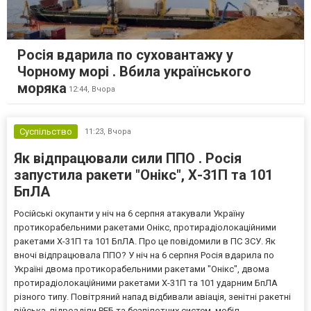
Росія вдарила по суховантажу у
Чорному морі . Вбила українського
моряка
12:44,
Вчора
Суспільство
11:23,
Вчора
Як відпрацювали сили ППО . Росія
запустила ракети "Онікс", Х-31П та 101
БпЛА
Російські окупанти у ніч на 6 серпня атакували Україну
протикорабельними ракетами Онікс, протирадіолокаційними
ракетами Х-31П та 101 БпЛА. Про це повідомили в ПС ЗСУ. Як
вночі відпрацювала ППО? У ніч на 6 серпня Росія вдарила по
Україні двома протикорабельними ракетами "Онікс", двома
протирадіолокаційними ракетами Х-31П та 101 ударним БпЛА
різного типу. Повітряний напад відбивали авіація, зенітні ракетні
війська, підрозділи РЕБ та безпілотних систем, мобіл...