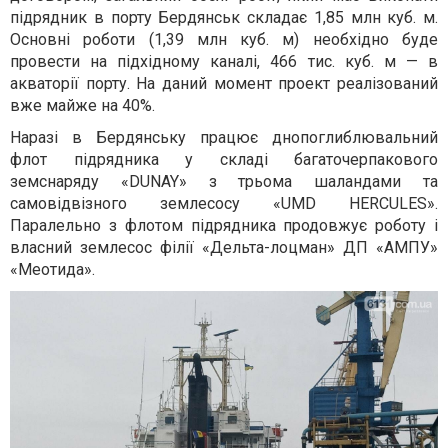
підрядник в порту Бердянськ складає 1,85 млн куб. м.
Основні роботи (1,39 млн куб. м) необхідно буде
провести на підхідному каналі, 466 тис. куб. м — в
акваторії порту. На даний момент проект реалізований
вже майже на 40%.
Наразі в Бердянську працює днопоглиблювальний
флот підрядника у складі багаточерпакового
земснаряду «DUNAY» з трьома шаландами та
самовідвізного землесосу «UMD HERCULES».
Паралельно з флотом підрядника продовжує роботу і
власний землесос філії «Дельта-лоцман» ДП «АМПУ»
«Меотида».