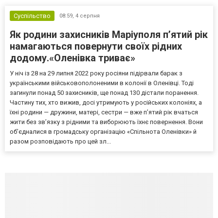
Суспільство
08:59,
4 серпня
Як родини захисників Маріуполя пʼятий рік
намагаються повернути своїх рідних
додому.«Оленівка триває»
У ніч із 28 на 29 липня 2022 року росіяни підірвали барак з
українськими військовополоненими в колонії в Оленівці. Тоді
загинули понад 50 захисників, ще понад 130 дістали поранення.
Частину тих, хто вижив, досі утримують у російських колоніях, а
їхні родини — дружини, матері, сестри — вже п’ятий рік вчаться
жити без зв’язку з рідними та виборюють їхнє повернення. Вони
об’єдналися в громадську організацію «Спільнота Оленівки» й
разом розповідають про цей зл...