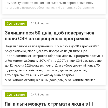
комплектування та соціальної підтримки оприлюднив вісім
категорій військовозобов’язаних, які за певних обставин не
мають права на відстрочку від мобілізації за раніше доступними
підставами. Серед них — окремі студенти, боржники з аліме...
Суспільство
12:12,
4 серпня
Залишилося 50 днів, щоб повернутися
після СЗЧ за спрощеною програмою
Подати рапорт на повернення із СЗЧ можна до 20 вересня 2026
року включно, після цієї дати програма не діятиме. Про
це повідомило Міністерство оборони України. Програма доступна
військовослужбовцям ЗСУ, НГУ та ДССТ, у яких СЗЧ зафіксовано
до 12 червня 2026 року включно. Для вибору доступні понад 70
підрозділів: механізовані, штурмові, десантні, дронові,
артилерійські та інші. У кожному з них потрібні
військовослужбовці з різним досвідом, військовими спеціал...
Суспільство
10:47,
4 серпня
Які пільги можуть отримати люди з III