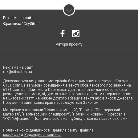
Реклама на сайті
Франшиза "CitySites"
Автори проєкту
Реклама на сайті:
rek@citysites.ua
Допускається цитування матеріалів без отримання попередньої згоди
6131.com.ua за умови розміщення в тексті обов'язкового посилання на
6131.com.ua - Сайт міста Кирилівка. Для інтернет-видань обов'язкове
розміщення прямого, відкритого для пошукових систем гіперпосилання
на цитовані статті не нижче другого абзацу в тексті або в якості джерела.
Порушення виняткових прав переслідується Законом.
Матеріали з плашками "Новини компаній", "Промо", "Партнерський
матеріал", "Партнерський спецпроєкт", "Політичні новини", "Пресреліз",
"PR", "Офіційно", "Політична реклама" публікуються на правах реклами.
Політика конфіденційності
Правила сайту
Правила
класифайд
Редакційна політика