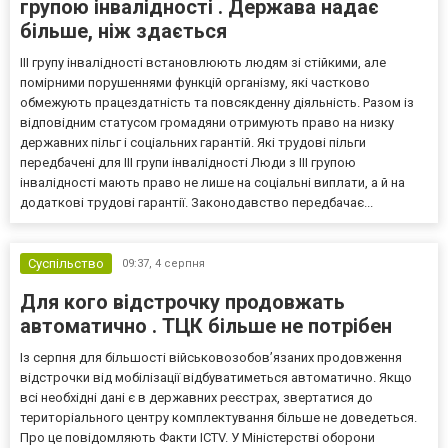
групою інвалідності . Держава надає
більше, ніж здається
III групу інвалідності встановлюють людям зі стійкими, але
помірними порушеннями функцій організму, які частково
обмежують працездатність та повсякденну діяльність. Разом із
відповідним статусом громадяни отримують право на низку
державних пільг і соціальних гарантій. Які трудові пільги
передбачені для III групи інвалідності Люди з III групою
інвалідності мають право не лише на соціальні виплати, а й на
додаткові трудові гарантії. Законодавство передбачає...
Суспільство
09:37,
4 серпня
Для кого відстрочку продовжать
автоматично . ТЦК більше не потрібен
Із серпня для більшості військовозобов’язаних продовження
відстрочки від мобілізації відбуватиметься автоматично. Якщо
всі необхідні дані є в державних реєстрах, звертатися до
територіального центру комплектування більше не доведеться.
Про це повідомляють Факти ICTV. У Міністерстві оборони