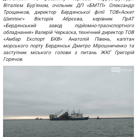
Віталієм Бур’яном, очільник ДП «БМТП» Олександр
Трощенков, директор Бердянської філії ТОВ«Аскет
Шиппінг» Вікторія Абрєєва, керівник ПрАТ
«Бердянський завод підйомно-траснспортного
обладнання» Валерій Черкаска, технічний директор ТОВ
«Амбар Експорт БКВ» Анатолій Півень, капітан
морського порту Бердянськ Дмитро Мірошниченко та
заступник міського голови з питань ЖКГ Григорій
Горячов.