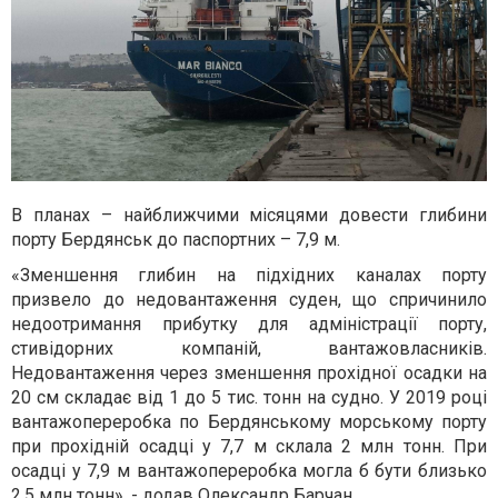
В планах – найближчими місяцями довести глибини
порту Бердянськ до паспортних – 7,9 м.
«Зменшення глибин на підхідних каналах порту
призв
ело
до недовантаження суден, що спричинило
недоотримання прибутку для адміністрації порту,
стивідорних компаній, вантажовласників.
Недовантаження через зменшення прохідної осадки на
20 см складає від 1 до 5 тис. тонн на судно. У 2019 році
вантажопереробка по Бердянському морському порту
при прохідній осадці у 7,7 м склала 2 млн тонн. При
осадці у 7,9 м вантажопереробка могла б бути близько
2,5 млн тонн», - додав Олександр Барчан.