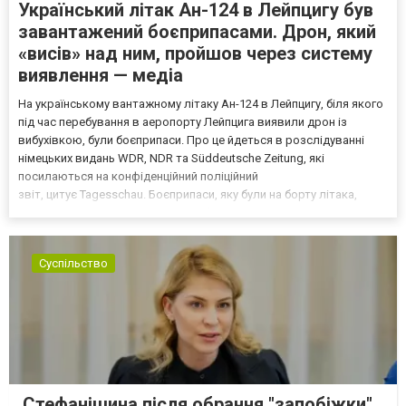
Український літак Ан-124 в Лейпцигу був
завантажений боєприпасами. Дрон, який
«висів» над ним, пройшов через систему
виявлення — медіа
На українському вантажному літаку Ан-124 в Лейпцигу, біля якого
під час перебування в аеропорту Лейпцига виявили дрон із
вибухівкою, були боєприпаси. Про це йдеться в розслідуванні
німецьких видань WDR, NDR та Süddeutsche Zeitung, які
посилаються на конфіденційний поліційний
звіт, цитує Tagesschau. Боєприпаси, яку були на борту літака,
незадовго до цього доставили з Франції до Лейпцига, після чого
їх мали транспортувати далі. За даними слідства, 4 серпня о...
Суспільство
Стефанішина після обрання "запобіжки"