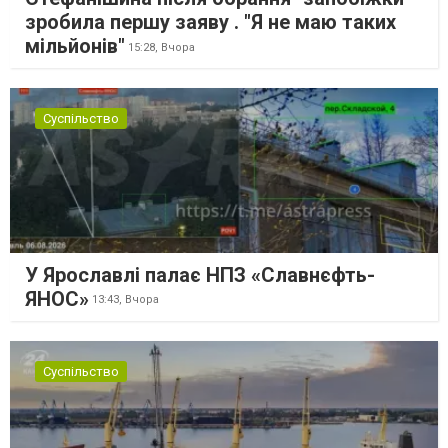
зробила першу заяву . "Я не маю таких
мільйонів"
15:28,
Вчора
Суспільство
У Ярославлі палає НПЗ «Славнєфть-
ЯНОС»
13:43,
Вчора
Суспільство