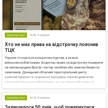
Суспільство
15:42,
4 серпня
Хто не має права на відстрочку пояснив
ТЦК
Перелік стосується конкретних підстав, а не всіх
військовозобов’язаних. Водночас право на відстрочку поширили
на неповнорідних братів і сестер загиблих або зниклих безвісти
захисників. Донецький обласний територіальний центр
комплектування та соціальної підтримки оприлюднив вісім
категорій військовозобов’язаних, які за певних обставин не
мають права на відстрочку від мобілізації за раніше доступними
підставами. Серед них — окремі студенти, боржники з аліме...
Суспільство
12:12,
4 серпня
Залишилося 50 днів, щоб повернутися