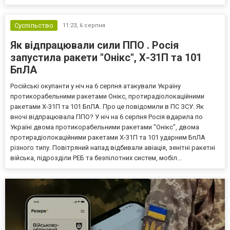
Суспільство
11:23,
6 серпня
Як відпрацювали сили ППО . Росія
запустила ракети "Онікс", Х-31П та 101
БпЛА
Російські окупанти у ніч на 6 серпня атакували Україну
протикорабельними ракетами Онікс, протирадіолокаційними
ракетами Х-31П та 101 БпЛА. Про це повідомили в ПС ЗСУ. Як
вночі відпрацювала ППО? У ніч на 6 серпня Росія вдарила по
Україні двома протикорабельними ракетами "Онікс", двома
протирадіолокаційними ракетами Х-31П та 101 ударним БпЛА
різного типу. Повітряний напад відбивали авіація, зенітні ракетні
війська, підрозділи РЕБ та безпілотних систем, мобіл...