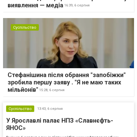
виявлення — медіа
16:39,
6 серпня
Суспільство
Стефанішина після обрання "запобіжки"
зробила першу заяву . "Я не маю таких
мільйонів"
15:28,
6 серпня
Суспільство
13:43,
6 серпня
У Ярославлі палає НПЗ «Славнєфть-
ЯНОС»