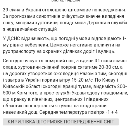
Виктор Першин
29 січня
в Україні
оголошено штормове попередження
.
За прогнозами синоптиків
очікується значн
е випадіння
сніг
у, місцями
хуртовини
,
повідом
ила
Державна служба
з надзвичайних ситуацій
.
У ДСНС
від
значають, що погодн
і
умов
и
відповіда
ють
І
-
му
рівню небезпеки
. Це
може негативно вплинути на
рух транспорту на окремих ділянках доріг і вулиць.
С
ьогодні
очікують
помірний сніг, а вдень 31 січня значн
і
опади
, хуртовини
,
сніжн
ий
покрив
сягатиме
20-30 см
, а
на дорогах
утвореться
ожеледиця.
Разом з тим, сьогодні
і завтра в Україні пориви вітру 15-20 м/с. По Києву і
Київській області сьогодні вранці туман, видимість 200-
500 м.
Крім того, в прес-службі Укравтодору повідомили,
що з ранку в північних, центральних і південних
областях спостерігається туман, на сході країни
невеликий дощ. Середня температура повітря -1 + 4.
КИРИЛІВКА ШТОРМОВЕ ПОПЕРЕДЖЕННЯ СНІГ