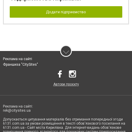
Додати підприємство
Реклама на сайті
Франшиза "CitySites"
Автори проєкту
Реклама на сайті:
rek@citysites.ua
Допускається цитування матеріалів без отримання попередньої згоди
6131.com.ua за умови розміщення в тексті обов'язкового посилання на
6131.com.ua - Сайт міста Кирилівка. Для інтернет-видань обов'язкове
розміщення прямого, відкритого для пошукових систем гіперпосилання