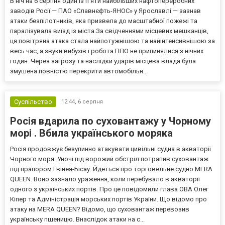
В ніч на 6 серпня один із п’яти найбільших нафтопереробних
заводів Росії — ПАО «Славнєфть-ЯНОС» у Ярославлі — зазнав
атаки безпілотників, яка призвела до масштабної пожежі та
паралізувала виїзд із міста.За свідченнями місцевих мешканців,
ця повітряна атака стала найпотужнішою та найінтенсивнішою за
весь час, а звуки вибухів і робота ППО не припинялися з нічних
годин. Через загрозу та наслідки ударів місцева влада була
змушена повністю перекрити автомобільн...
Суспільство
12:44,
6 серпня
Росія вдарила по суховантажу у Чорному
морі . Вбила українського моряка
Росія продовжує безупинно атакувати цивільні судна в акваторії
Чорного моря. Уночі під ворожий обстріл потрапив суховантаж
під прапором Гвінея-Бісау. Йдеться про торговельне судно MERA
QUEEN. Воно зазнало ураження, коли перебувало в акваторії
одного з українських портів. Про це повідомили глава ОВА Олег
Кіпер та Адміністрація морських портів України. Що відомо про
атаку на MERA QUEEN? Відомо, що суховантаж перевозив
українську пшеницю. Внаслідок атаки на с...