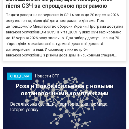
після СЗЧ за спрощеною програмою
Подати рапорт на повернення із СЗЧ можна до 20 вересня 2026
року включно, після цієї дати програма не діятиме. Про
це повідомило Міністерство оборони України. Програма доступна
військовослужбовцям ЗСУ, НГУ та ДССТ, у яких СЗЧ зафіксовано
до 12 червня 2026 року включно. Для вибору доступні понад 70
підрозділів: механізовані, штурмові, десантні, дронові,
артилерійські та інші. У кожному з них потрібні
військовослужбовці з різним досвідом, військовими спеціал...
Новости ОТГ
СПЕЦТЕМА
Роза и Нововасильевка с новыми
остановочными комплексами
Веселівська селищна територіальна громада.
Історія успіху