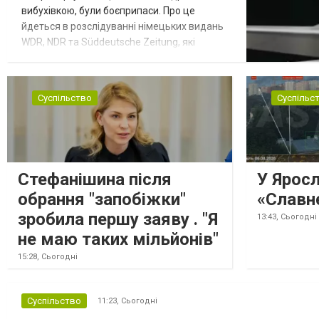
вибухівкою, були боєприпаси. Про це
йдеться в розслідуванні німецьких видань
WDR, NDR та Süddeutsche Zeitung, які
посилаються на конфіденційний поліційний
звіт, цитує Tagesschau. Боєприпаси, яку
були на борту літака, незадовго до цього
Суспільство
Суспільс
доставили з Франції до Лейпцига, після
чого їх мали транспортувати далі. За
даними слідства, 4 серпня о...
Стефанішина після
У Ярос
обрання "запобіжки"
«Славн
зробила першу заяву . "Я
13:43,
Сьогодні
не маю таких мільйонів"
15:28,
Сьогодні
Суспільство
11:23,
Сьогодні