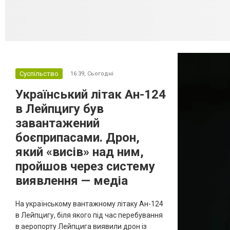
Суспільство
16:39,
Сьогодні
Український літак Ан-124
в Лейпцигу був
завантажений
боєприпасами. Дрон,
який «висів» над ним,
пройшов через систему
виявлення — медіа
На українському вантажному літаку Ан-124
в Лейпцигу, біля якого під час перебування
в аеропорту Лейпцига виявили дрон із