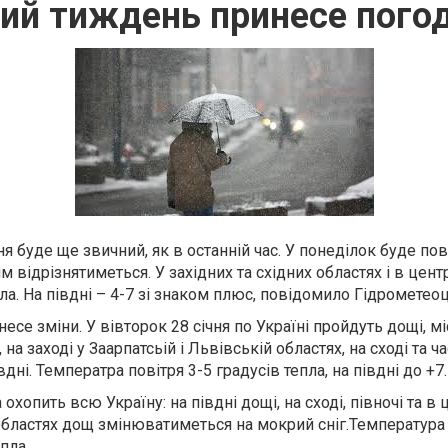
ий тиждень принесе погод
я буде ще звичний, як в останній час. У понеділок буде по
відрізнятиметься. У західних та східних областях і в центрі
пла. На півдні – 4-7 зі знаком плюс, повідомило Гідрометео
есе зміни. У вівторок 28 січня по Україні пройдуть дощі, м
на заході у Заарпатсьій і Львівській областях, на сході та ч
вдні. Температра повітря 3-5 градусів тепла, на півдні до +7.
 охопить всю Україну: на півдні дощі, на сході, півночі та в 
 областях дощ змінюватиметься на мокрий сніг.Температура п
пла.