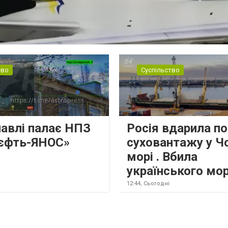
тво
Суспільство
лавлі палає НПЗ
Росія вдарила по
єфть-ЯНОС»
суховантажу у Ч
морі . Вбила
українського мо
12:44,
Сьогодні