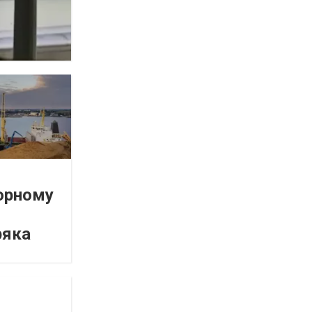
орному
ряка