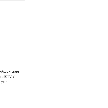
Новости
СПЕЦТЕМА
ОТГ
Роза
и
обхідні дані
Нововасильевка
и ICTV. У
м уже
с
новыми
остановочными