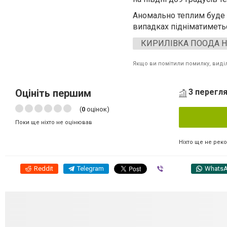
Аномально теплим буде л
випадках підніматиметьс
КИРИЛІВКА ПООДА 
Якщо ви помітили помилку, виділі
Оцініть першим
3 перегля
(
0
оцінок)
Поки ще ніхто не оцінював
Ніхто ще не рек
Reddit
Telegram
Viber
Whats