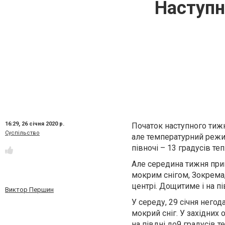
Наступн
16:29,
26 січня 2020 р.
Початок наступного тижн
Суспільство
але температурний режим 
півночі – 13 градусів те
Але середина тижня прин
мокрим снігом, Зокрема, 
центрі. Дощитиме і на пі
Виктор Першин
У середу, 29 січня негода
мокрий сніг. У західних
на півдні до9 градусів те