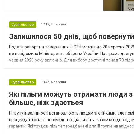
категорій військовозобов’язаних, які за
певних обставин не мають права на
відстрочку від мобілізації за раніше
доступними підставами. Серед них — окремі
Суспільство
12:12,
4 серпня
студенти, боржники з аліме...
Залишилося 50 днів, щоб повернут
Подати рапорт на повернення із СЗЧ можна до 20 вересня 2026 
це повідомило Міністерство оборони України. Програма досту
червня 2026 року включно. Для вибору доступні понад 70 підрозд
кожному з них потрібні військовослужбовці з різним досвідом, 
Суспільство
10:47,
4 серпня
Які пільги можуть отримати люди з 
більше, ніж здається
III групу інвалідності встановлюють людям зі стійкими, але п
працездатність та повсякденну діяльність. Разом із відповід
гарантій. Які трудові пільги передбачені для III групи інвалідно
на додаткові трудові гарантії. Законодавство передбачає...