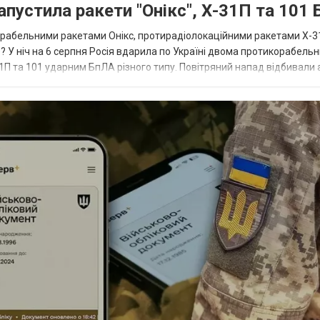
апустила ракети "Онікс", Х-31П та 101
икорабельними ракетами Онікс, протирадіолокаційними ракетами Х-3
? У ніч на 6 серпня Росія вдарила по Україні двома протикорабель
П та 101 ударним БпЛА різного типу. Повітряний напад відбивали а
біл...