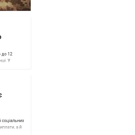
ю
 до 12
нші. У
є
і соціальних
виплати, а й