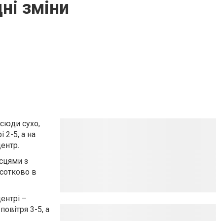
ні зміни
всюди сухо,
 2-5, а на
центр.
ісцями з
асотково в
центрі –
овітря 3-5, а