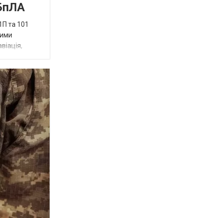
 БпЛА
1П та 101
ними
віація,