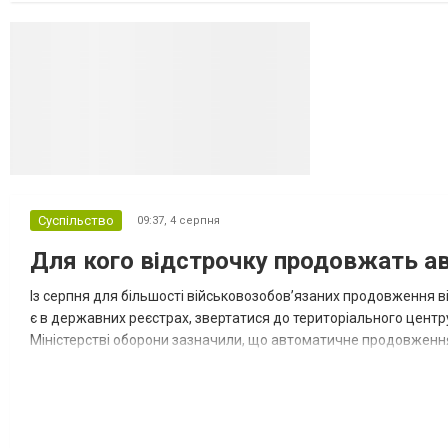
Суспільство
09:37,
4 серпня
Для кого відстрочку продовжать ав
Із серпня для більшості військовозобов’язаних продовження ві
є в державних реєстрах, звертатися до територіального центр
Міністерстві оборони зазначили, що автоматичне продовження
охоплює 22 категорії громадян. Ще для 11 категорій оформити н