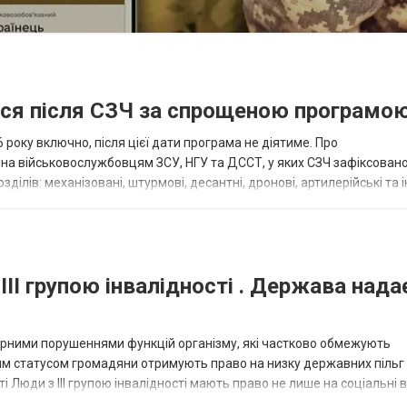
ися після СЗЧ за спрощеною програмо
року включно, після цієї дати програма не діятиме. Про
пна військовослужбовцям ЗСУ, НГУ та ДССТ, у яких СЗЧ зафіксовано
ілів: механізовані, штурмові, десантні, дронові, артилерійські та і
військовими спеціал...
III групою інвалідності . Держава нада
омірними порушеннями функцій організму, які частково обмежують
ним статусом громадяни отримують право на низку державних пільг 
сті Люди з III групою інвалідності мають право не лише на соціальні 