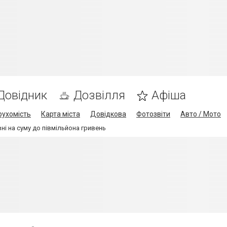
Довідник
Дозвілля
Афіша
рухомість
Карта міста
Довідкова
Фотозвіти
Авто / Мото
і на суму до півмільйона гривень