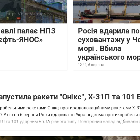
лавлі палає НПЗ
Росія вдарила по
єфть-ЯНОС»
суховантажу у Ч
морі . Вбила
українського мо
12:44,
6 серпня
апустила ракети "Онікс", Х-31П та 101
икорабельними ракетами Онікс, протирадіолокаційними ракетами Х-3
? У ніч на 6 серпня Росія вдарила по Україні двома протикорабель
П та 101 ударним БпЛА різного типу. Повітряний напад відбивали а
біл...