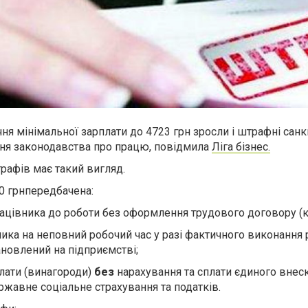
ня мінімальної зарплати до 4723 грн зросли і штрафні санк
ня законодавства про працю, повідмила
Ліга бізнес.
трафів має такий вигляд.
0 грн
передбачена
:
ацівника до роботи без оформлення трудового договору
(к
ка на неповний робочий час у разі фактичного виконання 
ановлений на підприємстві;
плати (винагороди)
без
нарахування та сплати єдиного внес
жавне соціальне страхування та податків.