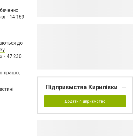
дбачених
зі -
14 169
чаються до
ову
у»
-
47 230
о працю,
Підприємства Кирилівки
астині
Додати підприємство