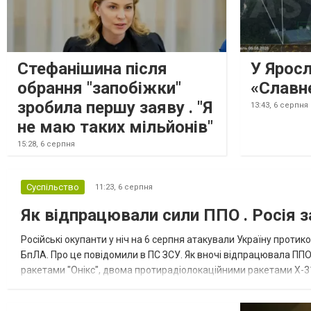
чого їх мали транспортувати далі. За
даними слідства, 4 серпня о...
Стефанішина після
У Ярос
обрання "запобіжки"
«Славн
зробила першу заяву . "Я
13:43,
6 серпня
не маю таких мільйонів"
15:28,
6 серпня
Суспільство
11:23,
6 серпня
Як відпрацювали сили ППО . Росія з
Російські окупанти у ніч на 6 серпня атакували Україну прот
БпЛА. Про це повідомили в ПС ЗСУ. Як вночі відпрацювала ППО
ракетами "Онікс", двома протирадіолокаційними ракетами Х-31
зенітні ракетні війська, підрозділи РЕБ та безпілотних систем, мо