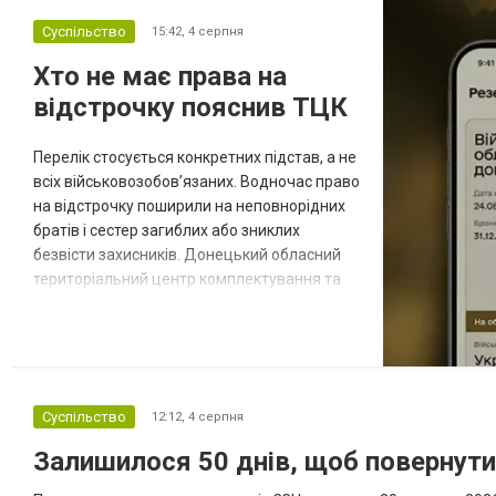
Суспільство
15:42,
4 серпня
Хто не має права на
відстрочку пояснив ТЦК
Перелік стосується конкретних підстав, а не
всіх військовозобов’язаних. Водночас право
на відстрочку поширили на неповнорідних
братів і сестер загиблих або зниклих
безвісти захисників. Донецький обласний
територіальний центр комплектування та
соціальної підтримки оприлюднив вісім
категорій військовозобов’язаних, які за
певних обставин не мають права на
відстрочку від мобілізації за раніше
доступними підставами. Серед них — окремі
Суспільство
12:12,
4 серпня
студенти, боржники з аліме...
Залишилося 50 днів, щоб повернут