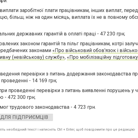
аф
и
:
виплати заробітної плати
працівникам, інших виплат, пере
ю, більш, ніж на один місяць, виплата їх не в повному обся
льних державних гарантій в оплаті праці
-
47 230 грн
;
влених законом гарантій та пільг
працівникам, котрі залу
передбачених законами
«Про військовий обов'язок і військ
ивну (невійськову) службу»
,
«Про мобілізаційну підготовк
ведення перевірки
з питань додержання законодавства пр
 проведенні -
14 169 грн
;
при проведенні перевірки
з питань виявленні порушень у ч
ю -
472 300 грн
;
ог трудового законодавства - 4 723 грн.
 ДЛЯ ПІДПРИЄМЦІВ
ть необхідний текст і натисніть Ctrl + Enter, щоб повідомити про це редакцію