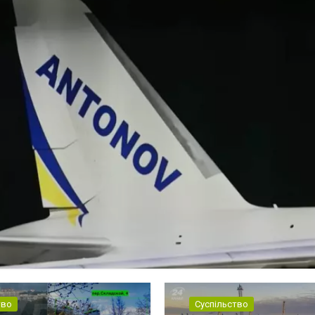
тво
Суспільство