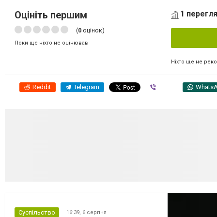
Оцініть першим
1 перегля
(
0
оцінок)
Поки ще ніхто не оцінював
Ніхто ще не рек
Reddit
Telegram
Viber
Whats
Суспільство
16:39,
6 серпня