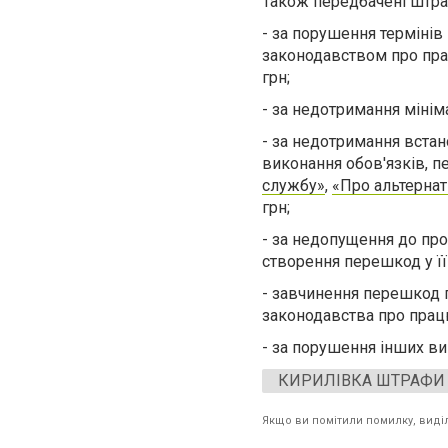
Також передбачені штр
-
за
порушення термінів 
законодавством про прац
грн
;
-
за
недотримання мініма
-
за
недотримання встано
виконання обов'язків, 
службу»
,
«Про альтернат
грн
;
-
за
недопущення до про
створення перешкод у її
-
за
вчинення перешкод 
законодавства про прац
-
за
порушення інших вим
КИРИЛІВКА ШТРАФИ
Якщо ви помітили помилку, виділі