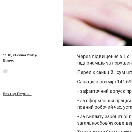
11:10,
24 січня 2020 р.
Через підвищення з 1 січ
Бізнес
підприємців за порушен
Перелік санкцій і сум ш
Санкція в розмірі
141 69
-
за
фактичний допуск пр
Виктор Першин
-
за
оформлення працівни
повний робочий час, уст
-
за
виплату заробітної 
загальнообов'язкове дер