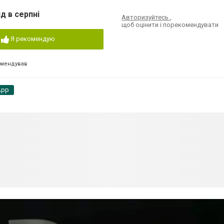
д в серпні
Авторизуйтесь
,
щоб оцінити і порекомендувати
Я рекомендую
омендував
App