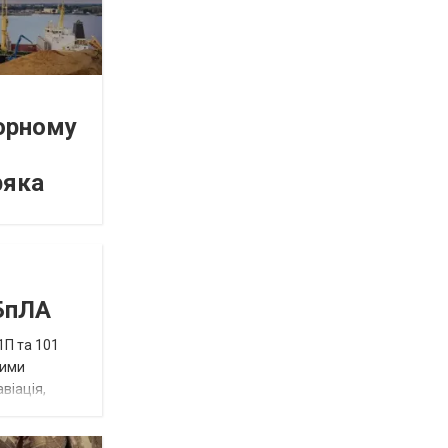
орному
ряка
 БпЛА
1П та 101
ними
віація,