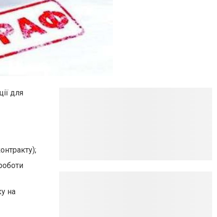
ції для
онтракту);
роботи
ку
на