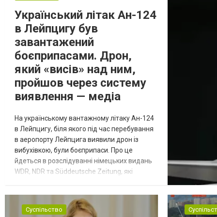
Український літак Ан-124
в Лейпцигу був
завантажений
боєприпасами. Дрон,
який «висів» над ним,
пройшов через систему
виявлення — медіа
На українському вантажному літаку Ан-124
в Лейпцигу, біля якого під час перебування
в аеропорту Лейпцига виявили дрон із
вибухівкою, були боєприпаси. Про це
йдеться в розслідуванні німецьких видань
WDR, NDR та Süddeutsche Zeitung, які
посилаються на конфіденційний поліційний
звіт, цитує Tagesschau. Боєприпаси, яку
були на борту літака, незадовго до цього
Суспільство
Суспільс
доставили з Франції до Лейпцига, після