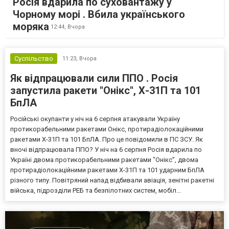
Росія вдарила по суховантажу у
Чорному морі . Вбила українського
моряка
12:44,
Вчора
Суспільство
11:23,
Вчора
Як відпрацювали сили ППО . Росія
запустила ракети "Онікс", Х-31П та 101
БпЛА
Російські окупанти у ніч на 6 серпня атакували Україну
протикорабельними ракетами Онікс, протирадіолокаційними
ракетами Х-31П та 101 БпЛА. Про це повідомили в ПС ЗСУ. Як
вночі відпрацювала ППО? У ніч на 6 серпня Росія вдарила по
Україні двома протикорабельними ракетами "Онікс", двома
протирадіолокаційними ракетами Х-31П та 101 ударним БпЛА
різного типу. Повітряний напад відбивали авіація, зенітні ракетні
війська, підрозділи РЕБ та безпілотних систем, мобіл...