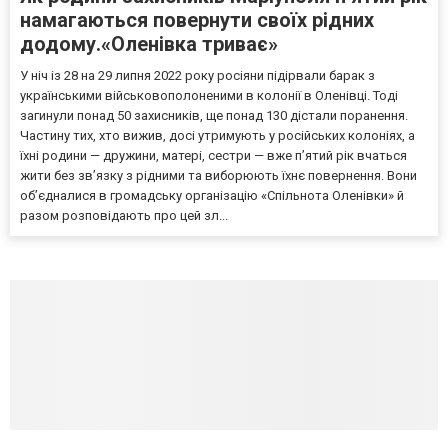
намагаються повернути своїх рідних
додому.«Оленівка триває»
У ніч із 28 на 29 липня 2022 року росіяни підірвали барак з
українськими військовополоненими в колонії в Оленівці. Тоді
загинули понад 50 захисників, ще понад 130 дістали поранення.
Частину тих, хто вижив, досі утримують у російських колоніях, а
їхні родини — дружини, матері, сестри — вже п’ятий рік вчаться
жити без зв’язку з рідними та виборюють їхнє повернення. Вони
об’єдналися в громадську організацію «Спільнота Оленівки» й
разом розповідають про цей зл...