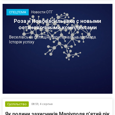
Новости ОТГ
СПЕЦТЕМА
Роза и Нововасильевка с новыми
остановочными комплексами
Веселівська селищна територіальна громада.
Історія успіху
Суспільство
08:59,
4 серпня
Як родини захисників Маріуполя пʼятий рік