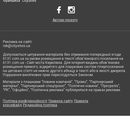
Франшиза "CitySites"
Автори проєкту
Реклама на сайті:
rek@citysites.ua
Допускається цитування матеріалів без отримання попередньої згоди
6131.com.ua за умови розміщення в тексті обов'язкового посилання на
6131.com.ua - Сайт міста Кирилівка. Для інтернет-видань обов'язкове
розміщення прямого, відкритого для пошукових систем гіперпосилання
на цитовані статті не нижче другого абзацу в тексті або в якості джерела.
Порушення виняткових прав переслідується Законом.
Матеріали з плашками "Новини компаній", "Промо", "Партнерський
матеріал", "Партнерський спецпроєкт", "Політичні новини", "Пресреліз",
"PR", "Офіційно", "Політична реклама" публікуються на правах реклами.
Політика конфіденційності
Правила сайту
Правила
класифайд
Редакційна політика