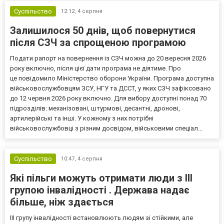
Суспільство
12:12,
4 серпня
Залишилося 50 днів, щоб повернутися
після СЗЧ за спрощеною програмою
Подати рапорт на повернення із СЗЧ можна до 20 вересня 2026
року включно, після цієї дати програма не діятиме. Про
це повідомило Міністерство оборони України. Програма доступна
військовослужбовцям ЗСУ, НГУ та ДССТ, у яких СЗЧ зафіксовано
до 12 червня 2026 року включно. Для вибору доступні понад 70
підрозділів: механізовані, штурмові, десантні, дронові,
артилерійські та інші. У кожному з них потрібні
військовослужбовці з різним досвідом, військовими спеціал...
Суспільство
10:47,
4 серпня
Які пільги можуть отримати люди з III
групою інвалідності . Держава надає
більше, ніж здається
III групу інвалідності встановлюють людям зі стійкими, але