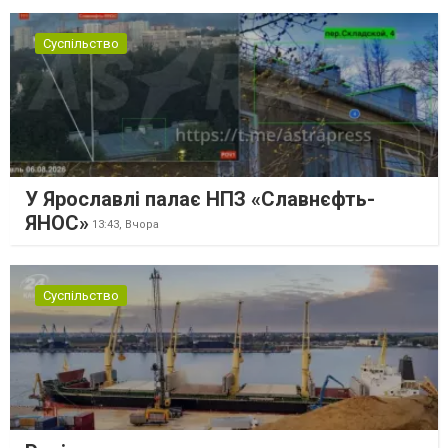
Суспільство
У Ярославлі палає НПЗ «Славнєфть-
ЯНОС»
13:43,
Вчора
Суспільство