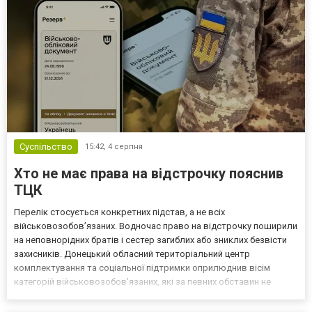
Суспільство
15:42,
4 серпня
Хто не має права на відстрочку пояснив
ТЦК
Перелік стосується конкретних підстав, а не всіх
військовозобов’язаних. Водночас право на відстрочку поширили
на неповнорідних братів і сестер загиблих або зниклих безвісти
захисників. Донецький обласний територіальний центр
комплектування та соціальної підтримки оприлюднив вісім
категорій військовозобов’язаних, які за певних обставин не
мають права на відстрочку від мобілізації за раніше доступними
підставами. Серед них — окремі студенти, боржники з аліме...