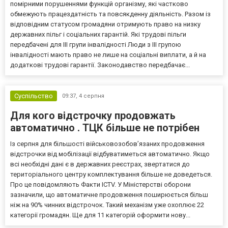
помірними порушеннями функцій організму, які частково
обмежують працездатність та повсякденну діяльність. Разом із
відповідним статусом громадяни отримують право на низку
державних пільг і соціальних гарантій. Які трудові пільги
передбачені для III групи інвалідності Люди з III групою
інвалідності мають право не лише на соціальні виплати, а й на
додаткові трудові гарантії. Законодавство передбачає...
Суспільство
09:37,
4 серпня
Для кого відстрочку продовжать
автоматично . ТЦК більше не потрібен
Із серпня для більшості військовозобов’язаних продовження
відстрочки від мобілізації відбуватиметься автоматично. Якщо
всі необхідні дані є в державних реєстрах, звертатися до
територіального центру комплектування більше не доведеться.
Про це повідомляють Факти ICTV. У Міністерстві оборони
зазначили, що автоматичне продовження поширюється більш
ніж на 90% чинних відстрочок. Такий механізм уже охоплює 22
категорії громадян. Ще для 11 категорій оформити нову...