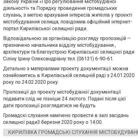
Закону України «Про регулювання містобудівної
діяльності» та Порядку проведення громадських
слухань, з метою врахуваня інтересів жителів у проекті
містобудування селища, повідомив офіційний інтернет-
портал Кирилівської селищної ради.
В
ідповідальною за організацію розгляду пропозицій —
пр
изначено начальника відділу містобудування ,
архітектури та благоустрою Кирилівської селищної ради
Сіліну Ірину Олександрівну тел. (06131) 6
-
90
-
61.
Детально з матеріалами проекту документації можна
ознайомитись
в Кирилівській селищній раді
з
24.01.2020
року по 24.02.2020 року.
Пропозиції до проекту містобудівної документації
подавати слід не пізніше 24 лютого. Подані після цієї
дати пропозиції розглядатися не будуть.
Громадскі слухання намічено провести в залі засідань
селищної ради3 березня 2020 року о 14:00.
КИРИЛІВКА ГРОМАДСЬКІ СЛУХАННЯ МІСТОБУДУВАН