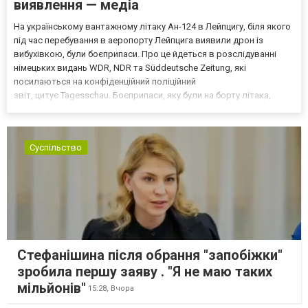
виявлення — медіа
На українському вантажному літаку Ан-124 в Лейпцигу, біля якого
під час перебування в аеропорту Лейпцига виявили дрон із
вибухівкою, були боєприпаси. Про це йдеться в розслідуванні
німецьких видань WDR, NDR та Süddeutsche Zeitung, які
посилаються на конфіденційний поліційний
звіт, цитує Tagesschau. Боєприпаси, яку були на борту літака,
незадовго до цього доставили з Франції до Лейпцига, після чого
їх мали транспортувати далі. За даними слідства, 4 серпня о...
Суспільство
Стефанішина після обрання "запобіжки"
зробила першу заяву . "Я не маю таких
мільйонів"
15:28,
Вчора