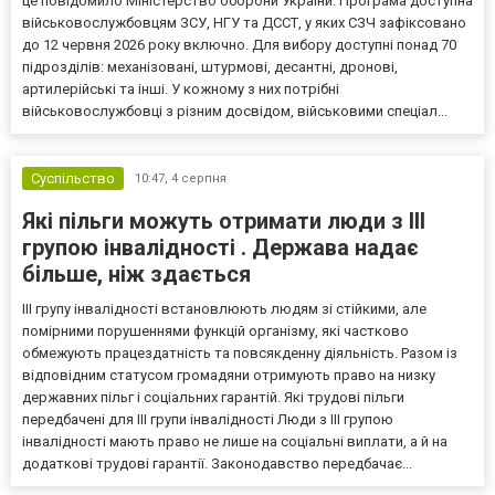
це повідомило Міністерство оборони України. Програма доступна
військовослужбовцям ЗСУ, НГУ та ДССТ, у яких СЗЧ зафіксовано
до 12 червня 2026 року включно. Для вибору доступні понад 70
підрозділів: механізовані, штурмові, десантні, дронові,
артилерійські та інші. У кожному з них потрібні
військовослужбовці з різним досвідом, військовими спеціал...
Суспільство
10:47,
4 серпня
Які пільги можуть отримати люди з III
групою інвалідності . Держава надає
більше, ніж здається
III групу інвалідності встановлюють людям зі стійкими, але
помірними порушеннями функцій організму, які частково
обмежують працездатність та повсякденну діяльність. Разом із
відповідним статусом громадяни отримують право на низку
державних пільг і соціальних гарантій. Які трудові пільги
передбачені для III групи інвалідності Люди з III групою
інвалідності мають право не лише на соціальні виплати, а й на
додаткові трудові гарантії. Законодавство передбачає...