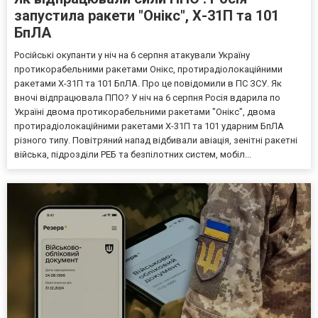
запустила ракети "Онікс", Х-31П та 101
БпЛА
Російські окупанти у ніч на 6 серпня атакували Україну
протикорабельними ракетами Онікс, протирадіолокаційними
ракетами Х-31П та 101 БпЛА. Про це повідомили в ПС ЗСУ. Як
вночі відпрацювала ППО? У ніч на 6 серпня Росія вдарила по
Україні двома протикорабельними ракетами "Онікс", двома
протирадіолокаційними ракетами Х-31П та 101 ударним БпЛА
різного типу. Повітряний напад відбивали авіація, зенітні ракетні
війська, підрозділи РЕБ та безпілотних систем, мобіл...