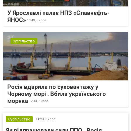
У Ярославлі палає НПЗ «Славнєфть-
ЯНОС»
13:43,
Вчора
Суспільство
Росія вдарила по суховантажу у
Чорному морі . Вбила українського
моряка
12:44,
Вчора
Суспільство
11:23,
Вчора
Як відпрацювали сили ППО . Росія