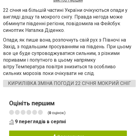
Виктор Першин
22 січня на більшій частині України очікуються опади у
вигляді дощу та мокрого снігу. Правда негода може
обминути південні регіони, повідомила на Фейсбук
синоптик Наталка Діденко.
Опади, як пише вона, розпочнуть свій рух з Півночі на
Захід, з подальшим просуванням на південь. При цьому
все це буде супроводжуватися сильним, з різкими
поривами і попутного в цьому напрямку
вітру.Температура повітря знизиться та особливо
сильних морозів поки очікувати не слід.
КИРИЛІВКА ЗМІНА ПОГОДИ 22 СІЧНЯ МОКРИЙ СНІГ
Оцініть першим
(
0
оцінок)
9 переглядів в серпні