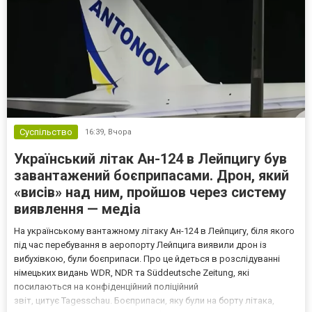
Суспільство
16:39,
Вчора
Український літак Ан-124 в Лейпцигу був
завантажений боєприпасами. Дрон, який
«висів» над ним, пройшов через систему
виявлення — медіа
На українському вантажному літаку Ан-124 в Лейпцигу, біля якого
під час перебування в аеропорту Лейпцига виявили дрон із
вибухівкою, були боєприпаси. Про це йдеться в розслідуванні
німецьких видань WDR, NDR та Süddeutsche Zeitung, які
посилаються на конфіденційний поліційний
звіт, цитує Tagesschau. Боєприпаси, яку були на борту літака,