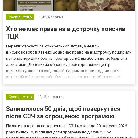
Суспільство
15:42,
4 серпня
Хто не має права на відстрочку пояснив
ТЦК
Перелік стосується конкретних підстав, а не всіх
військовозобов’язаних. Водночас право на відстрочку поширили
на неповнорідних братів і сестер загиблих або зниклих безвісти
захисників. Донецький обласний територіальний центр
комплектування та соціальної підтримки оприлюднив вісім
категорій військовозобов’язаних, які за певних обставин не
мають права на відстрочку від мобілізації за раніше доступними
підставами. Серед них — окремі студенти, боржники з аліме...
Суспільство
12:12,
4 серпня
Залишилося 50 днів, щоб повернутися
після СЗЧ за спрощеною програмою
Подати рапорт на повернення із СЗЧ можна до 20 вересня 2026
року включно, після цієї дати програма не діятиме. Про