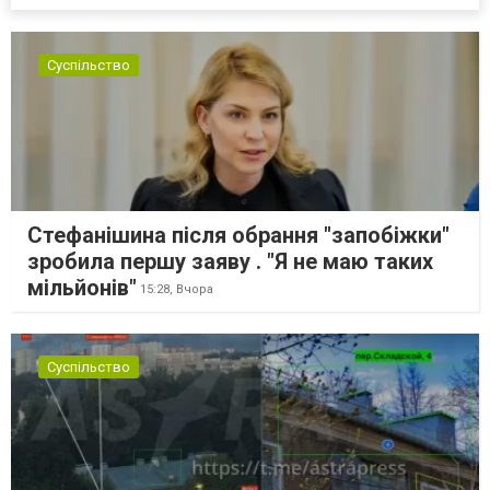
незадовго до цього доставили з Франції до Лейпцига, після чого
їх мали транспортувати далі. За даними слідства, 4 серпня о...
Суспільство
Стефанішина після обрання "запобіжки"
зробила першу заяву . "Я не маю таких
мільйонів"
15:28,
Вчора
Суспільство