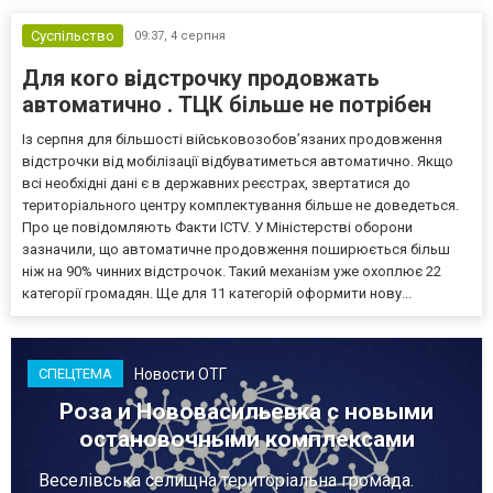
Суспільство
09:37,
4 серпня
Для кого відстрочку продовжать
автоматично . ТЦК більше не потрібен
Із серпня для більшості військовозобов’язаних продовження
відстрочки від мобілізації відбуватиметься автоматично. Якщо
всі необхідні дані є в державних реєстрах, звертатися до
територіального центру комплектування більше не доведеться.
Про це повідомляють Факти ICTV. У Міністерстві оборони
зазначили, що автоматичне продовження поширюється більш
ніж на 90% чинних відстрочок. Такий механізм уже охоплює 22
категорії громадян. Ще для 11 категорій оформити нову...
Новости ОТГ
СПЕЦТЕМА
Роза и Нововасильевка с новыми
остановочными комплексами
Веселівська селищна територіальна громада.