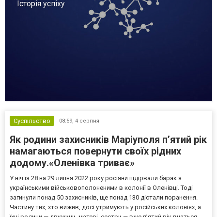
Історія успіху
Суспільство
08:59,
4 серпня
Як родини захисників Маріуполя пʼятий рік
намагаються повернути своїх рідних
додому.«Оленівка триває»
У ніч із 28 на 29 липня 2022 року росіяни підірвали барак з
українськими військовополоненими в колонії в Оленівці. Тоді
загинули понад 50 захисників, ще понад 130 дістали поранення.
Частину тих, хто вижив, досі утримують у російських колоніях, а
їхні родини — дружини, матері, сестри — вже п’ятий рік вчаться