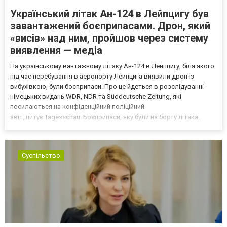
Український літак Ан-124 в Лейпцигу був
завантажений боєприпасами. Дрон, який
«висів» над ним, пройшов через систему
виявлення — медіа
На українському вантажному літаку Ан-124 в Лейпцигу, біля якого
під час перебування в аеропорту Лейпцига виявили дрон із
вибухівкою, були боєприпаси. Про це йдеться в розслідуванні
німецьких видань WDR, NDR та Süddeutsche Zeitung, які
посилаються на конфіденційний поліційний
звіт, цитує Tagesschau. Боєприпаси, яку були на борту літака,
незадовго до цього доставили з Франції до Лейпцига, після чого
їх мали транспортувати далі. За даними слідства, 4 серпня о...
Суспільство