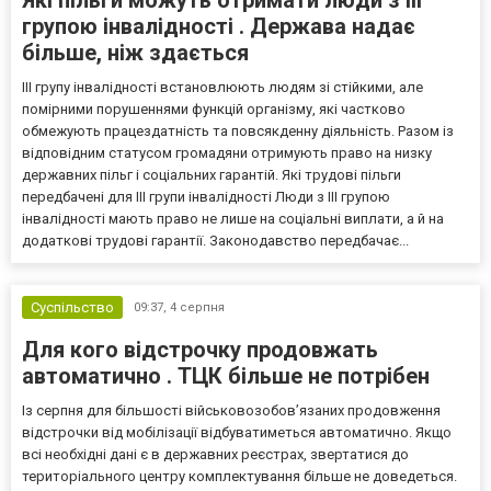
групою інвалідності . Держава надає
більше, ніж здається
III групу інвалідності встановлюють людям зі стійкими, але
помірними порушеннями функцій організму, які частково
обмежують працездатність та повсякденну діяльність. Разом із
відповідним статусом громадяни отримують право на низку
державних пільг і соціальних гарантій. Які трудові пільги
передбачені для III групи інвалідності Люди з III групою
інвалідності мають право не лише на соціальні виплати, а й на
додаткові трудові гарантії. Законодавство передбачає...
Суспільство
09:37,
4 серпня
Для кого відстрочку продовжать
автоматично . ТЦК більше не потрібен
Із серпня для більшості військовозобов’язаних продовження
відстрочки від мобілізації відбуватиметься автоматично. Якщо
всі необхідні дані є в державних реєстрах, звертатися до
територіального центру комплектування більше не доведеться.