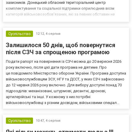
захисників. Донецький обласний територіальний центр
комплектування та соціальної підтримки оприлюднив вісім
категорій військовозобов’язаних, які за певних обставин не
мають права на відстрочку від мобілізації за раніше доступними
підставами. Серед них — окремі студенти, боржники з аліме...
Суспільство
12:12,
4 серпня
Залишилося 50 днів, щоб повернутися
після СЗЧ за спрощеною програмою
Подати рапорт на повернення із СЗЧ можна до 20 вересня 2026
року включно, після цієї дати програма не діятиме. Про
це повідомило Міністерство оборони України. Програма доступна
військовослужбовцям ЗСУ, НГУ та ДССТ, у яких СЗЧ зафіксовано
до 12 червня 2026 року включно. Для вибору доступні понад 70
підрозділів: механізовані, штурмові, десантні, дронові,
артилерійські та інші. У кожному з них потрібні
військовослужбовці з різним досвідом, військовими спеціал...
Суспільство
10:47,
4 серпня
Які пільги можуть отримати люди з III