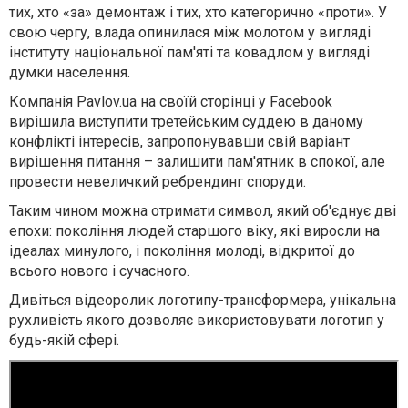
тих, хто «за» демонтаж і тих, хто категорично «проти». У
свою чергу, влада опинилася між молотом у вигляді
інституту національної пам'яті та ковадлом у вигляді
думки населення.
Компанія Pavlov.ua на своїй сторінці у Facebook
вирішила виступити третейським суддею в даному
конфлікті інтересі
в,
запропонувавши свій варіант
вирішення питання – залишити пам'ятник в спокої, але
провести невеличкий ребрендинг споруди.
Таким чином можна отримати символ, який об'єднує дві
епохи: покоління людей старшого віку, які виросли на
ідеалах минулого, і покоління молоді, відкритої до
всього нового і сучасного.
Дивіться відеоролик логотипу-трансформера, унікальна
рухливість якого дозволяє використовувати логотип у
будь-якій сфері.