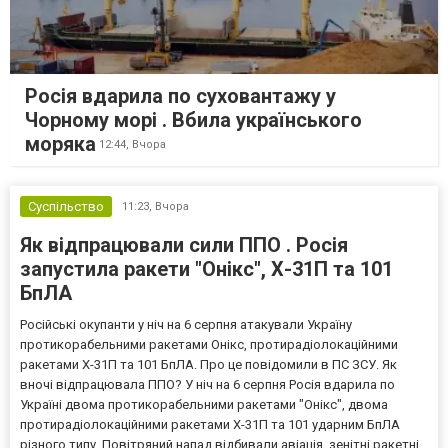
Росія вдарила по суховантажу у
Чорному морі . Вбила українського
моряка
12:44,
Вчора
Суспільство
11:23,
Вчора
Як відпрацювали сили ППО . Росія
запустила ракети "Онікс", Х-31П та 101
БпЛА
Російські окупанти у ніч на 6 серпня атакували Україну
протикорабельними ракетами Онікс, протирадіолокаційними
ракетами Х-31П та 101 БпЛА. Про це повідомили в ПС ЗСУ. Як
вночі відпрацювала ППО? У ніч на 6 серпня Росія вдарила по
Україні двома протикорабельними ракетами "Онікс", двома
протирадіолокаційними ракетами Х-31П та 101 ударним БпЛА
різного типу. Повітряний напад відбивали авіація, зенітні ракетні