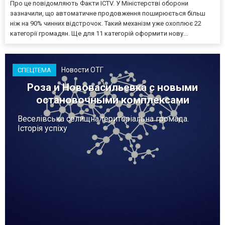
Про це повідомляють Факти ICTV. У Міністерстві оборони
зазначили, що автоматичне продовження поширюється більш
ніж на 90% чинних відстрочок. Такий механізм уже охоплює 22
категорії громадян. Ще для 11 категорій оформити нову...
Новости ОТГ
СПЕЦТЕМА
Роза и Нововасильевка с новыми
остановочными комплексами
Веселівська селищна територіальна громада.
Історія успіху