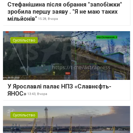
Стефанішина після обрання "запобіжки"
зробила першу заяву . "Я не маю таких
мільйонів"
15:28,
Вчора
Суспільство
У Ярославлі палає НПЗ «Славнєфть-
ЯНОС»
13:43,
Вчора
Суспільство