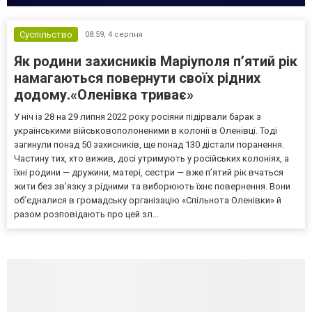
Суспільство
08:59,
4 серпня
Як родини захисників Маріуполя пʼятий рік
намагаються повернути своїх рідних
додому.«Оленівка триває»
У ніч із 28 на 29 липня 2022 року росіяни підірвали барак з
українськими військовополоненими в колонії в Оленівці. Тоді
загинули понад 50 захисників, ще понад 130 дістали поранення.
Частину тих, хто вижив, досі утримують у російських колоніях, а
їхні родини — дружини, матері, сестри — вже п’ятий рік вчаться
жити без зв’язку з рідними та виборюють їхнє повернення. Вони
об’єдналися в громадську організацію «Спільнота Оленівки» й
разом розповідають про цей зл...