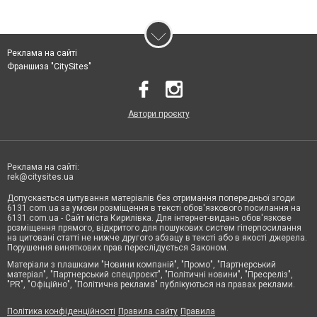
Реклама на сайті
Франшиза "CitySites"
Автори проєкту
Реклама на сайті:
rek@citysites.ua
Допускається цитування матеріалів без отримання попередньої згоди
6131.com.ua за умови розміщення в тексті обов'язкового посилання на
6131.com.ua - Сайт міста Кирилівка. Для інтернет-видань обов'язкове
розміщення прямого, відкритого для пошукових систем гіперпосилання
на цитовані статті не нижче другого абзацу в тексті або в якості джерела.
Порушення виняткових прав переслідується Законом.
Матеріали з плашками "Новини компаній", "Промо", "Партнерський
матеріал", "Партнерський спецпроєкт", "Політичні новини", "Пресреліз",
"PR", "Офіційно", "Політична реклама" публікуються на правах реклами.
Політика конфіденційності
Правила сайту
Правила