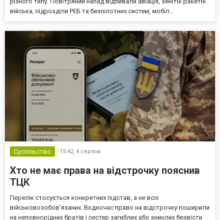
різного типу. Повітряний напад відбивали авіація, зенітні ракетні
війська, підрозділи РЕБ та безпілотних систем, мобіл...
Суспільство
15:42,
4 серпня
Хто не має права на відстрочку пояснив
ТЦК
Перелік стосується конкретних підстав, а не всіх
військовозобов’язаних. Водночас право на відстрочку поширили
на неповнорідних братів і сестер загиблих або зниклих безвісти