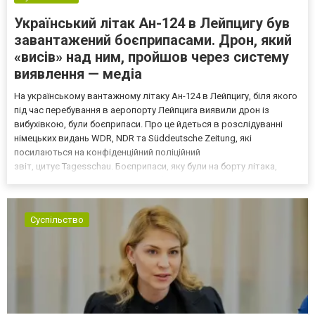
Український літак Ан-124 в Лейпцигу був
завантажений боєприпасами. Дрон, який
«висів» над ним, пройшов через систему
виявлення — медіа
На українському вантажному літаку Ан-124 в Лейпцигу, біля якого
під час перебування в аеропорту Лейпцига виявили дрон із
вибухівкою, були боєприпаси. Про це йдеться в розслідуванні
німецьких видань WDR, NDR та Süddeutsche Zeitung, які
посилаються на конфіденційний поліційний
звіт, цитує Tagesschau. Боєприпаси, яку були на борту літака,
незадовго до цього доставили з Франції до Лейпцига, після чого
їх мали транспортувати далі. За даними слідства, 4 серпня о...
Суспільство