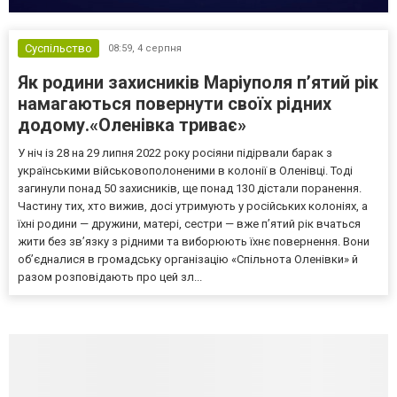
Суспільство
08:59,
4 серпня
Як родини захисників Маріуполя пʼятий рік
намагаються повернути своїх рідних
додому.«Оленівка триває»
У ніч із 28 на 29 липня 2022 року росіяни підірвали барак з
українськими військовополоненими в колонії в Оленівці. Тоді
загинули понад 50 захисників, ще понад 130 дістали поранення.
Частину тих, хто вижив, досі утримують у російських колоніях, а
їхні родини — дружини, матері, сестри — вже п’ятий рік вчаться
жити без зв’язку з рідними та виборюють їхнє повернення. Вони
об’єдналися в громадську організацію «Спільнота Оленівки» й
разом розповідають про цей зл...