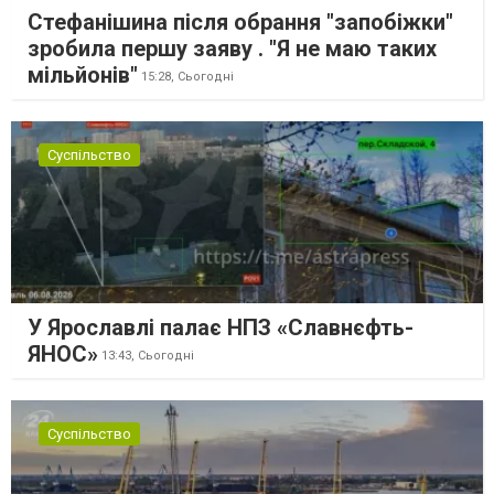
Стефанішина після обрання "запобіжки"
зробила першу заяву . "Я не маю таких
мільйонів"
15:28,
Сьогодні
Суспільство
У Ярославлі палає НПЗ «Славнєфть-
ЯНОС»
13:43,
Сьогодні
Суспільство