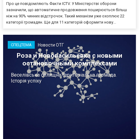
Про це повідомляють Факти ICTV. У Міністерстві оборони
зазначили, що автоматичне продовження поширюється більш
ніж на 90% чинних відстрочок. Такий механізм уже охоплює 22
категорії громадян. Ще для 11 категорій оформити нову...
Новости ОТГ
СПЕЦТЕМА
Роза и Нововасильевка с новыми
остановочными комплексами
Веселівська селищна територіальна громада.
Історія успіху