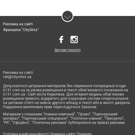
Реклама на сайті
Франшиза "CitySites"
Автори проєкту
Реклама на сайті:
rek@citysites.ua
Допускається цитування матеріалів без отримання попередньої згоди
6131.com.ua за умови розміщення в тексті обов'язкового посилання на
6131.com.ua - Сайт міста Кирилівка. Для інтернет-видань обов'язкове
розміщення прямого, відкритого для пошукових систем гіперпосилання
на цитовані статті не нижче другого абзацу в тексті або в якості джерела.
Порушення виняткових прав переслідується Законом.
Матеріали з плашками "Новини компаній", "Промо", "Партнерський
матеріал", "Партнерський спецпроєкт", "Політичні новини", "Пресреліз",
"PR", "Офіційно", "Політична реклама" публікуються на правах реклами.
Політика конфіденційності
Правила сайту
Правила