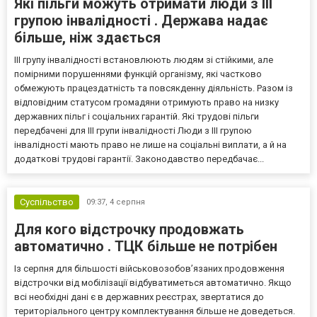
Які пільги можуть отримати люди з III
групою інвалідності . Держава надає
більше, ніж здається
III групу інвалідності встановлюють людям зі стійкими, але
помірними порушеннями функцій організму, які частково
обмежують працездатність та повсякденну діяльність. Разом із
відповідним статусом громадяни отримують право на низку
державних пільг і соціальних гарантій. Які трудові пільги
передбачені для III групи інвалідності Люди з III групою
інвалідності мають право не лише на соціальні виплати, а й на
додаткові трудові гарантії. Законодавство передбачає...
Суспільство
09:37,
4 серпня
Для кого відстрочку продовжать
автоматично . ТЦК більше не потрібен
Із серпня для більшості військовозобов’язаних продовження
відстрочки від мобілізації відбуватиметься автоматично. Якщо
всі необхідні дані є в державних реєстрах, звертатися до
територіального центру комплектування більше не доведеться.