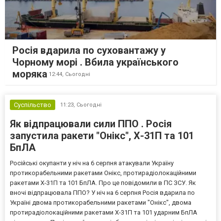
Росія вдарила по суховантажу у
Чорному морі . Вбила українського
моряка
12:44,
Сьогодні
Суспільство
11:23,
Сьогодні
Як відпрацювали сили ППО . Росія
запустила ракети "Онікс", Х-31П та 101
БпЛА
Російські окупанти у ніч на 6 серпня атакували Україну
протикорабельними ракетами Онікс, протирадіолокаційними
ракетами Х-31П та 101 БпЛА. Про це повідомили в ПС ЗСУ. Як
вночі відпрацювала ППО? У ніч на 6 серпня Росія вдарила по
Україні двома протикорабельними ракетами "Онікс", двома
протирадіолокаційними ракетами Х-31П та 101 ударним БпЛА