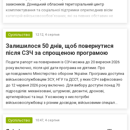
захисників. Донецький обласний територіальний центр
комплектування та соціальної підтримки оприлюднив вісім
категорій військовозобов’язаних, які за певних обставин не
мають права на відстрочку від мобілізації за раніше доступними
підставами. Серед них — окремі студенти, боржники з аліме...
Суспільство
12:12,
4 серпня
Залишилося 50 днів, щоб повернутися
після СЗЧ за спрощеною програмою
Подати рапорт на повернення із СЗЧ можна до 20 вересня 2026
року включно, після цієї дати програма не діятиме. Про
це повідомило Міністерство оборони України. Програма доступна
військовослужбовцям ЗСУ, НГУ та ДССТ, у яких СЗЧ зафіксовано
до 12 червня 2026 року включно. Для вибору доступні понад 70
підрозділів: механізовані, штурмові, десантні, дронові,
артилерійські та інші. У кожному з них потрібні
військовослужбовці з різним досвідом, військовими спеціал...
Суспільство
10:47,
4 серпня