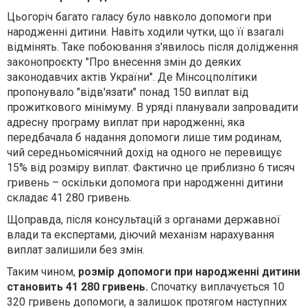
Цьогоріч багато галасу було навколо допомоги при
народженні дитини. Навіть ходили чутки, що її взагалі
відмінять. Таке побоювання з'явилось після долідження
законопроєкту "Про внесення змін до деяких
законодавчих актів України". Де Мінсоцполітики
пропонувало "відв'язати" понад 150 виплат від
прожиткового мінімуму. В уряді планували запровадити
адресну програму виплат при народженні, яка
передбачала б надання допомоги лише тим родинам,
чий середньомісячний дохід на одного не перевищує
15% від розміру виплат. Фактично це приблизно 6 тисяч
гривень – оскільки допомога при народженні дитини
складає 41 280 гривень.
Щоправда, після консультацій з органами державної
влади та експертами, діючий механізм нарахування
виплат залишили без змін.
Таким чином,
розмір допомоги при народженні дитини
становить 41 280 гривень.
Спочатку виплачується 10
320 гривень допомоги, а залишок протягом наступних