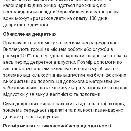
календарних днів. Якщо йдеться про жінок, які
постраждали внаслідок Чорнобильської катастрофи,
вони можуть розраховувати на оплату 180 днів
декретної відпустки.
О
бчисл
ення
декретн
их
Призначають допомогу за листком непрацездатності.
Виплачують гроші за місцем роботи або служби в
розмірі 100% від середньої зарплати і надається вона за
весь період декретної відпустки. Розмір допомоги по
вагітності та пологам надається в повному обсязі не
залежно від кількості днів відпустки, які були фактично
використані до пологів. Ця допомога є матеріальним
забезпеченням, що компенсує втрату зарплати за період
відпустки у зв'язку з вагітністю та пологами.
Сума декретних виплат залежить від кількох факторів,
зокрема, середньої зарплати та кількості календарних
днів декретної відпустки.
Розмір виплат з тимчасової непрацездатності