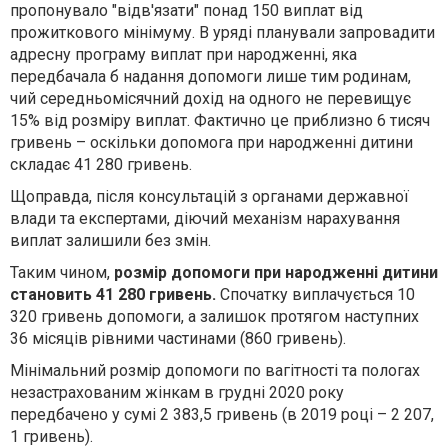
пропонувало "відв'язати" понад 150 виплат від
прожиткового мінімуму. В уряді планували запровадити
адресну програму виплат при народженні, яка
передбачала б надання допомоги лише тим родинам,
чий середньомісячний дохід на одного не перевищує
15% від розміру виплат. Фактично це приблизно 6 тисяч
гривень – оскільки допомога при народженні дитини
складає 41 280 гривень.
Щоправда, після консультацій з органами державної
влади та експертами, діючий механізм нарахування
виплат залишили без змін.
Таким чином,
розмір допомоги при народженні дитини
становить 41 280 гривень.
Спочатку виплачується 10
320 гривень допомоги, а залишок протягом наступних
36 місяців рівними частинами (860 гривень).
Мінімальний розмір допомоги по вагітності та пологах
незастрахованим жінкам в грудні 2020 року
передбачено у сумі 2 383,5 гривень (в 2019 році – 2 207,
1 гривень).