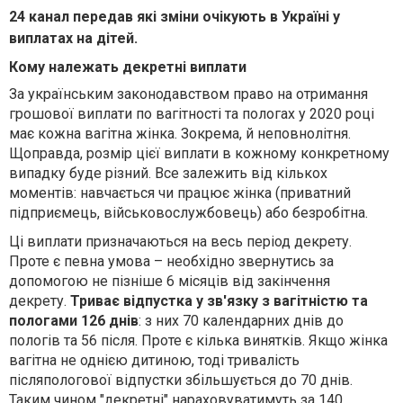
24 канал передав які зміни очікують в Україні у
виплатах на дітей.
Кому належать д
екретні виплати
За українським законодавством право на от
римання
грошової виплати по вагітності та пологах у 2020 році
має кожна вагітна жінка. Зокрема, й неповнолітня.
Щоправда, розмір цієї виплати в кожному конкретному
випадку буде різний. Все залежить від кількох
моментів: навчається чи працює жінка (приватний
підприємець, військовослужбовець) або безробітна.
Ці виплати призначаються на весь період декрету.
Проте є певна умова – необхідно звернутись за
допомогою не пізніше 6 місяців від закінчення
декрету.
Триває відпустка у зв'язку з вагітністю та
пологами 126 днів
: з них 70 календарних днів до
пологів та 56 після. Проте є кілька винятків. Якщо жінка
вагітна не однією дитиною, тоді тривалість
післяпологової відпустки збільшується до 70 днів.
Таким чином "декретні" нараховуватимуть за 140