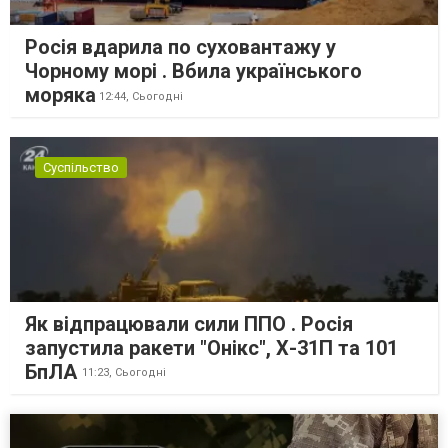
Росія вдарила по суховантажу у
Чорному морі . Вбила українського
моряка
12:44,
Сьогодні
Суспільство
Як відпрацювали сили ППО . Росія
запустила ракети "Онікс", Х-31П та 101
БпЛА
11:23,
Сьогодні