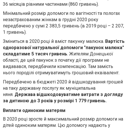
36 місяців рівними частинами (860 гривень).
Мінімальний розмір допомоги по вагітності та пологах
незастрахованим жінкам в грудні 2020 року
передбачено у сумі 2 383,5 гривень (в 2019 році – 2 207,
1 гривень).
Зміниться в 2020 році й вміст пакунку малюка.
Вартість
одноразової натуральної допомоги "пакунок малюка"
складатиме 5 тисяч гривень
. Жителям Донецької
області, де цей пакунок з початку дії програми не
видавався, передбачили компенсацію. Там замість
нього породілі отримуватимуть грошовий еквівалент.
Передбачено в бюджеті 2020 й відшкодування грошей
на таку державну послугу як муніципальна
няня.
Держава відшкодовуватиме витрати з догляду
за дитиною до 3 років у розмірі 1 779 гривень.
Виплати одиноким матерям
В
2020 році зросте й максимальний розмір допомоги на
дітей одиноким матерям. Цю допомогу надають у