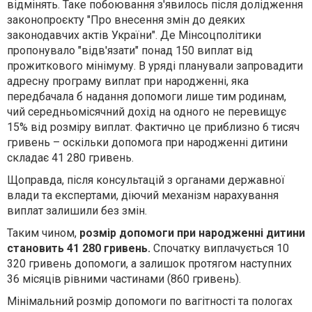
відмінять. Таке побоювання з'явилось після долідження
законопроєкту "Про внесення змін до деяких
законодавчих актів України". Де Мінсоцполітики
пропонувало "відв'язати" понад 150 виплат від
прожиткового мінімуму. В уряді планували запровадити
адресну програму виплат при народженні, яка
передбачала б надання допомоги лише тим родинам,
чий середньомісячний дохід на одного не перевищує
15% від розміру виплат. Фактично це приблизно 6 тисяч
гривень – оскільки допомога при народженні дитини
складає 41 280 гривень.
Щоправда, після консультацій з органами державної
влади та експертами, діючий механізм нарахування
виплат залишили без змін.
Таким чином,
розмір допомоги при народженні дитини
становить 41 280 гривень.
Спочатку виплачується 10
320 гривень допомоги, а залишок протягом наступних
36 місяців рівними частинами (860 гривень).
Мінімальний розмір допомоги по вагітності та пологах