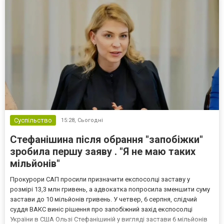
Суспільство
15:28,
Сьогодні
Стефанішина після обрання "запобіжки"
зробила першу заяву . "Я не маю таких
мільйонів"
Прокурори САП просили призначити експосолці заставу у
розмірі 13,3 млн гривень, а адвокатка попросила зменшити суму
застави до 10 мільйонів гривень. У четвер, 6 серпня, слідчий
суддя ВАКС виніс рішення про запобіжний захід експосолці
України в США Ользі Стефанішиній у вигляді застави 6 мільйонів