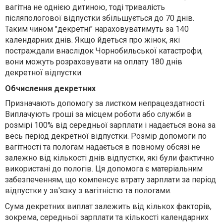
вагітна не однією дитиною, тоді тривалість
післяпологової відпустки збільшується до 70 днів.
Таким чином "декретні" нараховуватимуть за 140
календарних днів. Якщо йдеться про жінок, які
постраждали внаслідок Чорнобильської катастрофи,
вони можуть розраховувати на оплату 180 днів
декретної відпустки.
О
бчисл
ення
декретн
их
Призначають допомогу за листком непрацездатності.
Виплачують гроші за місцем роботи або служби в
розмірі 100% від середньої зарплати і надається вона за
весь період декретної відпустки. Розмір допомоги по
вагітності та пологам надається в повному обсязі не
залежно від кількості днів відпустки, які були фактично
використані до пологів. Ця допомога є матеріальним
забезпеченням, що компенсує втрату зарплати за період
відпустки у зв'язку з вагітністю та пологами.
Сума декретних виплат залежить від кількох факторів,
зокрема, середньої зарплати та кількості календарних