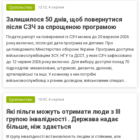
Суспільство
12:12,
4 серпня
Залишилося 50 днів, щоб повернутися
після СЗЧ за спрощеною програмою
Подати рапорт на повернення із СЗЧ можна до 20 вересня 2026
року включно, після цієї дати програма не діятиме. Про
це повідомило Міністерство оборони України. Програма доступна
військовослужбовцям ЗСУ, НГУ та ДССТ, у яких СЗЧ зафіксовано
до 12 червня 2026 року включно. Для вибору доступні понад 70
підрозділів: механізовані, штурмові, десантні, дронові,
артилерійські та інші. У кожному з них потрібні
військовослужбовці з різним досвідом, військовими спеціал...
Суспільство
10:47,
4 серпня
Які пільги можуть отримати люди з III
групою інвалідності . Держава надає
більше, ніж здається
III групу інвалідності встановлюють людям зі стійкими, але