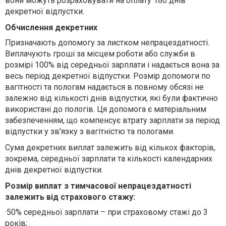
вони можуть розраховувати на оплату 180 днів
декретної відпустки.
О
бчисл
ення
декретн
их
Призначають допомогу за листком непрацездатності.
Виплачують гроші за місцем роботи або служби в
розмірі 100% від середньої зарплати і надається вона за
весь період декретної відпустки. Розмір допомоги по
вагітності та пологам надається в повному обсязі не
залежно від кількості днів відпустки, які були фактично
використані до пологів. Ця допомога є матеріальним
забезпеченням, що компенсує втрату зарплати за період
відпустки у зв'язку з вагітністю та пологами.
Сума декретних виплат залежить від кількох факторів,
зокрема, середньої зарплати та кількості календарних
днів декретної відпустки.
Розмір виплат з тимчасової непрацездатності
залежить від страхового стажу:
·
50% середньої зарплати – при страховому стажі до 3
років;