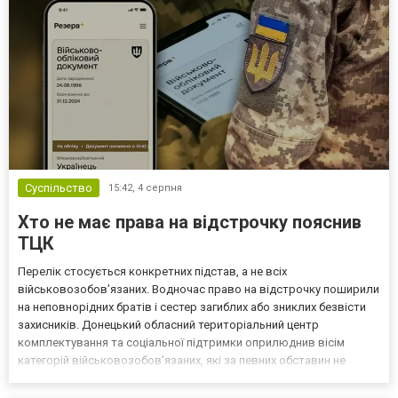
Суспільство
15:42,
4 серпня
Хто не має права на відстрочку пояснив
ТЦК
Перелік стосується конкретних підстав, а не всіх
військовозобов’язаних. Водночас право на відстрочку поширили
на неповнорідних братів і сестер загиблих або зниклих безвісти
захисників. Донецький обласний територіальний центр
комплектування та соціальної підтримки оприлюднив вісім
категорій військовозобов’язаних, які за певних обставин не
мають права на відстрочку від мобілізації за раніше доступними
підставами. Серед них — окремі студенти, боржники з аліме...