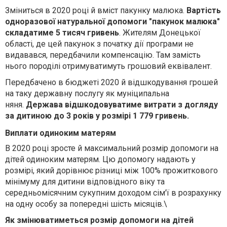
Зміниться в 2020 році й вміст пакунку малюка.
Вартість
одноразової натуральної допомоги "пакунок малюка"
складатиме 5 тисяч гривень
. Жителям Донецької
області, де цей пакунок з початку дії програми не
видавався, передбачили компенсацію. Там замість
нього породілі отримуватимуть грошовий еквівалент.
Передбачено в бюджеті 2020 й відшкодування грошей
на таку державну послугу як муніципальна
няня.
Держава відшкодовуватиме витрати з догляду
за дитиною до 3 років у розмірі 1 779 гривень.
Виплати одиноким матерям
В
2020 році зросте й максимальний розмір допомоги на
дітей одиноким матерям. Цю допомогу надають у
розмірі, який дорівнює різниці між 100% прожиткового
мінімуму для дитини відповідного віку та
середньомісячним сукупним доходом сім'ї в розрахунку
на одну особу за попередні шість місяців.\
Як змінюватиметься розмір допомоги на дітей