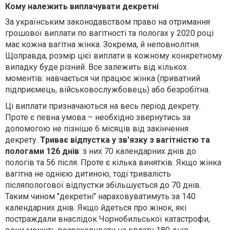
Кому належить виплачувати декретні
За українським законодавством право на от
римання
грошової виплати по вагітності та пологах у 2020 році
має кожна вагітна жінка. Зокрема, й неповнолітня.
Щоправда, розмір цієї виплати в кожному конкретному
випадку буде різний. Все залежить від кількох
моментів: навчається чи працює жінка (приватний
підприємець, військовослужбовець) або безробітна.
Ці виплати призначаються на весь період декрету.
Проте є певна умова – необхідно звернутись за
допомогою не пізніше 6 місяців від закінчення
декрету.
Триває відпустка у зв'язку з вагітністю та
пологами 126 днів
: з них 70 календарних днів до
пологів та 56 після. Проте є кілька винятків. Якщо жінка
вагітна не однією дитиною, тоді тривалість
післяпологової відпустки збільшується до 70 днів.
Таким чином "декретні" нараховуватимуть за 140
календарних днів. Якщо йдеться про жінок, які
постраждали внаслідок Чорнобильської катастрофи,