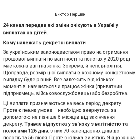
Виктор Першин
24 канал передав які зміни очікують в Україні у
виплатах на дітей.
Кому належать д
екретні виплати
За українським законодавством право на от
римання
грошової виплати по вагітності та пологах у 2020 році
має кожна вагітна жінка. Зокрема, й неповнолітня.
Щоправда, розмір цієї виплати в кожному конкретному
випадку буде різний. Все залежить від кількох
моментів: навчається чи працює жінка (приватний
підприємець, військовослужбовець) або безробітна.
Ці виплати призначаються на весь період декрету.
Проте є певна умова – необхідно звернутись за
допомогою не пізніше 6 місяців від закінчення
декрету.
Триває відпустка у зв'язку з вагітністю та
пологами 126 днів
: з них 70 календарних днів до
пологів та 56 після. Проте є кілька винятків. Якщо жінка