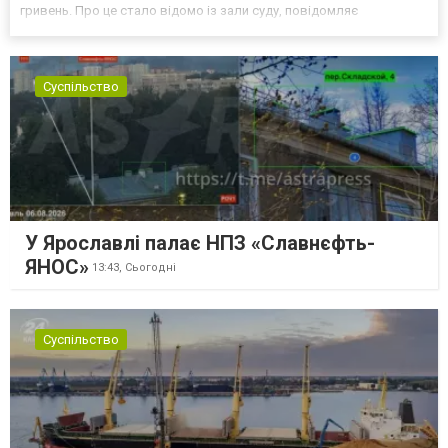
гривень. Про це стало відомо із зали суду, повідомляє
кореспондент ТСН. Прокурори САП просили призначити
експосолці заставу у розмірі 13,3 млн гривень. Своєю черго...
Суспільство
У Ярославлі палає НПЗ «Славнєфть-
ЯНОС»
13:43,
Сьогодні
Суспільство