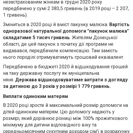
незастрахованим жінкам в грудні 2020 року
передбачено у сумі 2 383,5 гривень (в 2019 році – 2 207,
1 гривень).
Зміниться в 2020 році й вміст пакунку малюка.
Вартість
одноразової натуральної допомоги "пакунок малюка"
складатиме 5 тисяч гривень
. Жителям Донецької
області, де цей пакунок з початку дії програми не
видавався, передбачили компенсацію. Там замість
нього породілі отримуватимуть грошовий еквівалент.
Передбачено в бюджеті 2020 й відшкодування грошей
на таку державну послугу як муніципальна
няня.
Держава відшкодовуватиме витрати з догляду
за дитиною до 3 років у розмірі 1 779 гривень.
Виплати одиноким матерям
В
2020 році зросте й максимальний розмір допомоги на
дітей одиноким матерям. Цю допомогу надають у
розмірі, який дорівнює різниці між 100% прожиткового
мінімуму для дитини відповідного віку та
середньомісячним сукупним доходом сім'ї в розрахунку