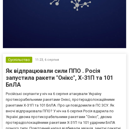
Суспільство
11:23,
6 серпня
Як відпрацювали сили ППО . Росія
запустила ракети "Онікс", Х-31П та 101
БпЛА
Російські окупанти у ніч на 6 серпня атакували Україну
протикорабельними ракетами Онікс, протирадіолокаційними
ракетами Х-31П та 101 БпЛА. Про це повідомили в ПС ЗСУ. Як
вночі відпрацювала ППО? У ніч на 6 серпня Росія вдарила по
Україні двома протикорабельними ракетами "Онікс", двома
протирадіолокаційними ракетами Х-31П та 101 ударним БпЛА
різного типу. Повітряний напад відбивали авіація, зенітні ракетні