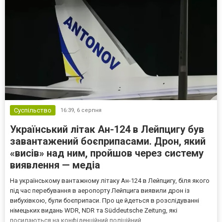
Суспільство
16:39,
6 серпня
Український літак Ан-124 в Лейпцигу був
завантажений боєприпасами. Дрон, який
«висів» над ним, пройшов через систему
виявлення — медіа
На українському вантажному літаку Ан-124 в Лейпцигу, біля якого
під час перебування в аеропорту Лейпцига виявили дрон із
вибухівкою, були боєприпаси. Про це йдеться в розслідуванні
німецьких видань WDR, NDR та Süddeutsche Zeitung, які
посилаються на конфіденційний поліційний