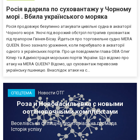
Росія вдарила по суховантажу у Чорному
морі . Вбила українського моряка
Росія продовжує безупинно атакувати цивільні судна в акваторії
Чорного моря. Уночі під ворожий обстріл потрапив суховантаж
під прапором Гвінея-Бісау. Йдеться про торговельне судно MERA
QUEEN. Воно зазнало ураження, коли перебувало в акваторії
одного з українських портів. Про це повідомили глава ОВА Олег
Кіпер та Адміністрація морських портів України. Що відомо про
атаку на MERA QUEEN? Відомо, що суховантаж перевозив
українську пшеницю. Внаслідок атаки на с...
Новости ОТГ
СПЕЦТЕМА
Роза и Нововасильевка с новыми
остановочными комплексами
Веселівська селищна територіальна громада.
Історія успіху