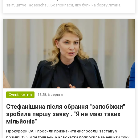
звіт, цитує Tagesschau. Боєприпаси, яку були на борту літака,
незадовго до цього доставили з Франції до Лейпцига, після чого
їх мали транспортувати далі. За даними слідства, 4 серпня о...
Суспільство
15:28,
6 серпня
Стефанішина після обрання "запобіжки"
зробила першу заяву . "Я не маю таких
мільйонів"
Прокурори САП просили призначити експосолці заставу у
розмірі 13,3 млн гривень, а адвокатка попросила зменшити суму