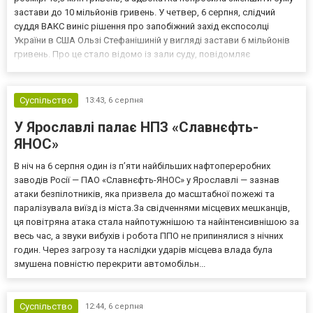
застави до 10 мільйонів гривень. У четвер, 6 серпня, слідчий
суддя ВАКС виніс рішення про запобіжний захід експосолці
України в США Ользі Стефанішиній у вигляді застави 6 мільйонів
гривень. Про це стало відомо із зали суду, повідомляє
кореспондент ТСН. Прокурори САП просили призначити
експосолці заставу у розмірі 13,3 млн гривень. Своєю черго...
Суспільство
13:43,
6 серпня
У Ярославлі палає НПЗ «Славнєфть-
ЯНОС»
В ніч на 6 серпня один із п’яти найбільших нафтопереробних
заводів Росії — ПАО «Славнєфть-ЯНОС» у Ярославлі — зазнав
атаки безпілотників, яка призвела до масштабної пожежі та
паралізувала виїзд із міста.За свідченнями місцевих мешканців,
ця повітряна атака стала найпотужнішою та найінтенсивнішою за
весь час, а звуки вибухів і робота ППО не припинялися з нічних
годин. Через загрозу та наслідки ударів місцева влада була
змушена повністю перекрити автомобільн...
Суспільство
12:44,
6 серпня