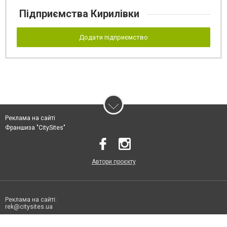
Підприємства Кирилівки
Додати підприємство
Реклама на сайті
Франшиза "CitySites"
Автори проєкту
Реклама на сайті:
rek@citysites.ua
Допускається цитування матеріалів без отримання попередньої згоди