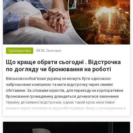
Суспільство
09:35,
Сьогодні
Що краще обрати сьогодні . Відстрочка
по догляду чи бронювання на роботі
Військовозобов'язані українці не можуть бути одночасно
заброньовані компанією та мати відстрочку через сімейні
обставини. За словами юристів, для переходу на корпоративне
бронювання громадянину доведеться дочекатися закінчення
терміну дії наявної відстрочки, однак такий крок несе певні
ризики через залежність від роботодавця. Якщо у громадянина є
кілька варіантів для тимчасового уникнення мобілізації, юристи
дали поради, які недоліки та переваги має бронюв...