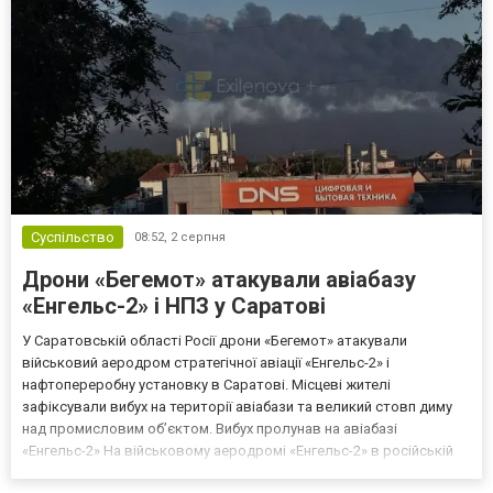
Суспільство
08:52,
2 серпня
Дрони «Бегемот» атакували авіабазу
«Енгельс-2» і НПЗ у Саратові
У Саратовській області Росії дрони «Бегемот» атакували
військовий аеродром стратегічної авіації «Енгельс-2» і
нафтопереробну установку в Саратові. Місцеві жителі
зафіксували вибух на території авіабази та великий стовп диму
над промисловим об’єктом. Вибух пролунав на авіабазі
«Енгельс-2» На військовому аеродромі «Енгельс-2» в російській
Саратовській області стався вибух унаслідок атаки дронів