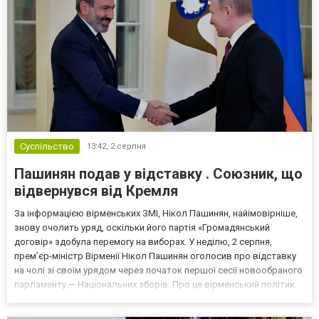
Суспільство
13:42,
2 серпня
Пашинян подав у відставку . Союзник, що
відвернувся від Кремля
За інформацією вірменських ЗМІ, Нікол Пашинян, найімовірніше,
знову очолить уряд, оскільки його партія «Громадянський
договір» здобула перемогу на виборах. У неділю, 2 серпня,
прем’єр-міністр Вірменії Нікол Пашинян оголосив про відставку
на чолі зі своїм урядом через початок першої сесії новообраного
парламенту — Національних зборів. Про це вірменський політик
повідомив на сторінці у Facebook. Зауважимо, що, згідно з
Конституцією країни, робота нового парл...