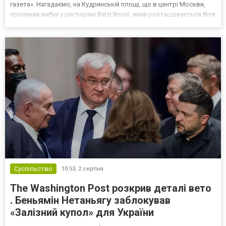
газета». Нагадаємо, на Кудринській площі, що в центрі Москви,
пролунав вибух у ресторані Balzi Rossi, який розташовується біля
багатоповерхівки, — там сталася пожежа. Про те, що ціллю
вибуху був Чайко, заявили російські «військкори» Кири...
Суспільство
10:53,
2 серпня
The Washington Post розкрив деталі вето
. Беньямін Нетаньягу заблокував
«Залізний купол» для України