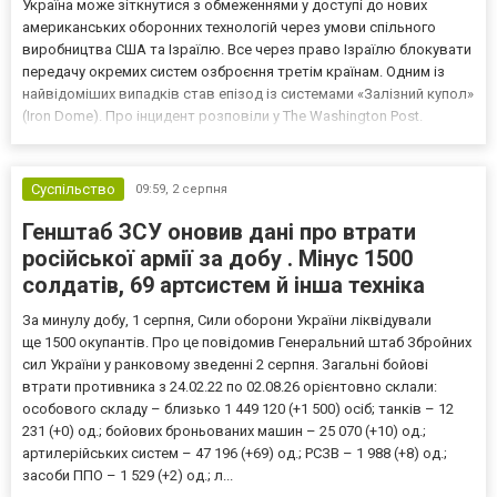
Україна може зіткнутися з обмеженнями у доступі до нових
американських оборонних технологій через умови спільного
виробництва США та Ізраїлю. Все через право Ізраїлю блокувати
передачу окремих систем озброєння третім країнам. Одним із
найвідоміших випадків став епізод із системами «Залізний купол»
(Iron Dome). Про інцидент розповіли у The Washington Post.
Важливо! У 2023 році американські законодавці виступали за
передачу Україні цих систем для захисту цив...
Суспільство
09:59,
2 серпня
Генштаб ЗСУ оновив дані про втрати
російської армії за добу . Мінус 1500
солдатів, 69 артсистем й інша техніка
За минулу добу, 1 серпня, Сили оборони України ліквідували
ще 1500 окупантів. Про це повідомив Генеральний штаб Збройних
сил України у ранковому зведенні 2 серпня. Загальні бойові
втрати противника з 24.02.22 по 02.08.26 орієнтовно склали:
особового складу – близько 1 449 120 (+1 500) осіб; танків – 12
231 (+0) од.; бойових броньованих машин – 25 070 (+10) од.;
артилерійських систем – 47 196 (+69) од.; РСЗВ – 1 988 (+8) од.;
засоби ППО – 1 529 (+2) од.; л...