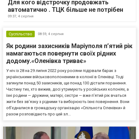
Для кого відстрочку продовжать
автоматично . ТЦК більше не потрібен
09:37,
4 серпня
Суспільство
08:59,
4 серпня
Як родини захисників Маріуполя пʼятий рік
намагаються повернути своїх рідних
додому.«Оленівка триває»
У ніч із 28 на 29 липня 2022 року росіяни підірвали барак з
українськими військовополоненими в колонії в Оленівці. Тоді
загинули понад 50 захисників, ще понад 130 дістали поранення.
Частину тих, хто вижив, досі утримують у російських колоніях, а
їхні родини — дружини, матері, сестри — вже п’ятий рік вчаться
жити без зв’язку з рідними та виборюють їхнє повернення. Вони
об’єдналися в громадську організацію «Спільнота Оленівки» й
разом розповідають про цей зл...