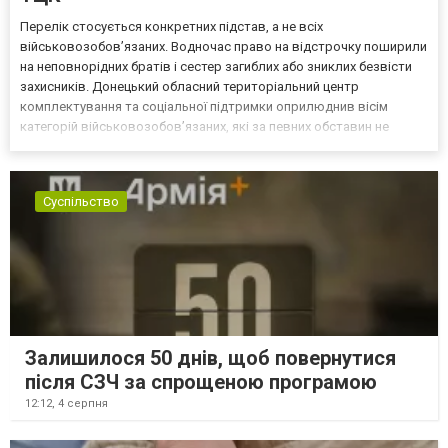
Перелік стосується конкретних підстав, а не всіх
військовозобов’язаних. Водночас право на відстрочку поширили
на неповнорідних братів і сестер загиблих або зниклих безвісти
захисників. Донецький обласний територіальний центр
комплектування та соціальної підтримки оприлюднив вісім
категорій військовозобов’язаних, які за певних обставин не
мають права на відстрочку від мобілізації за раніше доступними
підставами. Серед них — окремі студенти, боржники з аліме...
Суспільство
Залишилося 50 днів, щоб повернутися
після СЗЧ за спрощеною програмою
12:12,
4 серпня