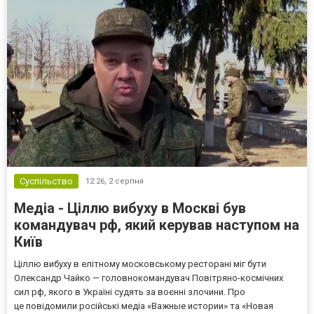
Суспільство
12:26,
2 серпня
Медіа - Ціллю вибуху в Москві був
командувач рф, який керував наступом на
Київ
Ціллю вибуху в елітному московському ресторані міг бути
Олександр Чайко — головнокомандувач Повітряно-космічних
сил рф, якого в Україні судять за воєнні злочини. Про
це повідомили російські медіа «Важные истории» та «Новая