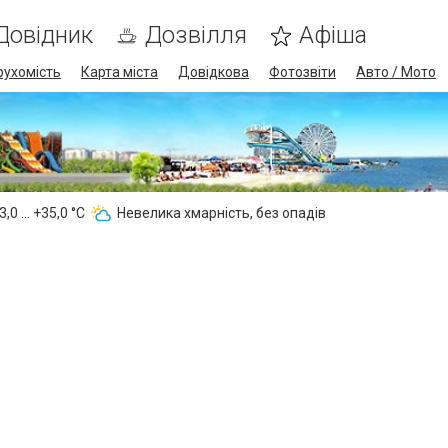
Довідник
Дозвілля
Афіша
рухомість
Карта міста
Довідкова
Фотозвіти
Авто / Мото
,0 ... +35,0 °С
Невелика хмарність, без опадів