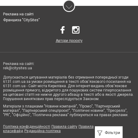
Реклама на сайті
Франшиза "CitySites"
Автори проєкту
Реклама на сайті:
rek@citysites.ua
Допускається цитування матеріалів без отримання попередньої згоди
6131.com.ua за умови розміщення в тексті обов'язкового посилання на
6131.com.ua - Сайт міста Кирилівка. Для інтернет-видань обов'язкове
розміщення прямого, відкритого для пошукових систем гіперпосилання
на цитовані статті не нижче другого абзацу в тексті або в якості джерела.
Порушення виняткових прав переслідується Законом.
Матеріали з плашками "Новини компаній", "Промо", "Партнерський
матеріал", "Партнерський спецпроєкт", "Політичні новини", "Пресреліз",
"PR", "Офіційно", "Політична реклама" публікуються на правах реклами.
Політика конфіденційності
Правила сайту
Правила
класифайд
Редакційна політика
Фільтри