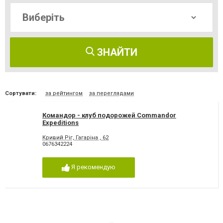
ЗНАЙТИ
Сортувати:
за рейтингом
за переглядами
Командор - клуб подорожей Commandor
Expeditions
Кривий Ріг, Гагаріна , 62
0676342224
Я рекомендую