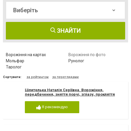
ЗНАЙТИ
Ворожіння на картах
Ворожіння по фото
Мольфар
Рунолог
Таролог
Сортувати:
за рейтингом
за переглядами
Цілителька Наталія Серіївна. Ворожіння,
передбачення, зняття порчі, зглазу, прокляття
Я рекомендую