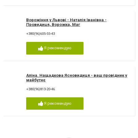
Ворожіння у Львові - Наталія Іванівна -
Провидиця, Ворожка, Маг
+380(96)605-55-43
Я рекомендую
Аліна. Нащадкова Ясновидиця - ваш провідник у
майбутнє
+380(96)813-20-46
Я рекомендую