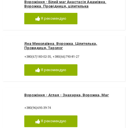
Ворожіння - Білий маг Анастасія Адамівна.
Ворожка. Провідниця, цілителька
Я рекомендую
Яна Миколаївна. Ворожка. Цілителька,
Провидиця, Таролог
+380(67)183-02-35
,
+380(66)790-81-27
Я рекомендую
Ворожіння - Аглая - Знахарка, Ворожка, Маг
+380(96)695-39-74
Я рекомендую