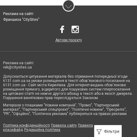
Реклама на сайті
Франшиза "CitySites"
Автори проєкту
Реклама на сайті:
rek@citysites.ua
Допускається цитування матеріалів без отримання попередньої згоди
6131.com.ua за умови розміщення в тексті обов'язкового посилання на
6131.com.ua - Сайт міста Кирилівка. Для інтернет-видань обов'язкове
розміщення прямого, відкритого для пошукових систем гіперпосилання
на цитовані статті не нижче другого абзацу в тексті або в якості джерела.
Порушення виняткових прав переслідується Законом.
Матеріали з плашками "Новини компаній", "Промо", "Партнерський
матеріал", "Партнерський спецпроєкт", "Політичні новини", "Пресреліз",
"PR", "Офіційно", "Політична реклама" публікуються на правах реклами.
Політика конфіденційності
Правила сайту
Правила
класифайд
Редакційна політика
Фільтри