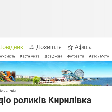
Довідник
Дозвілля
Афіша
рухомість
Карта міста
Довідкова
Фотозвіти
Авто / Мото
іо роликів
діо роликів Кирилівка