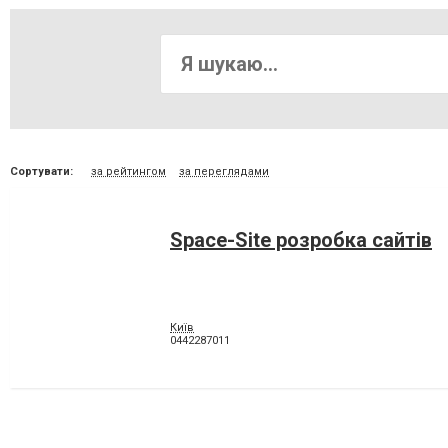
Сортувати:
за рейтингом
за переглядами
Space-Site розробка сайтів
Київ
0442287011