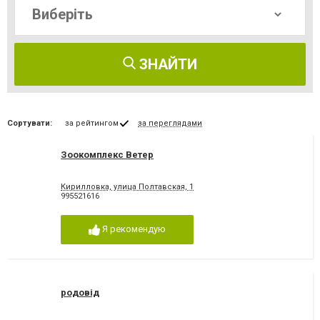
ЗНАЙТИ
Сортувати:
за рейтингом
за переглядами
Зоокомплекс Ветер
Кирилловка, улица Полтавская, 1
995521616
Я рекомендую
родовід