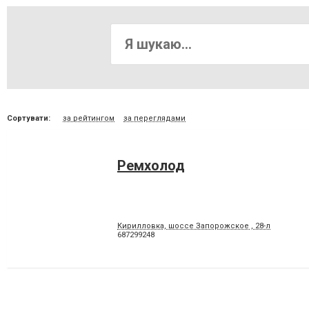
Сортувати:
за рейтингом
за переглядами
Ремхолод
Кирилловка, шоссе Запорожское , 28-л
687299248