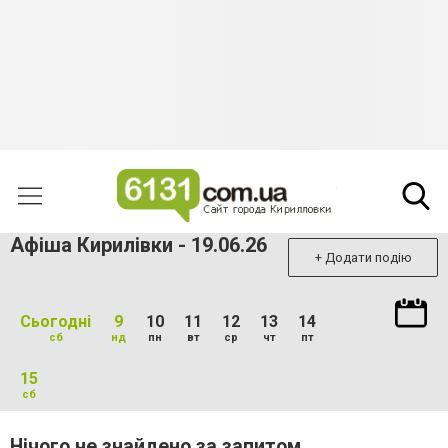
Афіша Кирилівки - 19.06.26
+ Додати подію
Сьогодні
9
10
11
12
13
14
сб
нд
пн
вт
ср
чт
пт
15
сб
Нічого не знайдено за запитом