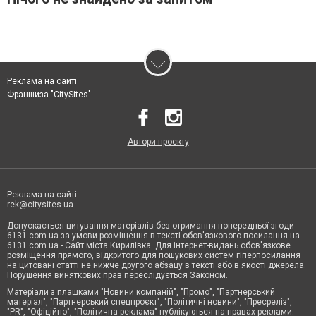
Реклама на сайті
Франшиза "CitySites"
Автори проєкту
Реклама на сайті:
rek@citysites.ua
Допускається цитування матеріалів без отримання попередньої згоди
6131.com.ua за умови розміщення в тексті обов'язкового посилання на
6131.com.ua - Сайт міста Кирилівка. Для інтернет-видань обов'язкове
розміщення прямого, відкритого для пошукових систем гіперпосилання
на цитовані статті не нижче другого абзацу в тексті або в якості джерела.
Порушення виняткових прав переслідується Законом.
Матеріали з плашками "Новини компаній", "Промо", "Партнерський
матеріал", "Партнерський спецпроєкт", "Політичні новини", "Пресреліз",
"PR", "Офіційно", "Політична реклама" публікуються на правах реклами.