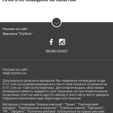
Реклама на сайті
Франшиза "CitySites"
Автори проєкту
Реклама на сайті:
rek@citysites.ua
Допускається цитування матеріалів без отримання попередньої згоди
6131.com.ua за умови розміщення в тексті обов'язкового посилання на
6131.com.ua - Сайт міста Кирилівка. Для інтернет-видань обов'язкове
розміщення прямого, відкритого для пошукових систем гіперпосилання
на цитовані статті не нижче другого абзацу в тексті або в якості джерела.
Порушення виняткових прав переслідується Законом.
Матеріали з плашками "Новини компаній", "Промо", "Партнерський
матеріал", "Партнерський спецпроєкт", "Політичні новини", "Пресреліз",
"PR", "Офіційно", "Політична реклама" публікуються на правах реклами.