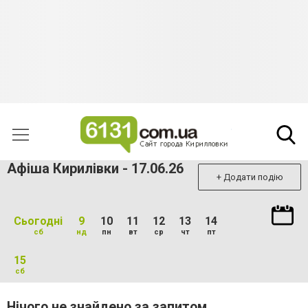
Афіша Кирилівки - 17.06.26
+ Додати подію
Сьогодні
9
10
11
12
13
14
сб
нд
пн
вт
ср
чт
пт
15
сб
Нічого не знайдено за запитом