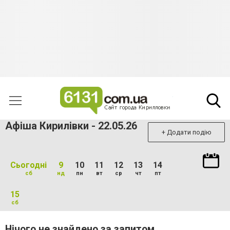
Афіша Кирилівки - 22.05.26
+ Додати подію
Сьогодні
9
10
11
12
13
14
сб
нд
пн
вт
ср
чт
пт
15
сб
Нічого не знайдено за запитом