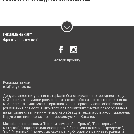
Реклама на сайті
Франшиза "CitySites"
Автори проєкту
Реклама на сайті:
rek@citysites.ua
Допускається цитування матеріалів без отримання попередньої згоди
6131.com.ua за умови розміщення в тексті обов'язкового посилання на
6131.com.ua - Сайт міста Кирилівка. Для інтернет-видань обов'язкове
розміщення прямого, відкритого для пошукових систем гіперпосилання
на цитовані статті не нижче другого абзацу в тексті або в якості джерела.
Порушення виняткових прав переслідується Законом.
Матеріали з плашками "Новини компаній", "Промо", "Партнерський
матеріал", "Партнерський спецпроєкт", "Політичні новини", "Пресреліз",
"PR", "Офіційно", "Політична реклама" публікуються на правах реклами.